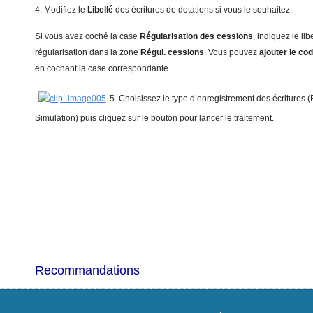
4. Modifiez le
Libellé
des écritures de dotations si vous le souhaitez.
Si vous avez coché la case
Régularisation des cessions
, indiquez le lib
régularisation dans la zone
R
é
gul
. cessions
. Vous pouvez
aj
outer le co
en cochant la case correspondante.
5. Choisissez le type d’enregistrement des écritures (B
Simulation) puis cliquez sur le bouton pour lancer le traitement.
Recommandations