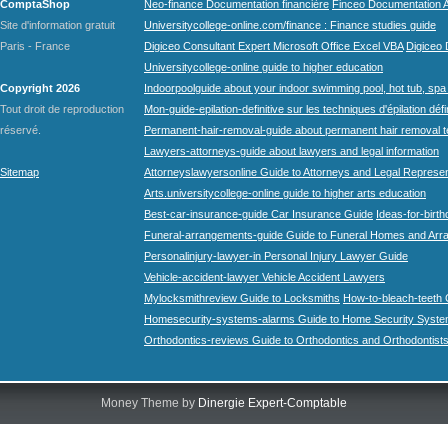
ComptaShop
Neo-finance Documentation financière
Finceo Documentation A
Site d'information gratuit
Universitycollege-online.com/finance : Finance studies guide
Paris - France
Digiceo Consultant Expert Microsoft Office Excel VBA
Digiceo D
Universitycollege-online guide to higher education
Copyright 2026
Indoorpoolguide about your indoor swimming pool, hot tub, spa 
Tout droit de reproduction
Mon-guide-epilation-definitive sur les techniques d'épilation défi
réservé.
Permanent-hair-removal-guide about permanent hair removal 
Lawyers-attorneys-guide about lawyers and legal information
Sitemap
Attorneyslawyersonline Guide to Attorneys and Legal Represe
Arts.universitycollege-online guide to higher arts education
Best-car-insurance-guide Car Insurance Guide
Ideas-for-birth
Funeral-arrangements-guide Guide to Funeral Homes and Ar
Personalinjury-lawyer-in Personal Injury Lawyer Guide
Vehicle-accident-lawyer Vehicle Accident Lawyers
Mylocksmithreview Guide to Locksmiths
How-to-bleach-teeth 
Homesecurity-systems-alarms Guide to Home Security Syste
Orthodontics-reviews Guide to Orthodontics and Orthodontist
Money Theme by
Dinergie Expert-Comptable