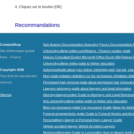
4. Cliquez sur le bouton [OK]
Recommandations
ComptaShop
Neo-finance Documentation financière
Finceo Documentation A
Site d'information gratuit
Universitycollege-online.com/finance : Finance studies guide
Paris - France
Digiceo Consultant Expert Microsoft Office Excel VBA
Digiceo D
Universitycollege-online guide to higher education
Copyright 2026
Indoorpoolguide about your indoor swimming pool, hot tub, spa 
Tout droit de reproduction
Mon-guide-epilation-definitive sur les techniques d'épilation défi
réservé.
Permanent-hair-removal-guide about permanent hair removal 
Lawyers-attorneys-guide about lawyers and legal information
Sitemap
Attorneyslawyersonline Guide to Attorneys and Legal Represe
Arts.universitycollege-online guide to higher arts education
Best-car-insurance-guide Car Insurance Guide
Ideas-for-birth
Funeral-arrangements-guide Guide to Funeral Homes and Ar
Personalinjury-lawyer-in Personal Injury Lawyer Guide
Vehicle-accident-lawyer Vehicle Accident Lawyers
Mylocksmithreview Guide to Locksmiths
How-to-bleach-teeth 