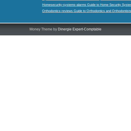
Homesecurity-systems-alarms Guide to Home Security Syste
Orthodontics-reviews Guide to Orthodontics and Orthodontist
Money Theme by
Dinergie Expert-Comptable