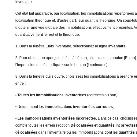
Inventaire
Cet état fait apparaître, par localisation, les immobilisations répertoriées 
localisation théorique et, d’autre part, leur quantité théorique. Un sous-tot
d’obtenir une vue globale des immobilisations effectivement présentes. 
quantitativement le réel et le théorique.
1. Dans la fenêtre Etats inventaire, sélectionnez la ligne
I
nventaire
.
2. Pour obtenir un aperçu de l’état à l’écran, cliquez sur le bouton [Ecran
l’impression de l’état, cliquez sur le bouton [Imprimante].
3. Dans la fenêtre qui s’ouvre, choisissez les immobilisations à prendre 
entre :
•
T
outes les immobilisations inventoriées
(correctes ou non),
• Uniquement les
immobilisations inventoriées correctes
,
•
Le
s immobilisations inventoriées incorrectes
. Dans ce cas, choisisse
compte toutes les erreurs (option
Dé
localisées et quantités incorrectes
dé
localisées
dans l’inventaire ou les immobilisations dont les
q
uantités