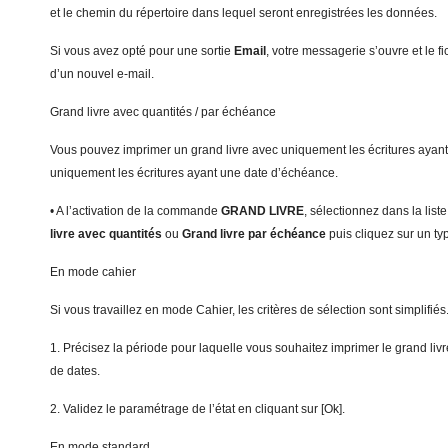
et le chemin du répertoire dans lequel seront enregistrées les données.
Si vous avez opté pour une sortie
Em
a
i
l
, votre messagerie s’ouvre et le fi
d’un nouvel e-mail.
Grand livre avec quantités / par échéance
Vous pouvez imprimer un grand livre avec uniquement les écritures ayant
uniquement les écritures ayant une date d’échéance.
• A l’activation de la commande
G
RAND LIVRE
, sélectionnez dans la list
livre avec quantités
ou
G
rand livre par échéance
puis cliquez sur un typ
En mode cahier
Si vous travaillez en mode Cahier, les critères de sélection sont simplifiés
1. Précisez la période pour laquelle vous souhaitez imprimer le grand livr
de dates.
2. Validez le paramétrage de l’état en cliquant sur [Ok].
En mode standard