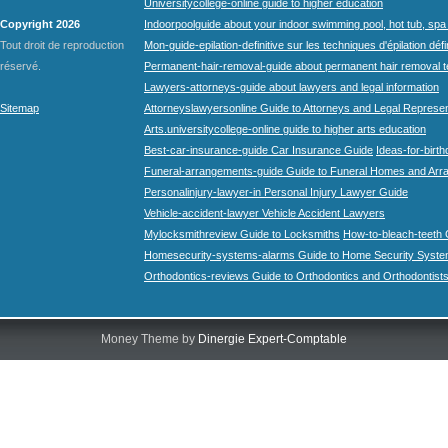
Universitycollege-online guide to higher education
Copyright 2026
Indoorpoolguide about your indoor swimming pool, hot tub, spa 
Tout droit de reproduction
Mon-guide-epilation-definitive sur les techniques d'épilation défi
réservé.
Permanent-hair-removal-guide about permanent hair removal 
Lawyers-attorneys-guide about lawyers and legal information
Sitemap
Attorneyslawyersonline Guide to Attorneys and Legal Represe
Arts.universitycollege-online guide to higher arts education
Best-car-insurance-guide Car Insurance Guide
Ideas-for-birth
Funeral-arrangements-guide Guide to Funeral Homes and Ar
Personalinjury-lawyer-in Personal Injury Lawyer Guide
Vehicle-accident-lawyer Vehicle Accident Lawyers
Mylocksmithreview Guide to Locksmiths
How-to-bleach-teeth 
Homesecurity-systems-alarms Guide to Home Security Syste
Orthodontics-reviews Guide to Orthodontics and Orthodontist
Money Theme by
Dinergie Expert-Comptable