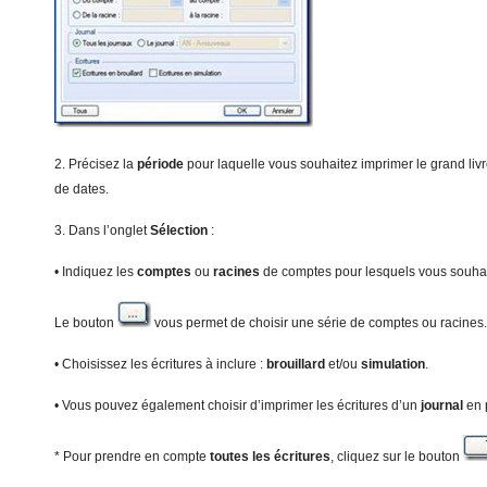
2. Précisez la
période
pour laquelle vous souhaitez imprimer le grand livr
de dates.
3. Dans l’onglet
Sé
lection
:
• Indiquez les
c
om
ptes
ou
racines
de comptes pour lesquels vous souhait
Le bouton
vous permet de choisir une série de comptes ou racines.
• Choisissez les écritures à inclure :
b
rouillard
et/ou
s
imulation
.
• Vous pouvez également choisir d’imprimer les écritures d’un
journal
en 
* Pour prendre en compte
toutes les écritures
, cliquez sur le bouton