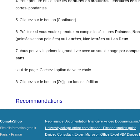
4. Pour prendre en compte les
Éc
ritures en brouillard
et
Éc
ritures en si
corres- pondantes.
5. Cliquez sur le bouton [Continuer].
6. Précisez si vous voulez prendre en compte les écritures
Pointées
,
Non
(pointées et non pointées) ou
Lettrées
,
Non lettrées
ou
L
es Deux
.
7. Vous pouvez imprimer le grand-livre avec un saut de page
p
a
r compt
s
ans
saut de page. Cochez l’option de votre choix.
8. Cliquez sur le bouton [Ok] pour lancer l’édition.
Recommandations
ComptaShop
Neo-finance Documentation financière
Finceo Documentation A
Site d'information gratuit
Universitycollege-online.com/finance : Finance studies guide
Paris - France
Digiceo Consultant Expert Microsoft Office Excel VBA
Digiceo D