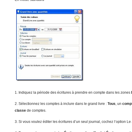
1. Indiquez la période des écritures à prendre en compte dans les zones
2. Sélectionnez les comptes à inclure dans le grand livre :
T
ou
s
, un
c
om
p
c
lasse
de comptes.
3. Si vous voulez éditer les écritures d’un seul journal, cochez l’option Le