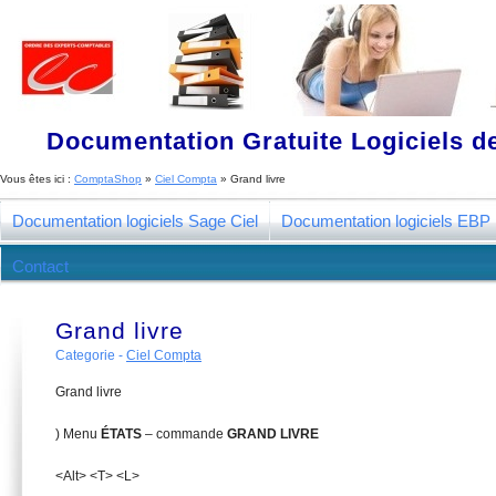
Documentation Gratuite Logiciels de
Vous êtes ici :
ComptaShop
»
Ciel Compta
»
Grand livre
Documentation logiciels Sage Ciel
Documentation logiciels EBP
Contact
Grand livre
Categorie -
Ciel Compta
Grand livre
) Menu
É
T
ATS
– commande
G
R
A
N
D LIVRE
<Alt> <T> <L>