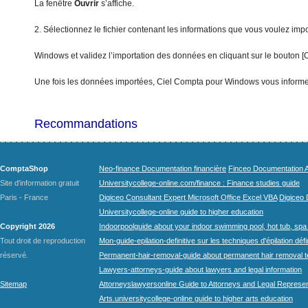
La fenêtre
Ouvri
r
s’affiche.
2. Sélectionnez le fichier contenant les informations que vous voulez im
Windows et validez l’importation des données en cliquant sur le bouton [O
Une fois les données importées, Ciel Compta pour Windows vous informe d
Recommandations
ComptaShop
Neo-finance Documentation financière
Finceo Documentation A
Site d'information gratuit
Universitycollege-online.com/finance : Finance studies guide
Paris - France
Digiceo Consultant Expert Microsoft Office Excel VBA
Digiceo D
Universitycollege-online guide to higher education
Copyright 2026
Indoorpoolguide about your indoor swimming pool, hot tub, spa 
Tout droit de reproduction
Mon-guide-epilation-definitive sur les techniques d'épilation défi
réservé.
Permanent-hair-removal-guide about permanent hair removal 
Lawyers-attorneys-guide about lawyers and legal information
Sitemap
Attorneyslawyersonline Guide to Attorneys and Legal Represe
Arts.universitycollege-online guide to higher arts education