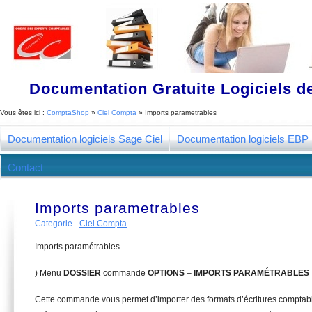
Documentation Gratuite Logiciels de
Vous êtes ici :
ComptaShop
»
Ciel Compta
»
Imports parametrables
Documentation logiciels Sage Ciel
Documentation logiciels EBP
Contact
Imports parametrables
Categorie -
Ciel Compta
Imports paramétrables
) Menu
D
OSSIER
commande
OPTIONS
–
I
MPORTS PARAMÉTRABLES
Cette commande vous permet d’importer des formats d’écritures comptab