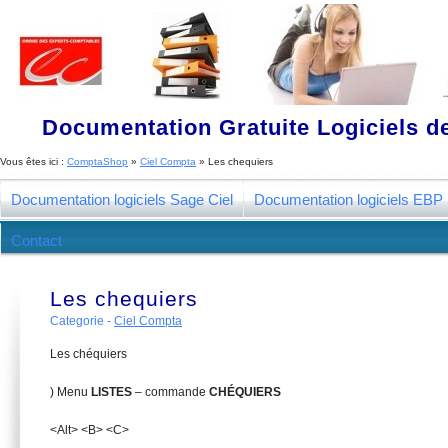
Documentation Gratuite Logiciels de
Vous êtes ici :
ComptaShop
»
Ciel Compta
»
Les chequiers
Documentation logiciels Sage Ciel
Documentation logiciels EBP
Contact
Les chequiers
Categorie -
Ciel Compta
Les chéquiers
) Menu
L
ISTES
– commande
C
HÉQUIERS
<Alt> <B> <C>