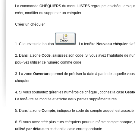
La commande
CHÉQUIERS
du menu
L
I
STES
regroupe les chéquiers que
créer, modifier ou supprimer un chéquier.
Créer un chéquier
1. Cliquez sur le bouton
. La fenêtre
N
ouveau chéquier
s’af
2. Dans la zone
C
ode
, saisissez son code. Si vous avez l’habitude de nu
pou- vez utiliser ce numéro comme code.
3. La zone
Ouverture
permet de préciser la date à partir de laquelle vou
chéquier.
4. Si vous souhaitez gérer les numéros de chèque , cochez la case
Gesti
La fenê- tre se modifie et affiche deux parties supplémentaires.
5. Dans la zone
C
ompte
, indiquez le code du compte auquel est associé 
6. Si vous avez créé plusieurs chéquiers pour un même compte banque, v
u
tilisé par défaut
en cochant la case correspondante.