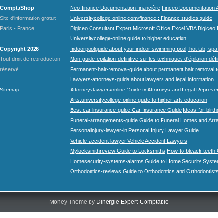
ComptaShop
Neo-finance Documentation financière
Finceo Documentation A
Site d'information gratuit
Universitycollege-online.com/finance : Finance studies guide
Paris - France
Digiceo Consultant Expert Microsoft Office Excel VBA
Digiceo D
Universitycollege-online guide to higher education
Copyright 2026
Indoorpoolguide about your indoor swimming pool, hot tub, spa 
Tout droit de reproduction
Mon-guide-epilation-definitive sur les techniques d'épilation défi
réservé.
Permanent-hair-removal-guide about permanent hair removal 
Lawyers-attorneys-guide about lawyers and legal information
Sitemap
Attorneyslawyersonline Guide to Attorneys and Legal Represe
Arts.universitycollege-online guide to higher arts education
Best-car-insurance-guide Car Insurance Guide
Ideas-for-birth
Funeral-arrangements-guide Guide to Funeral Homes and Ar
Personalinjury-lawyer-in Personal Injury Lawyer Guide
Vehicle-accident-lawyer Vehicle Accident Lawyers
Mylocksmithreview Guide to Locksmiths
How-to-bleach-teeth 
Homesecurity-systems-alarms Guide to Home Security Syste
Orthodontics-reviews Guide to Orthodontics and Orthodontist
Money Theme by
Dinergie Expert-Comptable