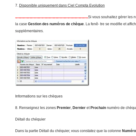
7.
Disponible uniquement dans Ciel Compta Evolution
Si vous souhaitez gérer les
la case
Ge
s
tion des numéros de chèque
. La fenê- tre se modifie et affi
supplémentaires.
Informations sur les chèques
8. Renseignez les zones
P
remier
,
Dernier
et
Prochain
numéro de chèqu
Détail du chéquier
Dans la partie Détail du chéquier, vous constatez que la colonne
Numé
r