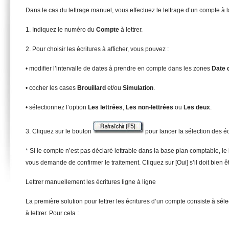
Dans le cas du lettrage manuel, vous effectuez le lettrage d’un compte à la
1. Indiquez le numéro du
C
ompte
à lettrer.
2. Pour choisir les écritures à afficher, vous pouvez :
• modifier l’intervalle de dates à prendre en compte dans les zones
D
a
t
e 
• cocher les cases
Brouillard
et/ou
Simulation
.
• sélectionnez l’option
Le
s lettrées
,
L
es non-lettrées
ou
Les deux
.
3. Cliquez sur le bouton
pour lancer la sélection des éc
* Si le compte n’est pas déclaré lettrable dans la base plan comptable, le 
vous demande de confirmer le traitement. Cliquez sur [Oui] s’il doit bien êtr
Lettrer manuellement les écritures ligne à ligne
La première solution pour lettrer les écritures d’un compte consiste à séle
à lettrer. Pour cela :