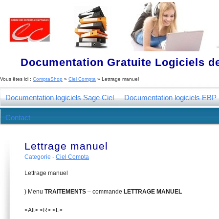
Documentation Gratuite Logiciels de
Vous êtes ici :
ComptaShop
»
Ciel Compta
»
Lettrage manuel
Documentation logiciels Sage Ciel
Documentation logiciels EBP
Contact
Lettrage manuel
Categorie -
Ciel Compta
Lettrage manuel
) Menu
T
R
AITEMENTS
– commande
LETTRAGE MANUEL
<Alt> <R> <L>