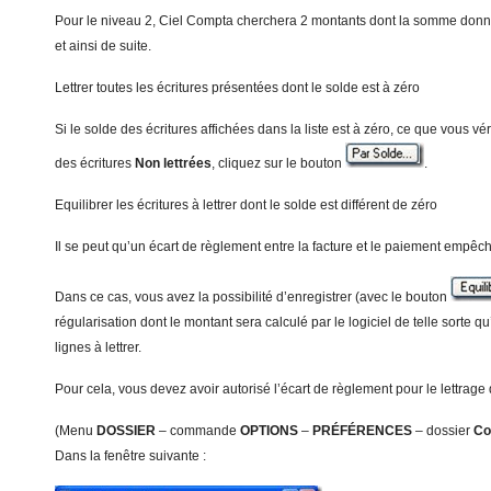
Pour le niveau 2, Ciel Compta cherchera 2 montants dont la somme donner
et ainsi de suite.
Lettrer toutes les écritures présentées dont le solde est à zéro
Si le solde des écritures affichées dans la liste est à zéro, ce que vous vé
des écritures
Non lettrées
, cliquez sur le bouton
.
Equilibrer les écritures à lettrer dont le solde est différent de zéro
Il se peut qu’un écart de règlement entre la facture et le paiement empêche
Dans ce cas, vous avez la possibilité d’enregistrer (avec le bouton
régularisation dont le montant sera calculé par le logiciel de telle sorte qu’
lignes à lettrer.
Pour cela, vous devez avoir autorisé l’écart de règlement pour le lettrage
(Menu
D
O
SSIER
– commande
OPTIONS
–
PRÉFÉRENCES
– dossier
Co
Dans la fenêtre suivante :