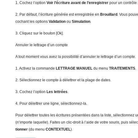
1. Cochez l’option
V
o
ir l’écriture avant de l’enregistrer
pour un contrôle 
2. Par défaut, l’écriture générée est enregistrée en
Brouillard
. Vous pouve
cochant les options
V
a
lidation
ou
S
imulation
.
3. Cliquez sur le bouton [Ok].
Annuler le lettrage d’un compte
A tout moment vous avez la possibilité d’annuler le lettrage d’un compte.
1. Activez la commande
LETTRAGE MANUEL
du menu
T
RAITEMENTS
.
2. Sélectionnez le compte à délettrer et la plage de dates.
3. Cochez l’option
L
es lettrées
.
4. Pour délettrer une ligne, sélectionnez-la.
Pour délettrer toutes les écritures présentées dans la liste, sélectionnez 
(n’importe laquelle). Faites un clic-droit à l’aide de votre souris, puis séle
tionner
(du menu
C
ONTEXTUEL
).