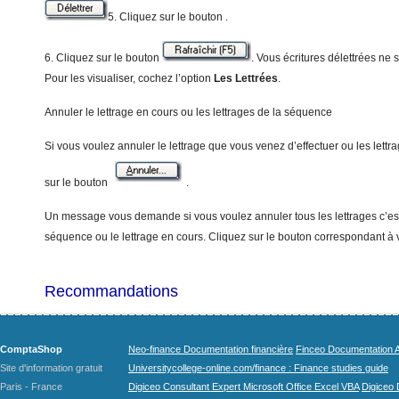
5. Cliquez sur le bouton .
6. Cliquez sur le bouton
. Vous écritures délettrées ne s
Pour les visualiser, cochez l’option
Le
s Lettrées
.
Annuler le lettrage en cours ou les lettrages de la séquence
Si vous voulez annuler le lettrage que vous venez d’effectuer ou les lettr
sur le bouton
.
Un message vous demande si vous voulez annuler tous les lettrages c’est-
séquence ou le lettrage en cours. Cliquez sur le bouton correspondant à v
Recommandations
ComptaShop
Neo-finance Documentation financière
Finceo Documentation A
Site d'information gratuit
Universitycollege-online.com/finance : Finance studies guide
Paris - France
Digiceo Consultant Expert Microsoft Office Excel VBA
Digiceo D