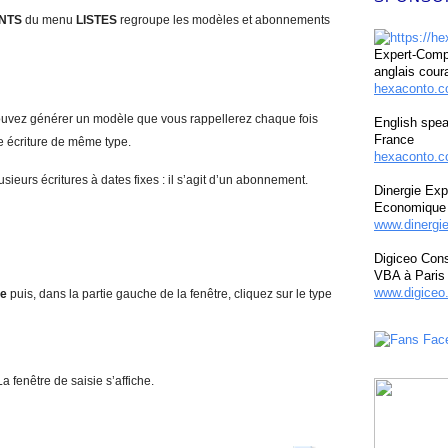
NTS
du menu
L
ISTES
regroupe les modèles et abonnements
Expert-Compt
anglais cour
hexaconto.
 pouvez générer un modèle que vous rappellerez chaque fois
English spea
France
e écriture de même type.
hexaconto.c
urs écritures à dates fixes : il s’agit d’un abonnement.
Dinergie Exp
Economique 
www.dinergi
Digiceo Cons
VBA à Paris
www.digiceo.
ie
puis, dans la partie gauche de la fenêtre, cliquez sur le type
La fenêtre de saisie s’affiche.