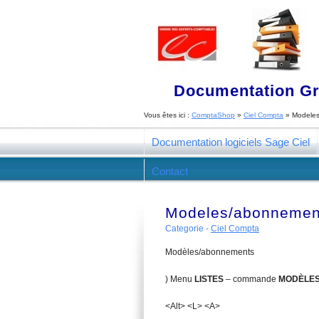
Documentation Gra
Vous êtes ici :
ComptaShop
»
Ciel Compta
»
Modele
Documentation logiciels Sage Ciel
Contact
Modeles/abonnemen
Categorie -
Ciel Compta
Modèles/abonnements
) Menu
L
ISTES
– commande
MODÈLE
<Alt> <L> <A>