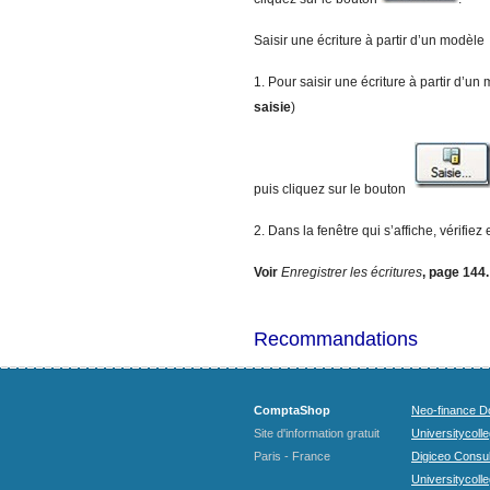
Saisir une écriture à partir d’un modèle
1. Pour saisir une écriture à partir d’un
saisie
)
puis cliquez sur le bouton
2. Dans la fenêtre qui s’affiche, vérifiez
Voir
E
nregistrer les écritures
, page 144.
Recommandations
ComptaShop
Neo-finance Do
Site d'information gratuit
Universitycoll
Paris - France
Digiceo Consul
Universitycolle