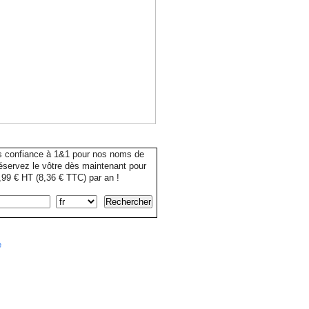
s confiance à 1&1 pour nos noms de
servez le vôtre dès maintenant pour
99 € HT (8,36 € TTC) par an !
e