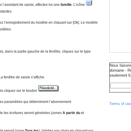
 l’assistant de saisie, affectez-lui une
famille
. L’icône
istantes.
dez l’enregistrement du modèle en cliquant sur [Ok]. Le modèle
modèles.
is, dans la partie gauche de la fenêtre, cliquez sur le type
Nous faison
domaine - Ré
seulement 6,
La fenêtre de saisie s’affiche.
is cliquez sur le bouton
.
 les paramètres qui déterminent l’abonnement
Terms of us
le les écritures seront générées (zones
A partir du
et
 le seront (zone
T
o
us les
). Validez vos choix en cliquant sur