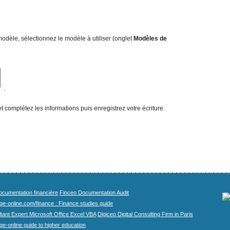
 modèle, sélectionnez le modèle à utiliser (onglet
Modèl
es de
.
 et complétez les informations puis enregistrez votre écriture.
cumentation financière
Finceo Documentation Audit
ege-online.com/finance : Finance studies guide
tant Expert Microsoft Office Excel VBA
Digiceo Digital Consulting Firm in Paris
ge-online guide to higher education