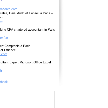
able, Paie, Audit et Conseil à Paris –
ant
com
king CPA chartered accountant in Paris
om/en
ert Comptable à Paris
et Efficace
e.com
ultant Expert Microsoft Office Excel
fr