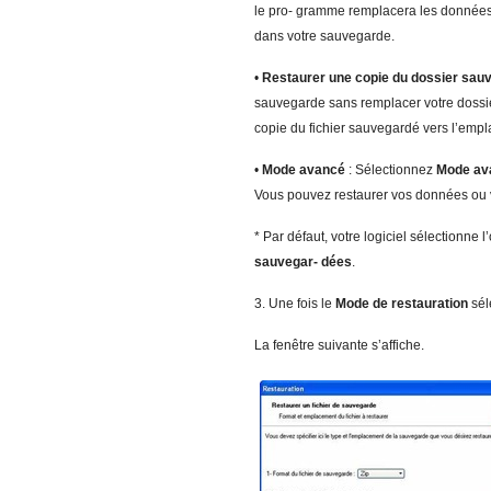
le pro- gramme remplacera les données et
dans votre sauvegarde.
•
Restaurer une copie du dossier sa
sauvegarde sans remplacer votre dossier 
copie du fichier sauvegardé vers l’emp
•
Mod
e avancé
: Sélectionnez
Mod
e a
Vous pouvez restaurer vos données ou 
* Par défaut, votre logiciel sélectionne l
sauvegar- dées
.
3. Une fois le
Mod
e de restauration
sél
La fenêtre suivante s’affiche.