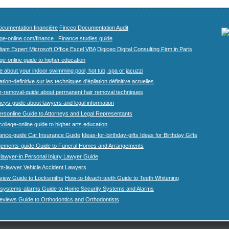
cumentation financière
Finceo Documentation Audit
ege-online.com/finance : Finance studies guide
tant Expert Microsoft Office Excel VBA
Digiceo Digital Consulting Firm in Paris
ge-online guide to higher education
e about your indoor swimming pool, hot tub, spa or jacuzzi
tion-definitive sur les techniques d'épilation définitive actuelles
r-removal-guide about permanent hair removal techniques
eys-guide about lawyers and legal information
rsonline Guide to Attorneys and Legal Representants
college-online guide to higher arts education
rance-guide Car Insurance Guide
Ideas-for-birthday-gifts Ideas for Birthday Gifts
gements-guide Guide to Funeral Homes and Arrangements
-lawyer-in Personal Injury Lawyer Guide
nt-lawyer Vehicle Accident Lawyers
view Guide to Locksmiths
How-to-bleach-teeth Guide to Teeth Whitening
systems-alarms Guide to Home Security Systems and Alarms
eviews Guide to Orthodontics and Orthodontists