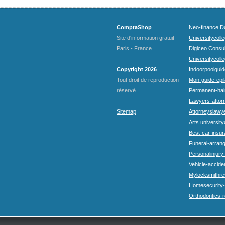
ComptaShop
Neo-finance Do
Site d'information gratuit
Universitycoll
Paris - France
Digiceo Consul
Universitycolle
Copyright 2026
Indoorpoolguid
Tout droit de reproduction
Mon-guide-epila
réservé.
Permanent-hai
Lawyers-attorn
Sitemap
Attorneyslawye
Arts.university
Best-car-insu
Funeral-arran
Personalinjury
Vehicle-accide
Mylocksmithre
Homesecurity-
Orthodontics-r