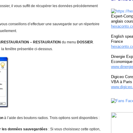
ossier, il vous suffit de récupérer les données précédemment
Expert-Compt
anglais cour
s vous conseillons d’effectuer une sauvegarde sur un répertoire
hexaconto.
ituellement.
English spea
France
E
/
RESTAURATION
–
RESTAURATION
du menu
D
OSSIER
.
hexaconto.c
re la fenêtre présentée ci-dessous.
Dinergie Exp
Economique 
www.dinergi
Digiceo Cons
VBA à Paris
www.digiceo.
ion
à l’aide des boutons radios. Trois options sont disponibles :
ar les données sauvegardées
: Si vous choisissez cette option,