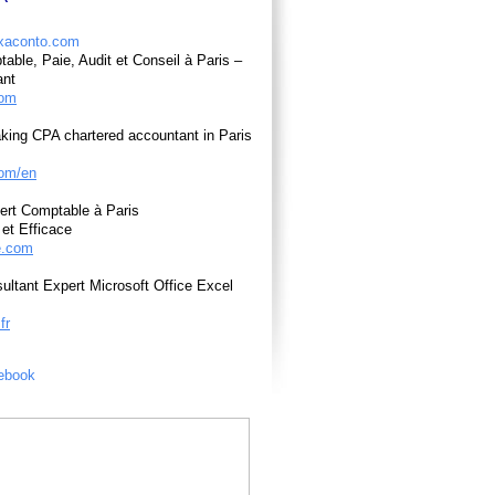
able, Paie, Audit et Conseil à Paris –
ant
com
king CPA chartered accountant in Paris
om/en
ert Comptable à Paris
et Efficace
e.com
ultant Expert Microsoft Office Excel
fr