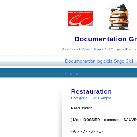
Documentation Gra
Vous êtes ici :
ComptaShop
»
Ciel Compta
»
Restaur
Documentation logiciels Sage Ciel
Contact
Restauration
Categorie -
Ciel Compta
Restauration
) Menu
D
OSSIER
– commande
SAUVE
<Alt> <D> <U> <E>