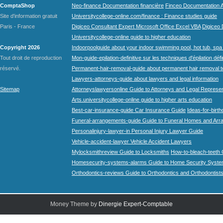
ComptaShop
Neo-finance Documentation financière
Finceo Documentation A
Site d'information gratuit
Universitycollege-online.com/finance : Finance studies guide
Paris - France
Digiceo Consultant Expert Microsoft Office Excel VBA
Digiceo D
Universitycollege-online guide to higher education
Copyright 2026
Indoorpoolguide about your indoor swimming pool, hot tub, spa 
Tout droit de reproduction
Mon-guide-epilation-definitive sur les techniques d'épilation défi
réservé.
Permanent-hair-removal-guide about permanent hair removal 
Lawyers-attorneys-guide about lawyers and legal information
Sitemap
Attorneyslawyersonline Guide to Attorneys and Legal Represe
Arts.universitycollege-online guide to higher arts education
Best-car-insurance-guide Car Insurance Guide
Ideas-for-birth
Funeral-arrangements-guide Guide to Funeral Homes and Ar
Personalinjury-lawyer-in Personal Injury Lawyer Guide
Vehicle-accident-lawyer Vehicle Accident Lawyers
Mylocksmithreview Guide to Locksmiths
How-to-bleach-teeth 
Homesecurity-systems-alarms Guide to Home Security Syste
Orthodontics-reviews Guide to Orthodontics and Orthodontist
Money Theme by
Dinergie Expert-Comptable