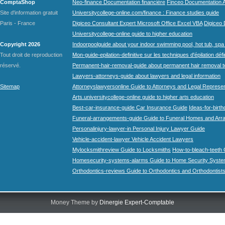
ComptaShop
Neo-finance Documentation financière
Finceo Documentation A
Site d'information gratuit
Universitycollege-online.com/finance : Finance studies guide
Paris - France
Digiceo Consultant Expert Microsoft Office Excel VBA
Digiceo D
Universitycollege-online guide to higher education
Copyright 2026
Indoorpoolguide about your indoor swimming pool, hot tub, spa 
Tout droit de reproduction
Mon-guide-epilation-definitive sur les techniques d'épilation défi
réservé.
Permanent-hair-removal-guide about permanent hair removal 
Lawyers-attorneys-guide about lawyers and legal information
Sitemap
Attorneyslawyersonline Guide to Attorneys and Legal Represe
Arts.universitycollege-online guide to higher arts education
Best-car-insurance-guide Car Insurance Guide
Ideas-for-birth
Funeral-arrangements-guide Guide to Funeral Homes and Ar
Personalinjury-lawyer-in Personal Injury Lawyer Guide
Vehicle-accident-lawyer Vehicle Accident Lawyers
Mylocksmithreview Guide to Locksmiths
How-to-bleach-teeth 
Homesecurity-systems-alarms Guide to Home Security Syste
Orthodontics-reviews Guide to Orthodontics and Orthodontist
Money Theme by
Dinergie Expert-Comptable