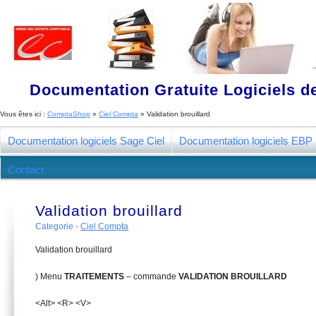
Documentation Gratuite Logiciels de
Vous êtes ici :
ComptaShop
»
Ciel Compta
»
Validation brouillard
Documentation logiciels Sage Ciel
Documentation logiciels EBP
Contact
Validation brouillard
Categorie -
Ciel Compta
Validation brouillard
) Menu
T
R
AITEMENTS
– commande
VALIDATION BROUILLARD
<Alt> <R> <V>