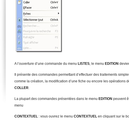
A l’ouverture d’une commande du menu
L
I
STES
, le menu
E
DITION
devien
Il présente des commandes permettant d’effectuer des traitements simples 
comme la création, la modification d’une fiche ou encore les opérations 
COLLER
.
La plupart des commandes présentées dans le menu
E
DITION
peuvent ê
menu
C
ONTEXTUEL
: vous ouvrez le menu
C
ON
T
EXTUEL
en cliquant sur le bo