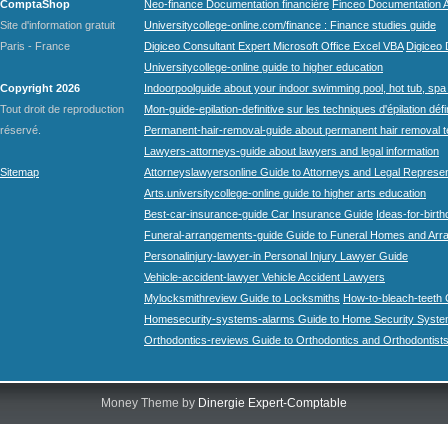
ComptaShop
Neo-finance Documentation financière
Finceo Documentation A
Site d'information gratuit
Universitycollege-online.com/finance : Finance studies guide
Paris - France
Digiceo Consultant Expert Microsoft Office Excel VBA
Digiceo D
Universitycollege-online guide to higher education
Copyright 2026
Indoorpoolguide about your indoor swimming pool, hot tub, spa 
Tout droit de reproduction
Mon-guide-epilation-definitive sur les techniques d'épilation défi
réservé.
Permanent-hair-removal-guide about permanent hair removal 
Lawyers-attorneys-guide about lawyers and legal information
Sitemap
Attorneyslawyersonline Guide to Attorneys and Legal Represe
Arts.universitycollege-online guide to higher arts education
Best-car-insurance-guide Car Insurance Guide
Ideas-for-birth
Funeral-arrangements-guide Guide to Funeral Homes and Ar
Personalinjury-lawyer-in Personal Injury Lawyer Guide
Vehicle-accident-lawyer Vehicle Accident Lawyers
Mylocksmithreview Guide to Locksmiths
How-to-bleach-teeth 
Homesecurity-systems-alarms Guide to Home Security Syste
Orthodontics-reviews Guide to Orthodontics and Orthodontist
Money Theme by
Dinergie Expert-Comptable