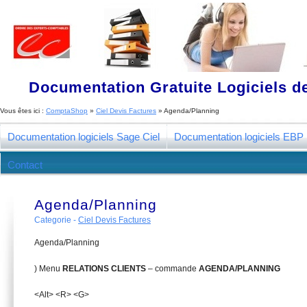
Documentation Gratuite Logiciels de
Vous êtes ici :
ComptaShop
»
Ciel Devis Factures
»
Agenda/Planning
Documentation logiciels Sage Ciel
Documentation logiciels EBP
Contact
Agenda/Planning
Categorie -
Ciel Devis Factures
Agenda/Planning
) Menu
R
E
L
A
TIONS CLIENTS
– commande
AGENDA
/
PLANNING
<Alt> <R> <G>