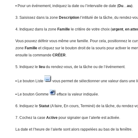
• Pour un événement, indiquez la date ou l’intervalle de date (
Du
…
a
u
).
3. Saisissez dans la zone
D
e
scr
iption
l’intitulé de la tâche, du rendez-v
4. Indiquez dans la zone
Fam
ille
le critère de votre choix (
u
rgent
,
en atte
Vous pouvez définir vous même une famille. Pour cela, positionnez le cur
zone
Famille
et cliquez sur le bouton droit de la souris pour activer le m
ensuite la commande
C
RÉER
.
5. Indiquez le
l
ieu
du rendez-vous, de la tâche ou de l’événement.
• Le bouton Liste
vous permet de sélectionner une valeur dans une lis
• Le bouton Gomme
efface la valeur indiquée.
6. Indiquez le
S
t
a
tut
(A faire, En cours, Terminé) de la tâche, du rendez-
7. Cochez la case
Active
pour signaler que l’alerte est activée.
La date et l’heure de l’alerte sont alors rappelées au bas de la fenêtre.