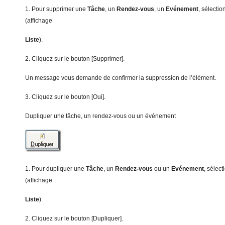
1. Pour supprimer une
Tâche
, un
Re
ndez-vous
, un
Evénement
, sélectio
(affichage
Liste
).
2. Cliquez sur le bouton [Supprimer].
Un message vous demande de confirmer la suppression de l’élément.
3. Cliquez sur le bouton [Oui].
Dupliquer une tâche, un rendez-vous ou un événement
1. Pour dupliquer une
Tâche
, un
Rendez-vous
ou un
Ev
é
nem
e
n
t
, sélect
(affichage
Liste
).
2. Cliquez sur le bouton [Dupliquer].