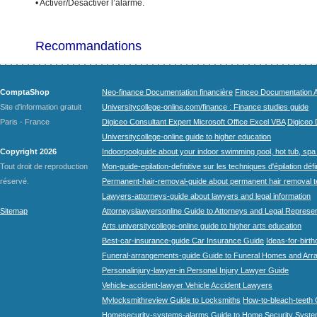
• Activer/Désactiver l’alarme.
Recommandations
ComptaShop
Neo-finance Documentation financière
Finceo Documentation A
Site d'information gratuit
Universitycollege-online.com/finance : Finance studies guide
Paris - France
Digiceo Consultant Expert Microsoft Office Excel VBA
Digiceo D
Universitycollege-online guide to higher education
Copyright 2026
Indoorpoolguide about your indoor swimming pool, hot tub, spa 
Tout droit de reproduction
Mon-guide-epilation-definitive sur les techniques d'épilation défi
réservé.
Permanent-hair-removal-guide about permanent hair removal 
Lawyers-attorneys-guide about lawyers and legal information
Sitemap
Attorneyslawyersonline Guide to Attorneys and Legal Represe
Arts.universitycollege-online guide to higher arts education
Best-car-insurance-guide Car Insurance Guide
Ideas-for-birth
Funeral-arrangements-guide Guide to Funeral Homes and Ar
Personalinjury-lawyer-in Personal Injury Lawyer Guide
Vehicle-accident-lawyer Vehicle Accident Lawyers
Mylocksmithreview Guide to Locksmiths
How-to-bleach-teeth 
Homesecurity-systems-alarms Guide to Home Security Syste