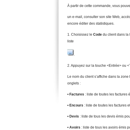
À partir de cette commande, vous pouvez,
un e-mail, consulter son site Web, accéd
encore éditer des statistiques.
1. Choisissez le
Cod
e
du client dans la
liste
.
2. Appuyez sur la touche <Entrée> ou <
Le nom du client s’affiche dans la zone
onglets :
•
Factures
: liste de toutes les factures
•
Encours
: liste de toutes les factures 
•
Devis
: liste de tous les devis émis pour
•
A
v
o
irs
: liste de tous les avoirs émis po