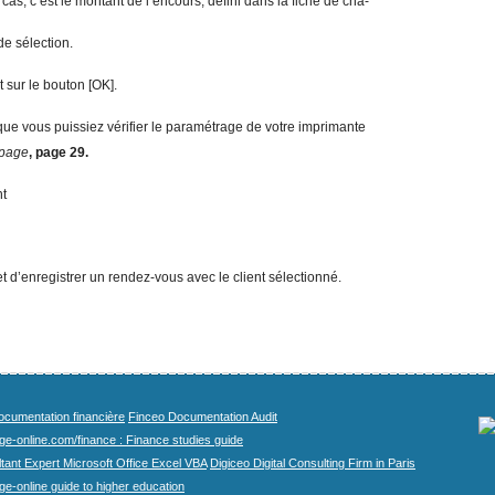
 cas, c’est le montant de l’encours, défini dans la fiche de cha-
de sélection.
 sur le bouton [OK].
 que vous puissiez vérifier le paramétrage de votre imprimante
 page
, page 29.
nt
 d’enregistrer un rendez-vous avec le client sélectionné.
cumentation financière
Finceo Documentation Audit
ege-online.com/finance : Finance studies guide
tant Expert Microsoft Office Excel VBA
Digiceo Digital Consulting Firm in Paris
ge-online guide to higher education