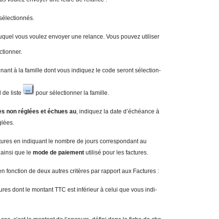
 sélectionnés.
auquel vous voulez envoyer une relance. Vous pouvez utiliser
ctionner.
enant à la famille dont vous indiquez le code seront sélection-
 de liste
pour sélectionner la famille.
es non réglées et échues au
, indiquez la date d’échéance à
glées.
ctures en indiquant le nombre de jours correspondant au
e
ainsi que le
mod
e de paiement
utilisé pour les factures.
en fonction de deux autres critères par rapport aux Factures :
ctures dont le montant TTC est inférieur à celui que vous indi-