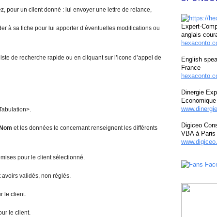
 pour un client donné : lui envoyer une lettre de relance,
Expert-Compt
er à sa fiche pour lui apporter d’éventuelles modifications ou
anglais cour
hexaconto.
 liste de recherche rapide ou en cliquant sur l’icone d’appel de
English spea
France
hexaconto.c
Dinergie Exp
Economique 
www.dinergi
Tabulation>.
Digiceo Cons
N
om
et les données le concernant renseignent les différents
VBA à Paris
www.digiceo.
 émises pour le client sélectionné.
et avoirs validés, non réglés.
 le client.
ur le client.