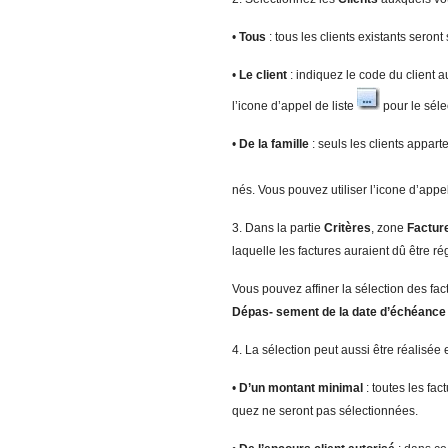
•
T
ous
: tous les clients existants seront
•
Le client
: indiquez le code du client 
l’icone d’appel de liste
pour le séle
•
De la famille
: seuls les clients appart
nés. Vous pouvez utiliser l’icone d’appel
3. Dans la partie
Critères
, zone
Factur
laquelle les factures auraient dû être ré
Vous pouvez affiner la sélection des fa
Dépas- sement de la date d’échéanc
4. La sélection peut aussi être réalisée 
•
D’
un montant minimal
: toutes les fa
quez ne seront pas sélectionnées.