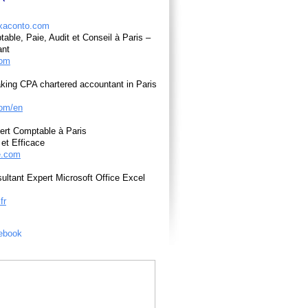
able, Paie, Audit et Conseil à Paris –
ant
com
king CPA chartered accountant in Paris
om/en
ert Comptable à Paris
et Efficace
e.com
ultant Expert Microsoft Office Excel
fr