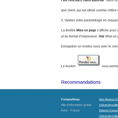
•
De l’encours client autorisé
: dans ce
que client, qui est utilisé comme critère 
5. Validez votre paramétrage en cliquant
La fenêtre
Mi
se en page
s’affiche pour
et du format d’impression.
V
oir
Mise en
Enregistrer un rendez-vous avec le clie
Le bouton
vous permet
Recommandations
ComptaShop
Neo-finance Do
Site d'information gratuit
Universitycoll
Paris - France
Digiceo Consul
Universitycolle