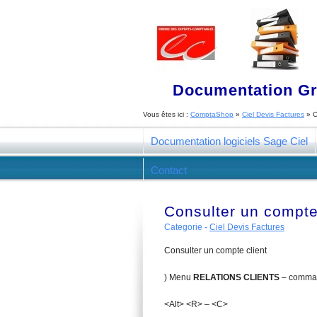
Documentation Gra
Vous êtes ici :
ComptaShop
»
Ciel Devis Factures
»
C
Documentation logiciels Sage Ciel
Contact
Consulter un compte
Categorie -
Ciel Devis Factures
Consulter un compte client
) Menu
R
E
L
A
TIONS CLIENTS
– comm
<Alt> <R> – <C>