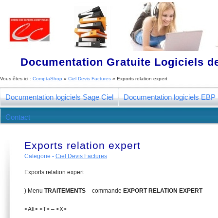
Documentation Gratuite Logiciels de
Vous êtes ici :
ComptaShop
»
Ciel Devis Factures
»
Exports relation expert
Documentation logiciels Sage Ciel
Documentation logiciels EBP
Contact
Exports relation expert
Categorie -
Ciel Devis Factures
Exports relation expert
) Menu
T
R
AITEMENTS
– commande
EXPORT RELATION EXPERT
<Alt> <T> – <X>