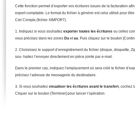
Cette fonction permet d’exporter vos écritures issues de la facturation afin
expert-comptable. Le format du fichier à générer est celui utilisé pour êt
Ciel Compta (fichier XIMPORT).
1. Indiquez si vous souhaitez
e
x
po
rter toutes les écritures
ou celles com
vous précisez dans les zones
D
u
et
au
. Puis cliquez sur le bouton [Contin
2. Choisissez le support d’enregistrement du fichier (disque, disquette, Zip
sou- haitez l’envoyer directement en pièce jointe par e-mail.
Dans le premier cas, indiquez l’emplacement où sera créé le fichier d’exp
précisez l’adresse de messagerie du destinataire.
3. Si vous souhaitez
v
isualiser les écritures avant le transfert
, cochez 
Cliquer sur le bouton [Terminer] pour lancer l’opération.