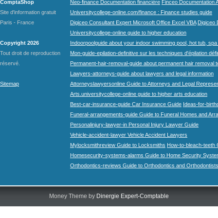
ComptaShop
Neo-finance Documentation financière
Finceo Documentation A
Site d'information gratuit
Universitycollege-online.com/finance : Finance studies guide
Paris - France
Digiceo Consultant Expert Microsoft Office Excel VBA
Digiceo D
Universitycollege-online guide to higher education
Copyright 2026
Indoorpoolguide about your indoor swimming pool, hot tub, spa 
Tout droit de reproduction
Mon-guide-epilation-definitive sur les techniques d'épilation défi
réservé.
Permanent-hair-removal-guide about permanent hair removal 
Lawyers-attorneys-guide about lawyers and legal information
Sitemap
Attorneyslawyersonline Guide to Attorneys and Legal Represe
Arts.universitycollege-online guide to higher arts education
Best-car-insurance-guide Car Insurance Guide
Ideas-for-birth
Funeral-arrangements-guide Guide to Funeral Homes and Ar
Personalinjury-lawyer-in Personal Injury Lawyer Guide
Vehicle-accident-lawyer Vehicle Accident Lawyers
Mylocksmithreview Guide to Locksmiths
How-to-bleach-teeth 
Homesecurity-systems-alarms Guide to Home Security Syste
Orthodontics-reviews Guide to Orthodontics and Orthodontist
Money Theme by
Dinergie Expert-Comptable