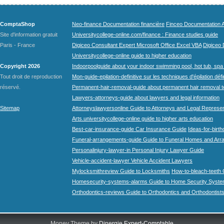
ComptaShop
Neo-finance Documentation financière
Finceo Documentation A
Site d'information gratuit
Universitycollege-online.com/finance : Finance studies guide
Paris - France
Digiceo Consultant Expert Microsoft Office Excel VBA
Digiceo D
Universitycollege-online guide to higher education
Copyright 2026
Indoorpoolguide about your indoor swimming pool, hot tub, spa 
Tout droit de reproduction
Mon-guide-epilation-definitive sur les techniques d'épilation défi
réservé.
Permanent-hair-removal-guide about permanent hair removal 
Lawyers-attorneys-guide about lawyers and legal information
Sitemap
Attorneyslawyersonline Guide to Attorneys and Legal Represe
Arts.universitycollege-online guide to higher arts education
Best-car-insurance-guide Car Insurance Guide
Ideas-for-birth
Funeral-arrangements-guide Guide to Funeral Homes and Ar
Personalinjury-lawyer-in Personal Injury Lawyer Guide
Vehicle-accident-lawyer Vehicle Accident Lawyers
Mylocksmithreview Guide to Locksmiths
How-to-bleach-teeth 
Homesecurity-systems-alarms Guide to Home Security Syste
Orthodontics-reviews Guide to Orthodontics and Orthodontist
Money Theme by
Dinergie Expert-Comptable