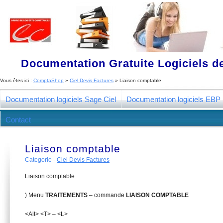
Documentation Gratuite Logiciels de
Vous êtes ici :
ComptaShop
»
Ciel Devis Factures
»
Liaison comptable
Documentation logiciels Sage Ciel
Documentation logiciels EBP
Contact
Liaison comptable
Categorie -
Ciel Devis Factures
Liaison comptable
) Menu
T
R
AITEMENTS
– commande
LIAISON COMPTABLE
<Alt> <T> – <L>