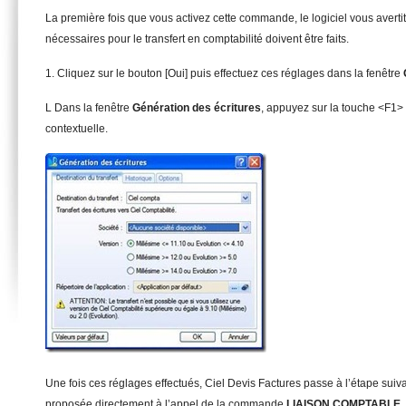
La première fois que vous activez cette commande, le logiciel vous averti
nécessaires pour le transfert en comptabilité doivent être faits.
1. Cliquez sur le bouton [Oui] puis effectuez ces réglages dans la fenêtre
L Dans la fenêtre
Gén
é
r
a
t
ion des écritures
, appuyez sur la touche <F1> 
contextuelle.
Une fois ces réglages effectués, Ciel Devis Factures passe à l’étape suiv
proposée directement à l’appel de la commande
L
I
A
I
S
O
N COMPTABLE
.