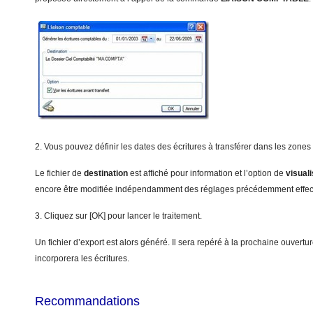
2. Vous pouvez définir les dates des écritures à transférer dans les zones
Le fichier de
d
estination
est affiché pour information et l’option de
vi
s
ua
l
encore être modifiée indépendamment des réglages précédemment effec
3. Cliquez sur [OK] pour lancer le traitement.
Un fichier d’export est alors généré. Il sera repéré à la prochaine ouvert
incorporera les écritures.
Recommandations