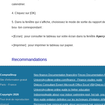
calendrier.
4. Cliquez sur [OK].
5. Dans la fenêtre qui s’affiche, choisissez le mode de sortie du rapport d
bou- ton correspondant :
• [Ecran] : pour consulter le tableau sur votre écran dans la fenêtre
Aperç
• [Imprimer] : pour imprimer le tableau sur papier.
Recommandations
ComptaShop
Neo-finance Documentation financière
Finceo Documentation A
Site d'information gratuit
Universitycollege-online.com/finance : Finance studies guide
Paris - France
Digiceo Consultant Expert Microsoft Office Excel VBA
Digiceo D
Universitycollege-online guide to higher education
Copyright 2026
Indoorpoolguide about your indoor swimming pool, hot tub, spa 
Tout droit de reproduction
Mon-guide-epilation-definitive sur les techniques d'épilation défi
réservé.
Permanent-hair-removal-guide about permanent hair removal 