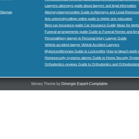
Lawyers-attorneys-guide about lawyers and legal information
Sitemap
Attorneyslawyersonline Guide to Attorneys and Legal Represe
Arts.universitycollege-online guide to higher arts education
Best-car-insurance-guide Car Insurance Guide
Ideas-for-birth
Funeral-arrangements-guide Guide to Funeral Homes and Ar
Personalinjury-lawyer-in Personal Injury Lawyer Guide
Vehicle-accident-lawyer Vehicle Accident Lawyers
Mylocksmithreview Guide to Locksmiths
How-to-bleach-teeth 
Homesecurity-systems-alarms Guide to Home Security Syste
Orthodontics-reviews Guide to Orthodontics and Orthodontist
Money Theme by
Dinergie Expert-Comptable