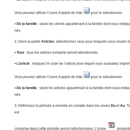
Vous pouvez utiliser l’icone d’appel de liste
pour le sélectionner.
•
De la famille
: seuls les clients appartenant à la famille dont vous indiq
nés.
2. Dans la partie
Art
icles
, sélectionnez ceux pour lesquels vous voulez ob
•
T
ous
: tous les articles existants seront sélectionnés.
•
L’article
: indiquez le code de l’article pour lequel vous souhaitez impri
Vous pouvez utiliser l’icone d’appel de liste
pour le sélectionner
•
De la famille
: seuls les articles appartenant à la famille dont vous indiq
nés.
3. Définissez la période à prendre en compte dans les zones
Du
et
A
u
. T
est
comprise dans cette période seront sélectionnées. L’icone
présenté