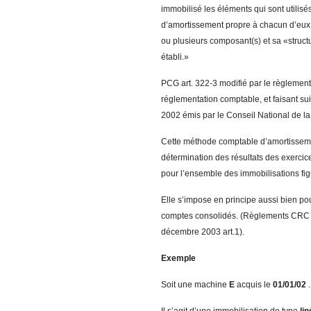
immobilisé les éléments qui sont utilisés
d’amortissement propre à chacun d’eux.
ou plusieurs composant(s) et sa «struct
établi.»
PCG art. 322-3 modifié par le règleme
réglementation comptable, et faisant su
2002 émis par le Conseil National de la
Cette méthode comptable d’amortissemen
détermination des résultats des exercice
pour l’ensemble des immobilisations figur
Elle s’impose en principe aussi bien po
comptes consolidés. (Règlements CRC 
décembre 2003 art.1).
Exemple
Soit une machine
E
acquis le
0
1
/01/02