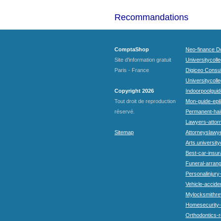
Recommandations
ComptaShop
Neo-finance Do
Site d'information gratuit
Universitycoll
Paris - France
Digiceo Consul
Universitycolle
Copyright 2026
Indoorpoolguid
Tout droit de reproduction
Mon-guide-epila
réservé.
Permanent-hai
Lawyers-attorn
Sitemap
Attorneyslawye
Arts.university
Best-car-insu
Funeral-arran
Personalinjury
Vehicle-accide
Mylocksmithre
Homesecurity-
Orthodontics-r