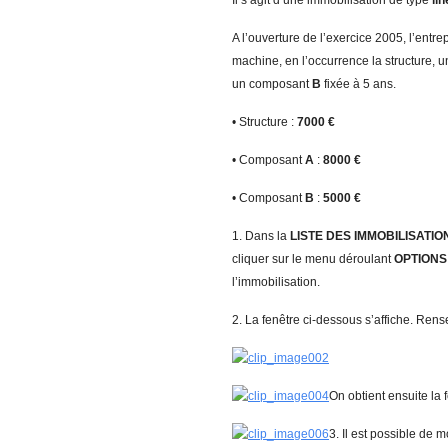
Il s’agit d’une immobilisation de type
li
A l’ouverture de l’exercice 2005, l’entrep
machine, en l’occurrence la structure,
un composant
B
fixée à 5 ans.
• Structure :
7
0
0
0 €
• Composant
A
:
8
0
0
0 €
• Composant
B
:
5
00
0 €
1. Dans la
LISTE DES IMMOBILISATIO
cliquer sur le menu déroulant
O
PTION
l’immobilisation.
2. La fenêtre ci-dessous s’affiche. Ren
On obtient ensuite la 
3. Il est possible de m