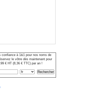
s confiance à 1&1 pour nos noms de
servez le vôtre dès maintenant pour
99 € HT (8,36 € TTC) par an !
e