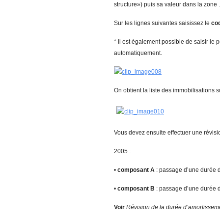
structure») puis sa valeur dans la zone .
Sur les lignes suivantes saisissez le
co
* Il est également possible de saisir le 
automatiquement.
On obtient la liste des immobilisations 
Vous devez ensuite effectuer une révisi
2005 :
•
c
o
mposant A
: passage d’une durée
•
c
o
mposant B
: passage d’une durée
V
oir
Révision de la durée d’amortissem