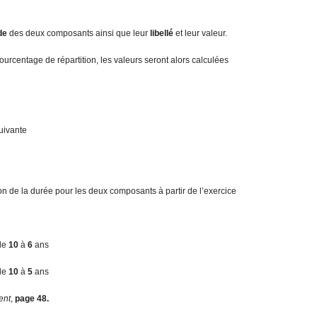
d
e
des deux composants ainsi que leur
libellé
et leur valeur.
pourcentage de répartition, les valeurs seront alors calculées
suivante
on de la durée pour les deux composants à partir de l’exercice
 de
1
0
à
6
ans
 de
1
0
à
5
ans
ent
,
page 48.