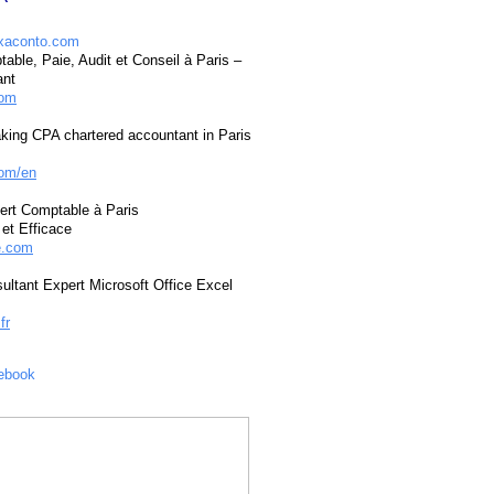
able, Paie, Audit et Conseil à Paris –
ant
com
king CPA chartered accountant in Paris
om/en
ert Comptable à Paris
et Efficace
e.com
ultant Expert Microsoft Office Excel
fr