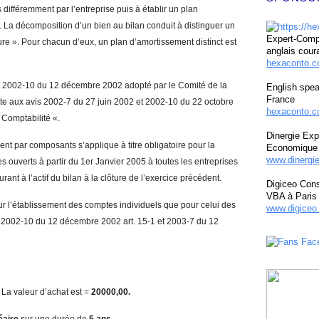
 différemment par l’entreprise puis à établir un plan
 La décomposition d’un bien au bilan conduit à distinguer un
Expert-Compt
ure ». Pour chacun d’eux, un plan d’amortissement distinct est
anglais cour
hexaconto.
nt 2002-10 du 12 décembre 2002 adopté par le Comité de la
English spea
France
ite aux avis 2002-7 du 27 juin 2002 et 2002-10 du 22 octobre
hexaconto.c
 Comptabilité «.
Dinergie Exp
t par composants s’applique à titre obligatoire pour la
Economique 
www.dinergi
s ouverts à partir du 1er Janvier 2005 à toutes les entreprises
ant à l’actif du bilan à la clôture de l’exercice précédent.
Digiceo Cons
VBA à Paris
ur l’établissement des comptes individuels que pour celui des
www.digiceo.
2002-10 du 12 décembre 2002 art. 15-1 et 2003-7 du 12
. La valeur d’achat est =
20
0
00
,00.