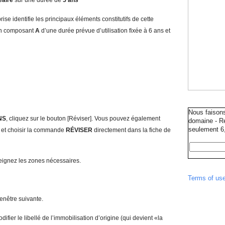
néaire
sur une durée de
5 ans
rise identifie les principaux éléments constitutifs de cette
 un composant
A
d’une durée prévue d’utilisation fixée à 6 ans et
Nous faison
NS
, cliquez sur le bouton [Réviser]. Vous pouvez également
domaine - Ré
seulement 6,
S
et choisir la commande
R
ÉVISER
directement dans la fiche de
seignez les zones nécessaires.
Terms of us
fenêtre suivante.
odifier le libellé de l’immobilisation d’origine (qui devient «la