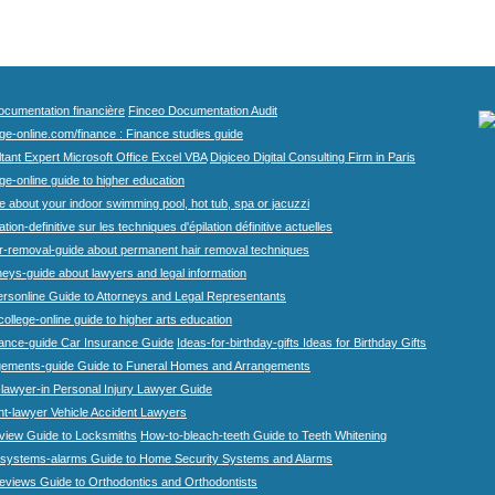
cumentation financière
Finceo Documentation Audit
ege-online.com/finance : Finance studies guide
tant Expert Microsoft Office Excel VBA
Digiceo Digital Consulting Firm in Paris
ge-online guide to higher education
e about your indoor swimming pool, hot tub, spa or jacuzzi
tion-definitive sur les techniques d'épilation définitive actuelles
r-removal-guide about permanent hair removal techniques
eys-guide about lawyers and legal information
rsonline Guide to Attorneys and Legal Representants
college-online guide to higher arts education
rance-guide Car Insurance Guide
Ideas-for-birthday-gifts Ideas for Birthday Gifts
gements-guide Guide to Funeral Homes and Arrangements
-lawyer-in Personal Injury Lawyer Guide
nt-lawyer Vehicle Accident Lawyers
view Guide to Locksmiths
How-to-bleach-teeth Guide to Teeth Whitening
systems-alarms Guide to Home Security Systems and Alarms
eviews Guide to Orthodontics and Orthodontists