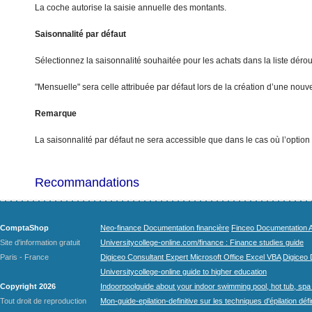
La coche autorise la saisie annuelle des montants.
S
aisonnalité par défaut
Sélectionnez la saisonnalité souhaitée pour les achats dans la liste dérou
"Mensuelle" sera celle attribuée par défaut lors de la création d’une nouve
Remarque
La saisonnalité par défaut ne sera accessible que dans le cas où l’option
Recommandations
ComptaShop
Neo-finance Documentation financière
Finceo Documentation A
Site d'information gratuit
Universitycollege-online.com/finance : Finance studies guide
Paris - France
Digiceo Consultant Expert Microsoft Office Excel VBA
Digiceo D
Universitycollege-online guide to higher education
Copyright 2026
Indoorpoolguide about your indoor swimming pool, hot tub, spa 
Tout droit de reproduction
Mon-guide-epilation-definitive sur les techniques d'épilation défi