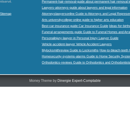
réservé.
Permanent-hair-removal-guide about permanent hair removal 
Lawyers-attorneys-guide about lawyers and legal information
Sitemap
Attorneyslawyersonline Guide to Attorneys and Legal Represe
Arts.universitycollege-online guide to higher arts education
Best-car-insurance-guide Car Insurance Guide
Ideas-for-birth
Funeral-arrangements-guide Guide to Funeral Homes and Ar
Personalinjury-lawyer-in Personal Injury Lawyer Guide
Vehicle-accident-lawyer Vehicle Accident Lawyers
Mylocksmithreview Guide to Locksmiths
How-to-bleach-teeth 
Homesecurity-systems-alarms Guide to Home Security Syste
Orthodontics-reviews Guide to Orthodontics and Orthodontist
Money Theme by
Dinergie Expert-Comptable