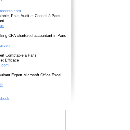
able, Paie, Audit et Conseil à Paris –
ant
com
king CPA chartered accountant in Paris
om/en
ert Comptable à Paris
et Efficace
e.com
ultant Expert Microsoft Office Excel
fr