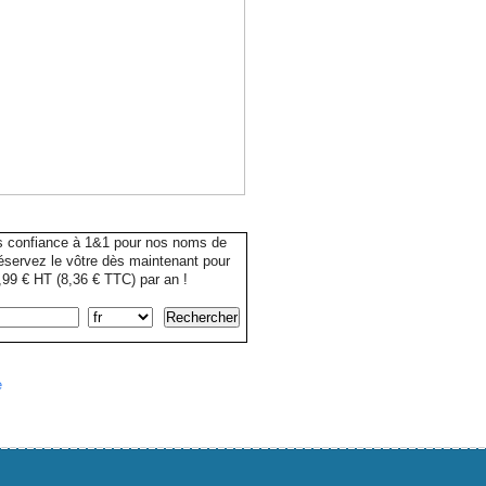
s confiance à 1&1 pour nos noms de
servez le vôtre dès maintenant pour
99 € HT (8,36 € TTC) par an !
e