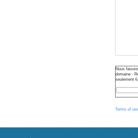
Nous faison
domaine - Ré
seulement 6,
Terms of us