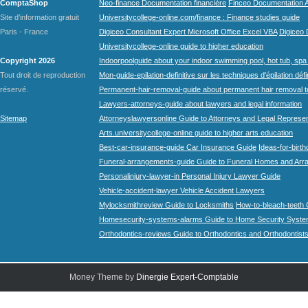
ComptaShop
Neo-finance Documentation financière
Finceo Documentation A
Site d'information gratuit
Universitycollege-online.com/finance : Finance studies guide
Paris - France
Digiceo Consultant Expert Microsoft Office Excel VBA
Digiceo D
Universitycollege-online guide to higher education
Copyright 2026
Indoorpoolguide about your indoor swimming pool, hot tub, spa 
Tout droit de reproduction
Mon-guide-epilation-definitive sur les techniques d'épilation défi
réservé.
Permanent-hair-removal-guide about permanent hair removal 
Lawyers-attorneys-guide about lawyers and legal information
Sitemap
Attorneyslawyersonline Guide to Attorneys and Legal Represe
Arts.universitycollege-online guide to higher arts education
Best-car-insurance-guide Car Insurance Guide
Ideas-for-birth
Funeral-arrangements-guide Guide to Funeral Homes and Ar
Personalinjury-lawyer-in Personal Injury Lawyer Guide
Vehicle-accident-lawyer Vehicle Accident Lawyers
Mylocksmithreview Guide to Locksmiths
How-to-bleach-teeth 
Homesecurity-systems-alarms Guide to Home Security Syste
Orthodontics-reviews Guide to Orthodontics and Orthodontist
Money Theme by
Dinergie Expert-Comptable