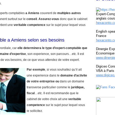
s.
experts comptables
a Amiens
couvrent de
multiples autres
Expert-Compt
anglais cour
nnent surtout sur le
conseil
.
Assurez-vous
donc que le cabinet
hexaconto.
etient une
veritable competence
sur le sujet pour lequel vous
English spea
France
ble a Amiens selon ses besoins
hexaconto.c
mordiale, car
elle determinera le type d’expert-comptable que
Dinergie Exp
Economique 
maine d’expertise
, son experience, son parcours…etc. Il est
www.dinergi
 de vos besoins, de ce que vous attendez de votre expert.
Digiceo Cons
Par exemple
, si vous souhaitez qu’il ait
VBA à Paris
www.digiceo.
une experience dans le
domaine d’activite
de votre entreprise
ou
dans un domaine
transverse particulier comme le
juridique,
fiscal
…etc. Il est recommande que le
cabinet de votre choix ait une
veritable
competence
sur le sujet pour lequel vous
le sollicitez.