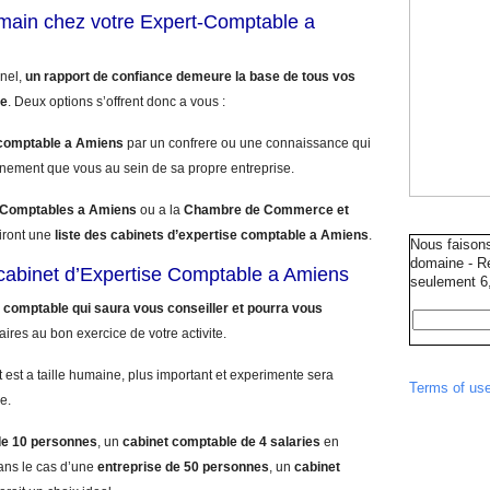
umain chez votre Expert-Comptable a
nnel,
un rapport de confiance demeure la base de tous vos
le
. Deux options s’offrent donc a vous :
-comptable a Amiens
par un confrere ou une connaissance qui
nnement que vous au sein de sa propre entreprise.
 Comptables a Amiens
ou a la
Chambre de Commerce et
iront une
liste des cabinets d’expertise comptable a Amiens
.
Nous faison
domaine - Ré
e cabinet d’Expertise Comptable a Amiens
seulement 6,
 comptable qui saura vous conseiller et pourra vous
aires au bon exercice de votre activite.
 est a taille humaine, plus important et experimente sera
Terms of us
e.
de 10 personnes
, un
cabinet comptable de 4 salaries
en
ns le cas d’une
entreprise de 50 personnes
, un
cabinet