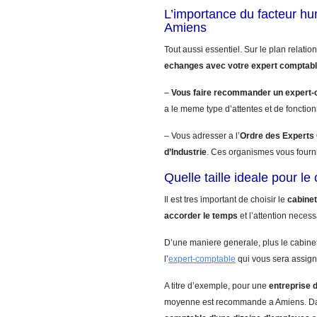
L’importance du facteur h
Amiens
Tout aussi essentiel. Sur le plan relatio
echanges avec votre expert comptab
–
Vous faire recommander un expert
a le meme type d’attentes et de fonctio
– Vous adresser a l’
Ordre des Experts
d’Industrie
. Ces organismes vous fourn
Quelle taille ideale pour l
Il est tres important de choisir le
cabinet
accorder le temps
et l’attention necess
D’une maniere generale, plus le cabinet
l’
expert-comptable
qui vous sera assign
A titre d’exemple, pour une
entreprise 
moyenne est recommande a Amiens. Da