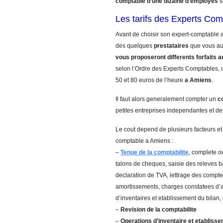
comptable d’une dizaine d’employes
s
Les tarifs des Experts Co
Avant de choisir son expert-comptable a
des quelques
prestataires
que vous a
vous proposeront differents forfaits a
selon l’Ordre des Experts Comptables, u
50 et 80 euros de l’heure
a Amiens
.
Il faut alors generalement compter un
c
petites entreprises independantes et de
Le cout depend de plusieurs facteurs et
comptable a Amiens :
–
Tenue de la comptabilite
, complete ou
talons de cheques, saisie des releves 
declaration de TVA, lettrage des comptes
amortissements, charges constatees d’a
d’inventaires et etablissement du bilan,
–
Revision de la comptabilite
–
Operations d’inventaire et etablisse