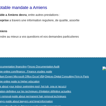
mptable mandate a Amiens
able a Amiens devra
, entre autres prestations :
reprise
a travers une information reguliere, de qualite, assortie
Amiens
ndre au mieux a vos questions et vos demandes particulieres
cumentation financière
Finceo Documentation Audit
ege-online.com/finance : Finance studies guide
tant Expert Microsoft Office Excel VBA
Digiceo Digital Consulting Firm in Paris
ge-online guide to higher education
e about your indoor swimming pool, hot tub, spa or jacuzzi
tion-definitive sur les techniques d'épilation définitive actuelles
r-removal-guide about permanent hair removal techniques
eys-guide about lawyers and legal information