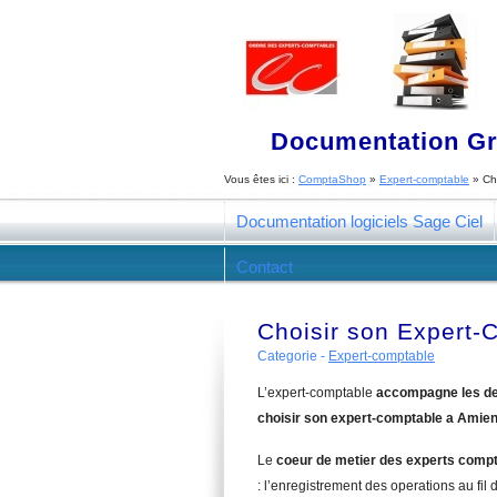
Documentation Gra
Vous êtes ici :
ComptaShop
»
Expert-comptable
»
Ch
Documentation logiciels Sage Ciel
Contact
Choisir son Expert-
Categorie -
Expert-comptable
L’expert-comptable
accompagne les de
choisir son expert-comptable a Amie
Le
coeur de metier des experts comp
: l’enregistrement des operations au fil d