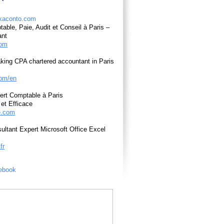
able, Paie, Audit et Conseil à Paris –
ant
com
king CPA chartered accountant in Paris
om/en
ert Comptable à Paris
et Efficace
e.com
ultant Expert Microsoft Office Excel
fr