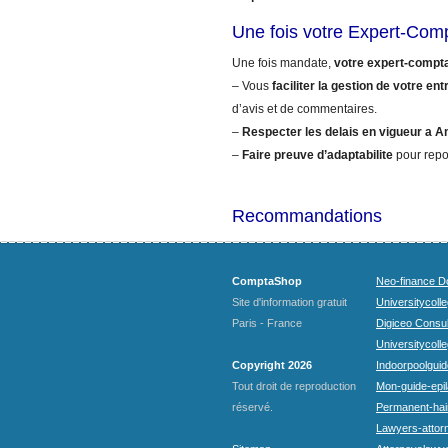
Une fois votre Expert-Co
Une fois mandate,
votre expert-compt
– Vous
faciliter la gestion de votre ent
d’avis et de commentaires.
–
Respecter les delais en vigueur a 
–
Faire preuve d’adaptabilite
pour repo
Recommandations
ComptaShop
Neo-finance Do
Site d'information gratuit
Universitycoll
Paris - France
Digiceo Consul
Universitycolle
Copyright 2026
Indoorpoolguid
Tout droit de reproduction
Mon-guide-epila
réservé.
Permanent-hai
Lawyers-attorn