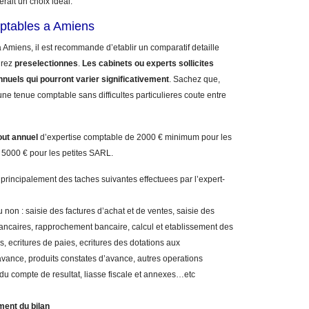
erait un choix ideal.
mptables a Amiens
 Amiens, il est recommande d’etablir un comparatif detaille
urez
preselectionnes
.
Les cabinets ou experts sollicites
nnuels qui pourront varier significativement
. Sachez que,
ne tenue comptable sans difficultes particulieres coute entre
out annuel
d’expertise comptable de 2000 € minimum pour les
 5000 € pour les petites SARL.
 principalement des taches suivantes effectuees par l’expert-
 non : saisie des factures d’achat et de ventes, saisie des
bancaires, rapprochement bancaire, calcul et etablissement des
, ecritures de paies, ecritures des dotations aux
vance, produits constates d’avance, autres operations
 du compte de resultat, liasse fiscale et annexes…etc
ment du bilan