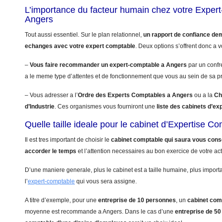
L’importance du facteur humain chez votre Exper
Angers
Tout aussi essentiel. Sur le plan relationnel,
un rapport de confiance de
echanges avec votre expert comptable
. Deux options s’offrent donc a v
–
Vous faire recommander un expert-comptable a Angers
par un confr
a le meme type d’attentes et de fonctionnement que vous au sein de sa pr
– Vous adresser a l’
Ordre des Experts Comptables a Angers
ou a la
Ch
d’Industrie
. Ces organismes vous fourniront une
liste des cabinets d’e
Quelle taille ideale pour le cabinet d’Expertise C
Il est tres important de choisir le
cabinet comptable qui saura vous conse
accorder le temps
et l’attention necessaires au bon exercice de votre acti
D’une maniere generale, plus le cabinet est a taille humaine, plus import
l’
expert-comptable
qui vous sera assigne.
A titre d’exemple, pour une
entreprise de 10 personnes
, un
cabinet com
moyenne est recommande a Angers. Dans le cas d’une
entreprise de 5