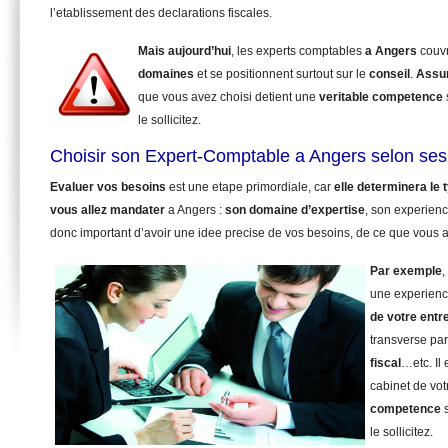
l’etablissement des declarations fiscales.
Mais aujourd’hui
, les experts comptables
a Angers
couv
domaines
et se positionnent surtout sur le
conseil
.
Assu
que vous avez choisi detient une
veritable competence
le sollicitez.
Choisir son Expert-Comptable a Angers selon ses
Evaluer vos besoins
est une etape primordiale, car
elle determinera le
vous allez mandater
a Angers :
son domaine d’expertise
, son experienc
donc important d’avoir une idee precise de vos besoins, de ce que vous a
Par exemple
,
une experienc
de votre entr
transverse pa
fiscal
…etc. Il
cabinet de vot
competence
s
le sollicitez.