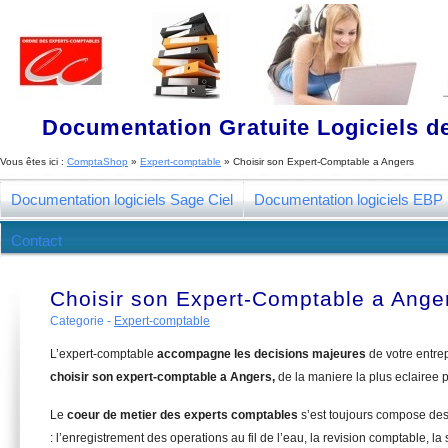
Documentation Gratuite Logiciels de
Vous êtes ici :
ComptaShop
»
Expert-comptable
»
Choisir son Expert-Comptable a Angers
Documentation logiciels Sage Ciel
Documentation logiciels EBP
Contact
Choisir son Expert-Comptable a Ange
Categorie -
Expert-comptable
L’expert-comptable
accompagne les decisions majeures
de votre entre
choisir son expert-comptable a Angers,
de la maniere la plus eclairee 
Le
coeur de metier des experts comptables
s’est toujours compose de
: l’enregistrement des operations au fil de l’eau, la revision comptable, la 