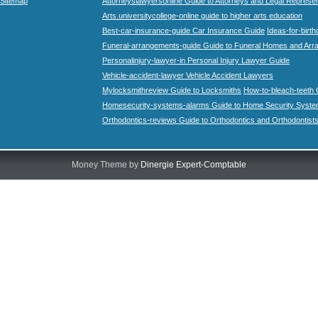
Sitemap
Attorneyslawyersonline Guide to Attorneys and Legal Represe
Arts.universitycollege-online guide to higher arts education
Best-car-insurance-guide Car Insurance Guide
Ideas-for-birth
Funeral-arrangements-guide Guide to Funeral Homes and Ar
Personalinjury-lawyer-in Personal Injury Lawyer Guide
Vehicle-accident-lawyer Vehicle Accident Lawyers
Mylocksmithreview Guide to Locksmiths
How-to-bleach-teeth 
Homesecurity-systems-alarms Guide to Home Security Syste
Orthodontics-reviews Guide to Orthodontics and Orthodontist
Money Theme by
Dinergie Expert-Comptable