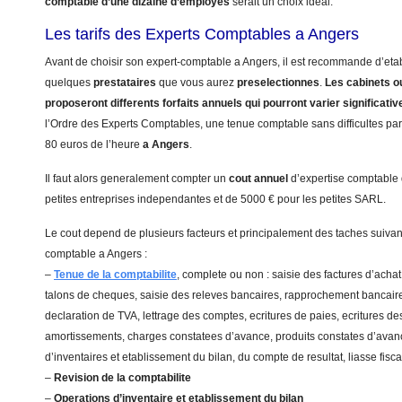
comptable d’une dizaine d’employes
serait un choix ideal.
Les tarifs des Experts Comptables a Angers
Avant de choisir son expert-comptable a Angers, il est recommande d’etabl
quelques
prestataires
que vous aurez
preselectionnes
.
Les cabinets ou
proposeront differents forfaits annuels qui pourront varier significati
l’Ordre des Experts Comptables, une tenue comptable sans difficultes part
80 euros de l’heure
a Angers
.
Il faut alors generalement compter un
cout annuel
d’expertise comptable
petites entreprises independantes et de 5000 € pour les petites SARL.
Le cout depend de plusieurs facteurs et principalement des taches suivant
comptable a Angers :
–
Tenue de la comptabilite
, complete ou non : saisie des factures d’achat
talons de cheques, saisie des releves bancaires, rapprochement bancaire
declaration de TVA, lettrage des comptes, ecritures de paies, ecritures de
amortissements, charges constatees d’avance, produits constates d’avanc
d’inventaires et etablissement du bilan, du compte de resultat, liasse fis
–
Revision de la comptabilite
–
Operations d’inventaire et etablissement du bilan