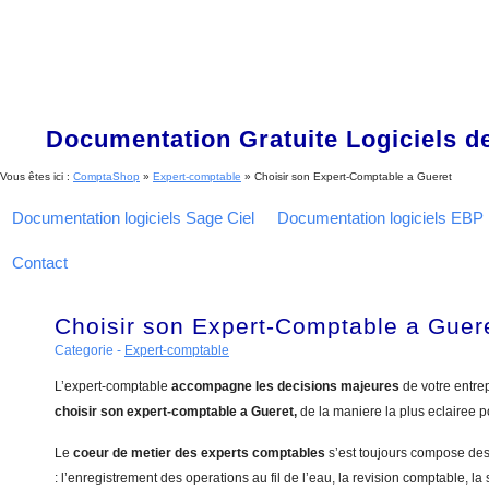
Documentation Gratuite Logiciels de
Vous êtes ici :
ComptaShop
»
Expert-comptable
»
Choisir son Expert-Comptable a Gueret
Documentation logiciels Sage Ciel
Documentation logiciels EBP
Contact
Choisir son Expert-Comptable a Guer
Categorie -
Expert-comptable
L’expert-comptable
accompagne les decisions majeures
de votre entre
choisir son expert-comptable a Gueret,
de la maniere la plus eclairee 
Le
coeur de metier des experts comptables
s’est toujours compose de
: l’enregistrement des operations au fil de l’eau, la revision comptable, la 