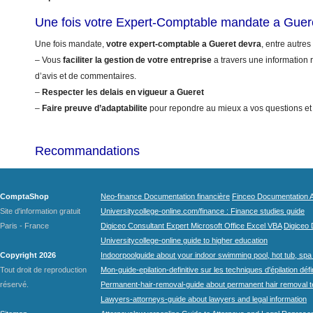
Une fois votre Expert-Comptable mandate a Guer
Une fois mandate,
votre expert-comptable a Gueret devra
, entre autres
– Vous
faciliter la gestion de votre entreprise
a travers une information r
d’avis et de commentaires.
–
Respecter les delais en vigueur a Gueret
–
Faire preuve d’adaptabilite
pour repondre au mieux a vos questions et
Recommandations
ComptaShop
Neo-finance Documentation financière
Finceo Documentation A
Site d'information gratuit
Universitycollege-online.com/finance : Finance studies guide
Paris - France
Digiceo Consultant Expert Microsoft Office Excel VBA
Digiceo D
Universitycollege-online guide to higher education
Copyright 2026
Indoorpoolguide about your indoor swimming pool, hot tub, spa 
Tout droit de reproduction
Mon-guide-epilation-definitive sur les techniques d'épilation défi
réservé.
Permanent-hair-removal-guide about permanent hair removal 
Lawyers-attorneys-guide about lawyers and legal information