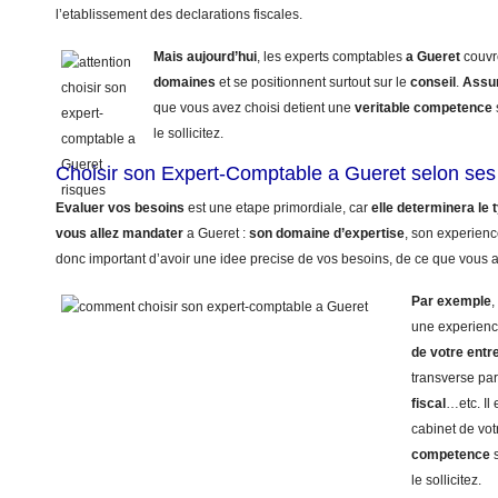
l’etablissement des declarations fiscales.
Mais aujourd’hui
, les experts comptables
a Gueret
couvr
domaines
et se positionnent surtout sur le
conseil
.
Assu
que vous avez choisi detient une
veritable competence
le sollicitez.
Choisir son Expert-Comptable a Gueret selon ses
Evaluer vos besoins
est une etape primordiale, car
elle determinera le
vous allez mandater
a Gueret :
son domaine d’expertise
, son experienc
donc important d’avoir une idee precise de vos besoins, de ce que vous a
Par exemple
,
une experienc
de votre entr
transverse pa
fiscal
…etc. Il
cabinet de vot
competence
s
le sollicitez.