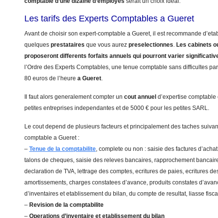
comptable d’une dizaine d’employes
serait un choix ideal.
Les tarifs des Experts Comptables a Gueret
Avant de choisir son expert-comptable a Gueret, il est recommande d’etabl
quelques
prestataires
que vous aurez
preselectionnes
.
Les cabinets ou
proposeront differents forfaits annuels qui pourront varier significati
l’Ordre des Experts Comptables, une tenue comptable sans difficultes part
80 euros de l’heure
a Gueret
.
Il faut alors generalement compter un
cout annuel
d’expertise comptable
petites entreprises independantes et de 5000 € pour les petites SARL.
Le cout depend de plusieurs facteurs et principalement des taches suivant
comptable a Gueret :
–
Tenue de la comptabilite
, complete ou non : saisie des factures d’achat
talons de cheques, saisie des releves bancaires, rapprochement bancaire
declaration de TVA, lettrage des comptes, ecritures de paies, ecritures de
amortissements, charges constatees d’avance, produits constates d’avanc
d’inventaires et etablissement du bilan, du compte de resultat, liasse fis
–
Revision de la comptabilite
–
Operations d’inventaire et etablissement du bilan