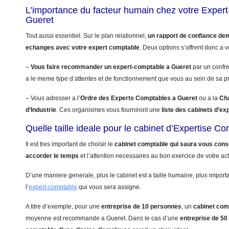
L’importance du facteur humain chez votre Exper
Gueret
Tout aussi essentiel. Sur le plan relationnel,
un rapport de confiance de
echanges avec votre expert comptable
. Deux options s’offrent donc a v
–
Vous faire recommander un expert-comptable a Gueret
par un confr
a le meme type d’attentes et de fonctionnement que vous au sein de sa pr
– Vous adresser a l’
Ordre des Experts Comptables a Gueret
ou a la
Ch
d’Industrie
. Ces organismes vous fourniront une
liste des cabinets d’e
Quelle taille ideale pour le cabinet d’Expertise C
Il est tres important de choisir le
cabinet comptable qui saura vous conse
accorder le temps
et l’attention necessaires au bon exercice de votre acti
D’une maniere generale, plus le cabinet est a taille humaine, plus import
l’
expert-comptable
qui vous sera assigne.
A titre d’exemple, pour une
entreprise de 10 personnes
, un
cabinet com
moyenne est recommande a Gueret. Dans le cas d’une
entreprise de 5