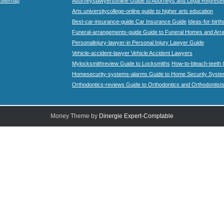
Sitemap
Attorneyslawyersonline Guide to Attorneys and Legal Represe
Arts.universitycollege-online guide to higher arts education
Best-car-insurance-guide Car Insurance Guide
Ideas-for-birth
Funeral-arrangements-guide Guide to Funeral Homes and Ar
Personalinjury-lawyer-in Personal Injury Lawyer Guide
Vehicle-accident-lawyer Vehicle Accident Lawyers
Mylocksmithreview Guide to Locksmiths
How-to-bleach-teeth 
Homesecurity-systems-alarms Guide to Home Security Syste
Orthodontics-reviews Guide to Orthodontics and Orthodontist
Money Theme by
Dinergie Expert-Comptable