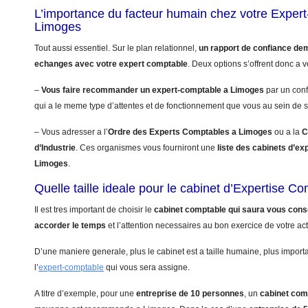
L’importance du facteur humain chez votre Exper
Limoges
Tout aussi essentiel. Sur le plan relationnel,
un rapport de confiance de
echanges avec votre expert comptable
. Deux options s’offrent donc a v
–
Vous faire recommander un expert-comptable a Limoges
par un con
qui a le meme type d’attentes et de fonctionnement que vous au sein de s
– Vous adresser a l’
Ordre des Experts Comptables a Limoges
ou a la
C
d’Industrie
. Ces organismes vous fourniront une
liste des cabinets d’ex
Limoges
.
Quelle taille ideale pour le cabinet d’Expertise 
Il est tres important de choisir le
cabinet comptable qui saura vous conse
accorder le temps
et l’attention necessaires au bon exercice de votre acti
D’une maniere generale, plus le cabinet est a taille humaine, plus import
l’
expert-comptable
qui vous sera assigne.
A titre d’exemple, pour une
entreprise de 10 personnes
, un
cabinet com