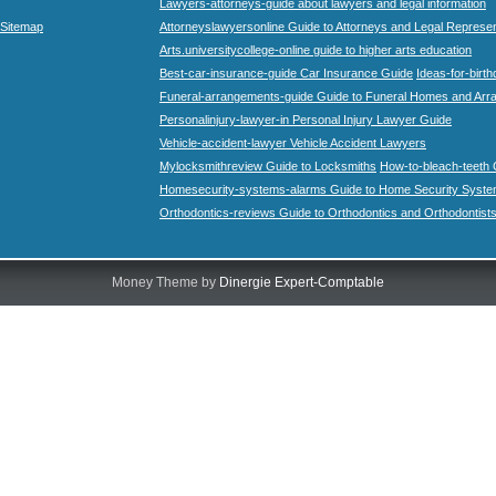
Lawyers-attorneys-guide about lawyers and legal information
Sitemap
Attorneyslawyersonline Guide to Attorneys and Legal Represe
Arts.universitycollege-online guide to higher arts education
Best-car-insurance-guide Car Insurance Guide
Ideas-for-birth
Funeral-arrangements-guide Guide to Funeral Homes and Ar
Personalinjury-lawyer-in Personal Injury Lawyer Guide
Vehicle-accident-lawyer Vehicle Accident Lawyers
Mylocksmithreview Guide to Locksmiths
How-to-bleach-teeth 
Homesecurity-systems-alarms Guide to Home Security Syste
Orthodontics-reviews Guide to Orthodontics and Orthodontist
Money Theme by
Dinergie Expert-Comptable