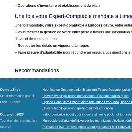
–
Operations d’inventaire et etablissement du bilan
Une fois votre Expert-Comptable mandate a Lim
Une fois mandate,
votre expert-comptable a Limoges devra
, entre autr
– Vous
faciliter la gestion de votre entreprise
a travers une information r
d’avis et de commentaires.
–
Respecter les delais en vigueur a Limoges
–
Faire preuve d’adaptabilite
pour repondre au mieux a vos questions et
Recommandations
ComptaShop
Neo-finance Documentation financière
Finceo Documentation A
Site d'information gratuit
Universitycollege-online.com/finance : Finance studies guide
Paris - France
Digiceo Consultant Expert Microsoft Office Excel VBA
Digiceo D
Universitycollege-online guide to higher education
Copyright 2026
Indoorpoolguide about your indoor swimming pool, hot tub, spa 
Tout droit de reproduction
Mon-guide-epilation-definitive sur les techniques d'épilation défi
réservé.
Permanent-hair-removal-guide about permanent hair removal 