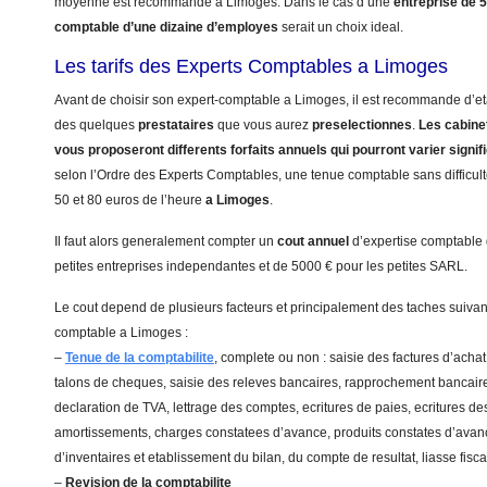
moyenne est recommande a Limoges. Dans le cas d’une
entreprise de 
comptable d’une dizaine d’employes
serait un choix ideal.
Les tarifs des Experts Comptables a Limoges
Avant de choisir son expert-comptable a Limoges, il est recommande d’eta
des quelques
prestataires
que vous aurez
preselectionnes
.
Les cabinet
vous proposeront differents forfaits annuels qui pourront varier signi
selon l’Ordre des Experts Comptables, une tenue comptable sans difficulte
50 et 80 euros de l’heure
a Limoges
.
Il faut alors generalement compter un
cout annuel
d’expertise comptable
petites entreprises independantes et de 5000 € pour les petites SARL.
Le cout depend de plusieurs facteurs et principalement des taches suivant
comptable a Limoges :
–
Tenue de la comptabilite
, complete ou non : saisie des factures d’achat
talons de cheques, saisie des releves bancaires, rapprochement bancaire
declaration de TVA, lettrage des comptes, ecritures de paies, ecritures de
amortissements, charges constatees d’avance, produits constates d’avanc
d’inventaires et etablissement du bilan, du compte de resultat, liasse fis
–
Revision de la comptabilite