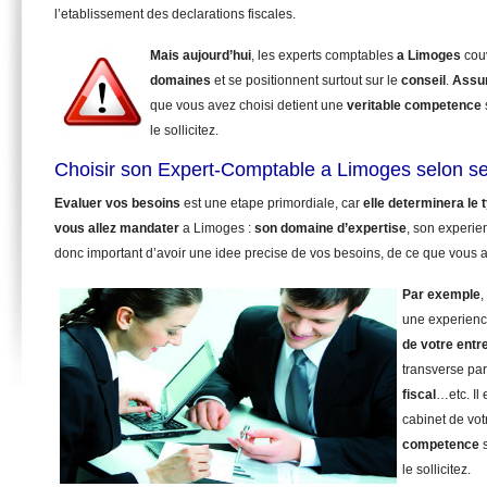
l’etablissement des declarations fiscales.
Mais aujourd’hui
, les experts comptables
a Limoges
cou
domaines
et se positionnent surtout sur le
conseil
.
Assu
que vous avez choisi detient une
veritable competence
le sollicitez.
Choisir son Expert-Comptable a Limoges selon s
Evaluer vos besoins
est une etape primordiale, car
elle determinera le
vous allez mandater
a Limoges :
son domaine d’expertise
, son experie
donc important d’avoir une idee precise de vos besoins, de ce que vous a
Par exemple
,
une experienc
de votre entr
transverse pa
fiscal
…etc. Il
cabinet de vot
competence
s
le sollicitez.