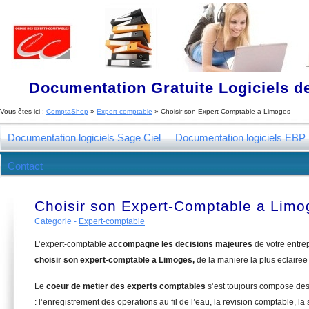
Documentation Gratuite Logiciels de
Vous êtes ici :
ComptaShop
»
Expert-comptable
»
Choisir son Expert-Comptable a Limoges
Documentation logiciels Sage Ciel
Documentation logiciels EBP
Contact
Choisir son Expert-Comptable a Limo
Categorie -
Expert-comptable
L’expert-comptable
accompagne les decisions majeures
de votre entre
choisir son expert-comptable a Limoges,
de la maniere la plus eclairee
Le
coeur de metier des experts comptables
s’est toujours compose de
: l’enregistrement des operations au fil de l’eau, la revision comptable, la 