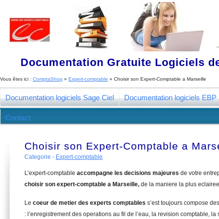
Documentation Gratuite Logiciels de
Vous êtes ici :
ComptaShop
»
Expert-comptable
»
Choisir son Expert-Comptable a Marseille
Documentation logiciels Sage Ciel
Documentation logiciels EBP
Contact
Choisir son Expert-Comptable a Marse
Categorie -
Expert-comptable
L’expert-comptable
accompagne les decisions majeures
de votre entre
choisir son expert-comptable a Marseille,
de la maniere la plus eclaire
Le
coeur de metier des experts comptables
s’est toujours compose de
: l’enregistrement des operations au fil de l’eau, la revision comptable, la 