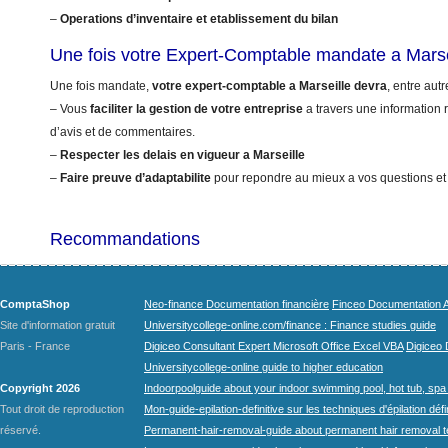
–
Operations d’inventaire et etablissement du bilan
Une fois votre Expert-Comptable mandate a Marse
Une fois mandate,
votre expert-comptable a Marseille devra
, entre autr
– Vous
faciliter la gestion de votre entreprise
a travers une information r
d’avis et de commentaires.
–
Respecter les delais en vigueur a Marseille
–
Faire preuve d’adaptabilite
pour repondre au mieux a vos questions et
Recommandations
ComptaShop
Neo-finance Documentation financière
Finceo Documentation A
Site d'information gratuit
Universitycollege-online.com/finance : Finance studies guide
Paris - France
Digiceo Consultant Expert Microsoft Office Excel VBA
Digiceo D
Universitycollege-online guide to higher education
Copyright 2026
Indoorpoolguide about your indoor swimming pool, hot tub, spa 
Tout droit de reproduction
Mon-guide-epilation-definitive sur les techniques d'épilation défi
réservé.
Permanent-hair-removal-guide about permanent hair removal 