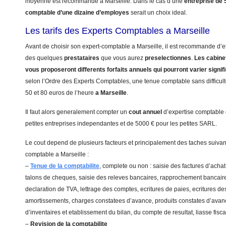
moyenne est recommande a Marseille. Dans le cas d’une
entreprise de
comptable d’une dizaine d’employes
serait un choix ideal.
Les tarifs des Experts Comptables a Marseille
Avant de choisir son expert-comptable a Marseille, il est recommande d’et
des quelques
prestataires
que vous aurez
preselectionnes
.
Les cabinet
vous proposeront differents forfaits annuels qui pourront varier signi
selon l’Ordre des Experts Comptables, une tenue comptable sans difficulte
50 et 80 euros de l’heure
a Marseille
.
Il faut alors generalement compter un
cout annuel
d’expertise comptable
petites entreprises independantes et de 5000 € pour les petites SARL.
Le cout depend de plusieurs facteurs et principalement des taches suivant
comptable a Marseille :
–
Tenue de la comptabilite
, complete ou non : saisie des factures d’achat
talons de cheques, saisie des releves bancaires, rapprochement bancaire
declaration de TVA, lettrage des comptes, ecritures de paies, ecritures de
amortissements, charges constatees d’avance, produits constates d’avanc
d’inventaires et etablissement du bilan, du compte de resultat, liasse fis
–
Revision de la comptabilite