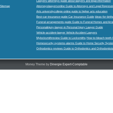
Lawyers-attorneys-guide about lawyers and legal information
Sitemap
Attorneyslawyersonline Guide to Attorneys and Legal Represe
Arts.universitycollege-online guide to higher arts education
Best-car-insurance-guide Car Insurance Guide
Ideas-for-birth
Funeral-arrangements-guide Guide to Funeral Homes and Ar
Personalinjury-lawyer-in Personal Injury Lawyer Guide
Vehicle-accident-lawyer Vehicle Accident Lawyers
Mylocksmithreview Guide to Locksmiths
How-to-bleach-teeth 
Homesecurity-systems-alarms Guide to Home Security Syste
Orthodontics-reviews Guide to Orthodontics and Orthodontist
Money Theme by
Dinergie Expert-Comptable