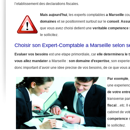
l’etablissement des declarations fiscales.
Mais aujourd’hui
, les experts comptables
a Marseille
cou
domaines
et se positionnent surtout sur le
conseil
.
Assu
que vous avez choisi detient une
veritable competence
le sollicitez.
Choisir son Expert-Comptable a Marseille selon s
Evaluer vos besoins
est une etape primordiale, car
elle determinera le
vous allez mandater
a Marseille :
son domaine d’expertise
, son experie
donc important d’avoir une idee precise de vos besoins, de ce que vous a
Par exemple
,
une experienc
de votre entr
transverse pa
fiscal
…etc. Il
cabinet de vot
competence
s
le sollicitez.