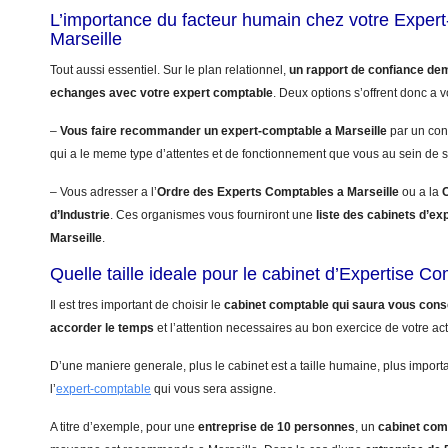
L’importance du facteur humain chez votre Exper
Marseille
Tout aussi essentiel. Sur le plan relationnel,
un rapport de confiance de
echanges avec votre expert comptable
. Deux options s’offrent donc a v
–
Vous faire recommander un expert-comptable a Marseille
par un con
qui a le meme type d’attentes et de fonctionnement que vous au sein de s
– Vous adresser a l’
Ordre des Experts Comptables a Marseille
ou a la
d’Industrie
. Ces organismes vous fourniront une
liste des cabinets d’ex
Marseille
.
Quelle taille ideale pour le cabinet d’Expertise C
Il est tres important de choisir le
cabinet comptable qui saura vous conse
accorder le temps
et l’attention necessaires au bon exercice de votre acti
D’une maniere generale, plus le cabinet est a taille humaine, plus import
l’
expert-comptable
qui vous sera assigne.
A titre d’exemple, pour une
entreprise de 10 personnes
, un
cabinet com