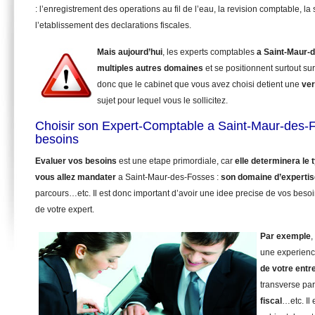
: l’enregistrement des operations au fil de l’eau, la revision comptable, la 
l’etablissement des declarations fiscales.
Mais aujourd’hui
, les experts comptables
a Saint-Maur-
multiples autres domaines
et se positionnent surtout su
donc que le cabinet que vous avez choisi detient une
ver
sujet pour lequel vous le sollicitez.
Choisir son Expert-Comptable a Saint-Maur-des-
besoins
Evaluer vos besoins
est une etape primordiale, car
elle determinera le
vous allez mandater
a Saint-Maur-des-Fosses :
son domaine d’expertis
parcours…etc. Il est donc important d’avoir une idee precise de vos beso
de votre expert.
Par exemple
,
une experienc
de votre entr
transverse pa
fiscal
…etc. Il