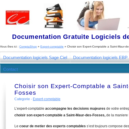
Documentation Gratuite Logiciels de
Vous êtes ici :
ComptaShop
»
Expert-comptable
»
Choisir son Expert-Comptable a Saint-Maur-d
Documentation logiciels Sage Ciel
Documentation logiciels EBP
Contact
Choisir son Expert-Comptable a Sain
Fosses
Categorie -
Expert-comptable
L’expert-comptable
accompagne les decisions majeures
de votre entre
choisir son expert-comptable a Saint-Maur-des-Fosses,
de la maniere 
Le
coeur de metier des experts comptables
s’est toujours compose de