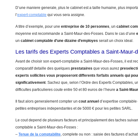
D’une maniere generale, plus le cabinet est a taille humaine, plus import
l’
expert-comptable
qui vous sera assigne.
A titre d’exemple, pour une
entreprise de 10 personnes
, un
cabinet com
moyenne est recommande a Saint-Maur-des-Fosses. Dans le cas d’une
un
cabinet comptable d’une dizaine d’employes
serait un choix ideal.
Les tarifs des Experts Comptables a Saint-Maur-
Avant de choisir son expert-comptable a Saint-Maur-des-Fosses, il est r
comparatif detaille des quelques
prestataires
que vous aurez
preselect
experts sollicites vous proposeront differents forfaits annuels qui pou
significativement
. Sachez que, selon l’Ordre des Experts Comptables, 
difficultes particulieres coute entre 50 et 80 euros de l’heure
a Saint-Mau
Il faut alors generalement compter un
cout annuel
d’expertise comptable
petites entreprises independantes et de 5000 € pour les petites SARL.
Le cout depend de plusieurs facteurs et principalement des taches suivant
comptable a Saint-Maur-des-Fosses :
–
Tenue de la comptabilite
, complete ou non : saisie des factures d’achat