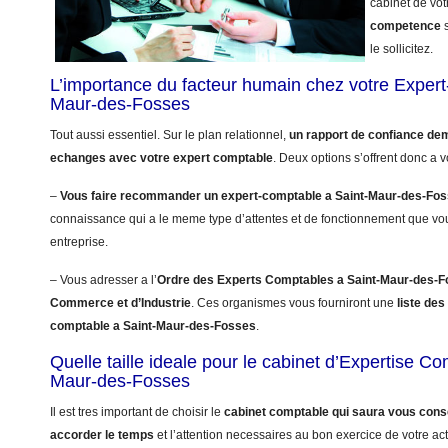
cabinet de vot
competence
s
le sollicitez.
L’importance du facteur humain chez votre Exper
Maur-des-Fosses
Tout aussi essentiel. Sur le plan relationnel,
un rapport de confiance de
echanges avec votre expert comptable
. Deux options s’offrent donc a v
–
Vous faire recommander un expert-comptable a Saint-Maur-des-Fo
connaissance qui a le meme type d’attentes et de fonctionnement que vo
entreprise.
– Vous adresser a l’
Ordre des Experts Comptables a Saint-Maur-des-
Commerce et d’Industrie
. Ces organismes vous fourniront une
liste des
comptable a Saint-Maur-des-Fosses
.
Quelle taille ideale pour le cabinet d’Expertise C
Maur-des-Fosses
Il est tres important de choisir le
cabinet comptable qui saura vous conse
accorder le temps
et l’attention necessaires au bon exercice de votre acti