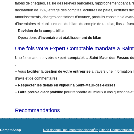
talons de cheques, saisie des releves bancaires, rapprochement bancaire
declaration de TVA, lettrage des comptes, ecritures de paies, ecritures de
amortissements, charges constatees d’avance, produits constates d’avanc
d’inventaires et etablissement du bilan, du compte de resultat, liasse fis
–
Revision de la comptabilite
–
Operations d’inventaire et etablissement du bilan
Une fois votre Expert-Comptable mandate a Sain
Une fois mandate,
votre expert-comptable a Saint-Maur-des-Fosses d
:
– Vous
faciliter la gestion de votre entreprise
a travers une information r
d’avis et de commentaires.
–
Respecter les delais en vigueur a Saint-Maur-des-Fosses
–
Faire preuve d’adaptabilite
pour repondre au mieux a vos questions et
Recommandations
ComptaShop
Neo-finance Documentation financière
Finceo Documentation A