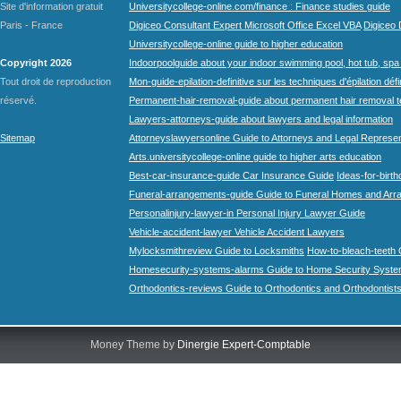
Site d'information gratuit
Universitycollege-online.com/finance : Finance studies guide
Paris - France
Digiceo Consultant Expert Microsoft Office Excel VBA
Digiceo D
Universitycollege-online guide to higher education
Copyright 2026
Indoorpoolguide about your indoor swimming pool, hot tub, spa 
Tout droit de reproduction
Mon-guide-epilation-definitive sur les techniques d'épilation défi
réservé.
Permanent-hair-removal-guide about permanent hair removal 
Lawyers-attorneys-guide about lawyers and legal information
Sitemap
Attorneyslawyersonline Guide to Attorneys and Legal Represe
Arts.universitycollege-online guide to higher arts education
Best-car-insurance-guide Car Insurance Guide
Ideas-for-birth
Funeral-arrangements-guide Guide to Funeral Homes and Ar
Personalinjury-lawyer-in Personal Injury Lawyer Guide
Vehicle-accident-lawyer Vehicle Accident Lawyers
Mylocksmithreview Guide to Locksmiths
How-to-bleach-teeth 
Homesecurity-systems-alarms Guide to Home Security Syste
Orthodontics-reviews Guide to Orthodontics and Orthodontist
Money Theme by
Dinergie Expert-Comptable