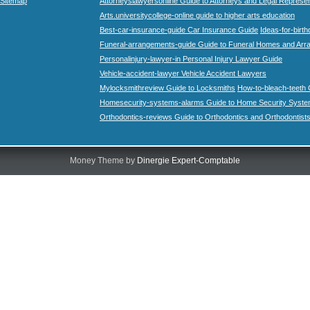
Sitemap
Attorneyslawyersonline Guide to Attorneys and Legal Represe
Arts.universitycollege-online guide to higher arts education
Best-car-insurance-guide Car Insurance Guide
Ideas-for-birth
Funeral-arrangements-guide Guide to Funeral Homes and Ar
Personalinjury-lawyer-in Personal Injury Lawyer Guide
Vehicle-accident-lawyer Vehicle Accident Lawyers
Mylocksmithreview Guide to Locksmiths
How-to-bleach-teeth 
Homesecurity-systems-alarms Guide to Home Security Syste
Orthodontics-reviews Guide to Orthodontics and Orthodontist
Money Theme by
Dinergie Expert-Comptable