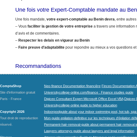
Une fois votre Expert-Comptable mandate au Ben
Une fois mandate,
votre expert-comptable au Benin devra
, entre autres
– Vous
faciliter la gestion de votre entreprise
a travers une information r
d’avis et de commentaires.
–
Respecter les delais en vigueur au Benin
–
Faire preuve d’adaptabilite
pour repondre au mieux a vos questions et
Recommandations
ComptaShop
Neo-finance Documentation financière
Finceo Documentation A
Site d'information gratuit
Universitycollege-online.com/finance : Finance studies guide
Paris - France
Digiceo Consultant Expert Microsoft Office Excel VBA
Digiceo D
Universitycollege-online guide to higher education
Copyright 2026
Indoorpoolguide about your indoor swimming pool, hot tub, spa 
Tout droit de reproduction
Mon-guide-epilation-definitive sur les techniques d'épilation défi
réservé.
Permanent-hair-removal-guide about permanent hair removal 
Lawyers-attorneys-guide about lawyers and legal information