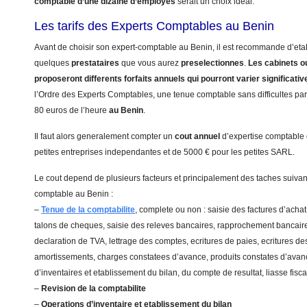
comptable d’une dizaine d’employes
serait un choix ideal.
Les tarifs des Experts Comptables au Benin
Avant de choisir son expert-comptable au Benin, il est recommande d’etabl
quelques
prestataires
que vous aurez
preselectionnes
.
Les cabinets ou
proposeront differents forfaits annuels qui pourront varier significati
l’Ordre des Experts Comptables, une tenue comptable sans difficultes part
80 euros de l’heure
au Benin
.
Il faut alors generalement compter un
cout annuel
d’expertise comptable
petites entreprises independantes et de 5000 € pour les petites SARL.
Le cout depend de plusieurs facteurs et principalement des taches suivant
comptable au Benin :
–
Tenue de la comptabilite
, complete ou non : saisie des factures d’achat
talons de cheques, saisie des releves bancaires, rapprochement bancaire
declaration de TVA, lettrage des comptes, ecritures de paies, ecritures de
amortissements, charges constatees d’avance, produits constates d’avanc
d’inventaires et etablissement du bilan, du compte de resultat, liasse fis
–
Revision de la comptabilite
–
Operations d’inventaire et etablissement du bilan