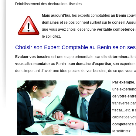
l’etablissement des declarations fiscales.
Mais aujourd’hui
, les experts comptables
au Benin
couvr
domaines
et se positionnent surtout sur le
conseil
.
Assu
que vous avez choisi detient une
veritable competence
le sollicitez.
Choisir son Expert-Comptable au Benin selon ses
Evaluer vos besoins
est une etape primordiale, car
elle determinera le
vous allez mandater
au Benin :
son domaine d’expertise
, son experienc
donc important d’avoir une idee precise de vos besoins, de ce que vous a
Par exemple
,
une experienc
de votre entr
transverse pa
fiscal
…etc. Il
cabinet de vot
competence
s
le sollicitez.