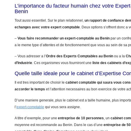
L’importance du facteur humain chez votre Exper
Benin
Tout aussi essentiel. Sur le plan relationnel,
un rapport de confiance de
echanges avec votre expert comptable
. Deux options s’offrent donc a v
–
Vous faire recommander un expert-comptable au Benin
par un confr
a le meme type d’attentes et de fonctionnement que vous au sein de sa pr
– Vous adresser a l’
Ordre des Experts Comptables au Benin
ou a la
Ch
d’Industrie
. Ces organismes vous fourniront une
liste des cabinets d’e
Quelle taille ideale pour le cabinet d’Expertise C
Il est tres important de choisir le
cabinet comptable qui saura vous conse
accorder le temps
et l’attention necessaires au bon exercice de votre acti
D’une maniere generale, plus le cabinet est a taille humaine, plus import
l’
expert-comptable
qui vous sera assigne.
A titre d’exemple, pour une
entreprise de 10 personnes
, un
cabinet com
moyenne est recommande au Benin. Dans le cas d’une
entreprise de 5