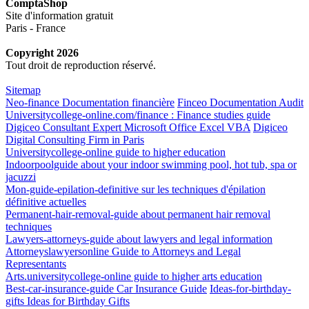
ComptaShop
Site d'information gratuit
Paris - France
Copyright 2026
Tout droit de reproduction réservé.
Sitemap
Neo-finance Documentation financière
Finceo Documentation Audit
Universitycollege-online.com/finance : Finance studies guide
Digiceo Consultant Expert Microsoft Office Excel VBA
Digiceo
Digital Consulting Firm in Paris
Universitycollege-online guide to higher education
Indoorpoolguide about your indoor swimming pool, hot tub, spa or
jacuzzi
Mon-guide-epilation-definitive sur les techniques d'épilation
définitive actuelles
Permanent-hair-removal-guide about permanent hair removal
techniques
Lawyers-attorneys-guide about lawyers and legal information
Attorneyslawyersonline Guide to Attorneys and Legal
Representants
Arts.universitycollege-online guide to higher arts education
Best-car-insurance-guide Car Insurance Guide
Ideas-for-birthday-
gifts Ideas for Birthday Gifts