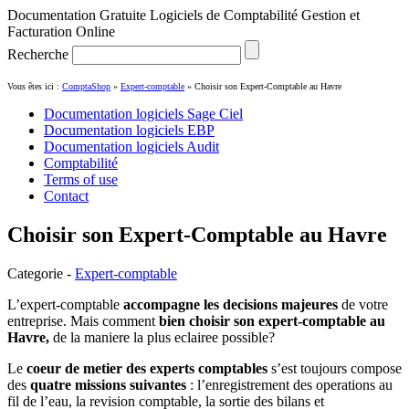
Documentation Gratuite Logiciels de Comptabilité Gestion et
Facturation Online
Recherche
Vous êtes ici :
ComptaShop
»
Expert-comptable
»
Choisir son Expert-Comptable au Havre
Documentation logiciels Sage Ciel
Documentation logiciels EBP
Documentation logiciels Audit
Comptabilité
Terms of use
Contact
Choisir son Expert-Comptable au Havre
Categorie -
Expert-comptable
L’expert-comptable
accompagne les decisions majeures
de votre
entreprise. Mais comment
bien
choisir son expert-comptable au
Havre,
de la maniere la plus eclairee possible?
Le
coeur de metier des experts comptables
s’est toujours compose
des
quatre missions suivantes
: l’enregistrement des operations au
fil de l’eau, la revision comptable, la sortie des bilans et