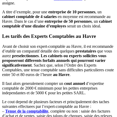
assigne.
A titre d’exemple, pour une
entreprise de 10 personnes
, un
cabinet comptable de 4 salaries
en moyenne est recommande au
Havre. Dans le cas d’une
entreprise de 50 personnes
, un
cabinet
comptable d’une dizaine d’employes
serait un choix ideal.
Les tarifs des Experts Comptables au Havre
Avant de choisir son expert-comptable au Havre, il est recommande
d’etablir un comparatif detaille des quelques
prestataires
que vous
aurez
preselectionnes
.
Les cabinets ou experts sollicites vous
proposeront differents forfaits annuels qui pourront varier
significativement
. Sachez que, selon l’Ordre des Experts
Comptables, une tenue comptable sans difficultes particulieres coute
entre 50 et 80 euros de l’heure
au Havre
.
Il faut alors generalement compter un
cout annuel
d’expertise
comptable de 2000 € minimum pour les petites entreprises
independantes et de 5000 € pour les petites SARL.
Le cout depend de plusieurs facteurs et principalement des taches
suivantes effectuees par l’expert-comptable au Havre :
–
Tenue de la comptabilite
, complete ou non : saisie des factures
d’achat et de ventes, saisie des talons de cheques, saisie des releves