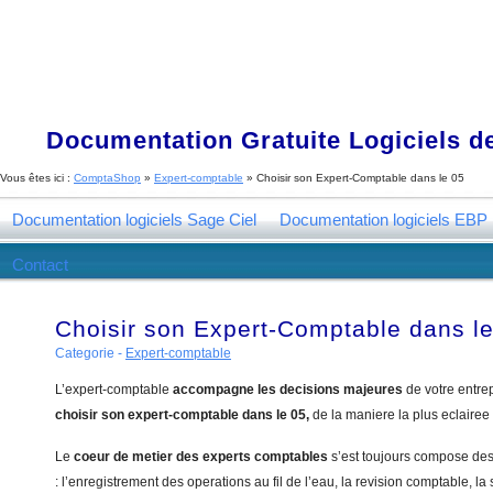
Documentation Gratuite Logiciels de
Vous êtes ici :
ComptaShop
»
Expert-comptable
»
Choisir son Expert-Comptable dans le 05
Documentation logiciels Sage Ciel
Documentation logiciels EBP
Contact
Choisir son Expert-Comptable dans l
Categorie -
Expert-comptable
L’expert-comptable
accompagne les decisions majeures
de votre entre
choisir son expert-comptable dans le 05,
de la maniere la plus eclairee
Le
coeur de metier des experts comptables
s’est toujours compose de
: l’enregistrement des operations au fil de l’eau, la revision comptable, la 