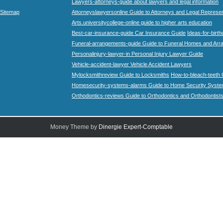
Lawyers-attorneys-guide about lawyers and legal information
Sitemap
Attorneyslawyersonline Guide to Attorneys and Legal Represe
Arts.universitycollege-online guide to higher arts education
Best-car-insurance-guide Car Insurance Guide
Ideas-for-birth
Funeral-arrangements-guide Guide to Funeral Homes and Ar
Personalinjury-lawyer-in Personal Injury Lawyer Guide
Vehicle-accident-lawyer Vehicle Accident Lawyers
Mylocksmithreview Guide to Locksmiths
How-to-bleach-teeth 
Homesecurity-systems-alarms Guide to Home Security Syste
Orthodontics-reviews Guide to Orthodontics and Orthodontist
Money Theme by
Dinergie Expert-Comptable