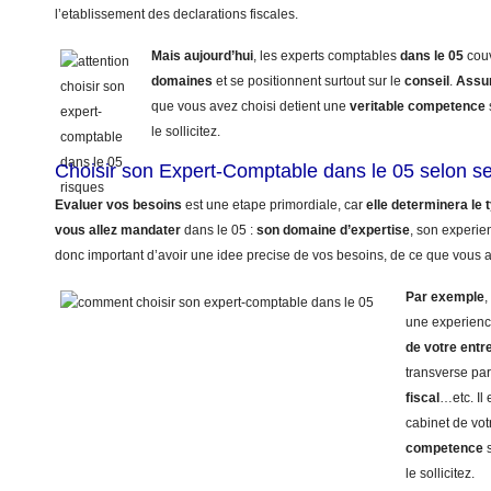
l’etablissement des declarations fiscales.
Mais aujourd’hui
, les experts comptables
dans le 05
cou
domaines
et se positionnent surtout sur le
conseil
.
Assu
que vous avez choisi detient une
veritable competence
le sollicitez.
Choisir son Expert-Comptable dans le 05 selon s
Evaluer vos besoins
est une etape primordiale, car
elle determinera le
vous allez mandater
dans le 05 :
son domaine d’expertise
, son experie
donc important d’avoir une idee precise de vos besoins, de ce que vous a
Par exemple
,
une experienc
de votre entr
transverse pa
fiscal
…etc. Il
cabinet de vot
competence
s
le sollicitez.