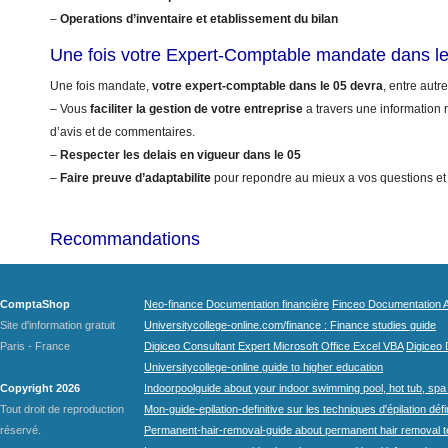
–
Operations d’inventaire et etablissement du bilan
Une fois votre Expert-Comptable mandate dans l
Une fois mandate,
votre expert-comptable dans le 05 devra
, entre autre
– Vous
faciliter la gestion de votre entreprise
a travers une information r
d’avis et de commentaires.
–
Respecter les delais en vigueur dans le 05
–
Faire preuve d’adaptabilite
pour repondre au mieux a vos questions et
Recommandations
ComptaShop
Neo-finance Documentation financière
Finceo Documentation A
Site d'information gratuit
Universitycollege-online.com/finance : Finance studies guide
Paris - France
Digiceo Consultant Expert Microsoft Office Excel VBA
Digiceo D
Universitycollege-online guide to higher education
Copyright 2026
Indoorpoolguide about your indoor swimming pool, hot tub, spa 
Tout droit de reproduction
Mon-guide-epilation-definitive sur les techniques d'épilation défi
réservé.
Permanent-hair-removal-guide about permanent hair removal 