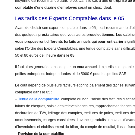
moyenne est recommande dans le 05. Dans le cas d’une
entreprise de 
comptable d’une dizaine d’employes
serait un choix ideal.
Les tarifs des Experts Comptables dans le 05
Avant de choisir son expert-comptable dans le 05, il est recommande d’eta
des quelques
prestataires
que vous aurez
preselectionnes
.
Les cabinet
vous proposeront differents forfaits annuels qui pourront varier signi
selon l’Ordre des Experts Comptables, une tenue comptable sans difficulte
50 et 80 euros de l’heure
dans le 05
.
Il faut alors generalement compter un
cout annuel
d’expertise comptable
petites entreprises independantes et de 5000 € pour les petites SARL.
Le cout depend de plusieurs facteurs et principalement des taches suivant
comptable dans le 05 :
–
Tenue de la comptabilite
, complete ou non : saisie des factures d’achat
talons de cheques, saisie des releves bancaires, rapprochement bancaire
declaration de TVA, lettrage des comptes, ecritures de paies, ecritures de
amortissements, charges constatees d’avance, produits constates d’avanc
d’inventaires et etablissement du bilan, du compte de resultat, liasse fis
–
Revision de la comptabilite