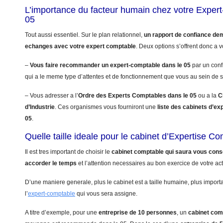
L’importance du facteur humain chez votre Exper
05
Tout aussi essentiel. Sur le plan relationnel,
un rapport de confiance de
echanges avec votre expert comptable
. Deux options s’offrent donc a v
–
Vous faire recommander un expert-comptable dans le 05
par un conf
qui a le meme type d’attentes et de fonctionnement que vous au sein de s
– Vous adresser a l’
Ordre des Experts Comptables dans le 05
ou a la
C
d’Industrie
. Ces organismes vous fourniront une
liste des cabinets d’ex
05
.
Quelle taille ideale pour le cabinet d’Expertise C
Il est tres important de choisir le
cabinet comptable qui saura vous conse
accorder le temps
et l’attention necessaires au bon exercice de votre acti
D’une maniere generale, plus le cabinet est a taille humaine, plus import
l’
expert-comptable
qui vous sera assigne.
A titre d’exemple, pour une
entreprise de 10 personnes
, un
cabinet com