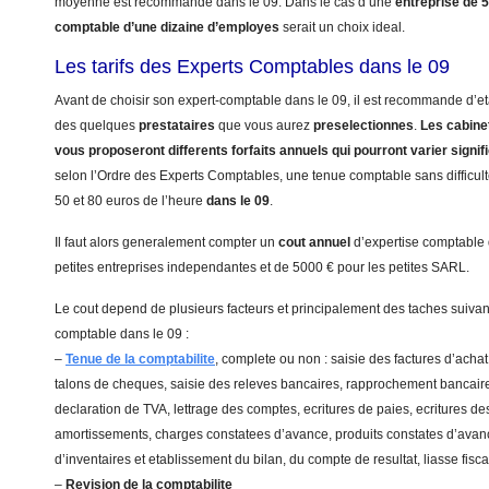
moyenne est recommande dans le 09. Dans le cas d’une
entreprise de 
comptable d’une dizaine d’employes
serait un choix ideal.
Les tarifs des Experts Comptables dans le 09
Avant de choisir son expert-comptable dans le 09, il est recommande d’eta
des quelques
prestataires
que vous aurez
preselectionnes
.
Les cabinet
vous proposeront differents forfaits annuels qui pourront varier signi
selon l’Ordre des Experts Comptables, une tenue comptable sans difficulte
50 et 80 euros de l’heure
dans le 09
.
Il faut alors generalement compter un
cout annuel
d’expertise comptable
petites entreprises independantes et de 5000 € pour les petites SARL.
Le cout depend de plusieurs facteurs et principalement des taches suivant
comptable dans le 09 :
–
Tenue de la comptabilite
, complete ou non : saisie des factures d’achat
talons de cheques, saisie des releves bancaires, rapprochement bancaire
declaration de TVA, lettrage des comptes, ecritures de paies, ecritures de
amortissements, charges constatees d’avance, produits constates d’avanc
d’inventaires et etablissement du bilan, du compte de resultat, liasse fis
–
Revision de la comptabilite