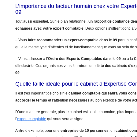
L’importance du facteur humain chez votre Exper
09
Tout aussi essentiel. Sur le plan relationnel,
un rapport de confiance de
echanges avec votre expert comptable
. Deux options s’offrent donc a v
–
Vous faire recommander un expert-comptable dans le 09
par un conf
qui a le meme type d’attentes et de fonctionnement que vous au sein de s
– Vous adresser a l’
Ordre des Experts Comptables dans le 09
ou a la
C
d’Industrie
. Ces organismes vous fourniront une
liste des cabinets d’ex
09
.
Quelle taille ideale pour le cabinet d’Expertise C
Il est tres important de choisir le
cabinet comptable qui saura vous conse
accorder le temps
et l’attention necessaires au bon exercice de votre acti
D’une maniere generale, plus le cabinet est a taille humaine, plus import
l’
expert-comptable
qui vous sera assigne.
A titre d’exemple, pour une
entreprise de 10 personnes
, un
cabinet com