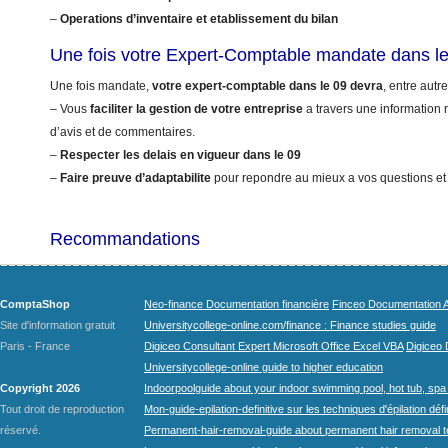
–
Operations d’inventaire et etablissement du bilan
Une fois votre Expert-Comptable mandate dans l
Une fois mandate,
votre expert-comptable dans le 09 devra
, entre autre
– Vous
faciliter la gestion de votre entreprise
a travers une information r
d’avis et de commentaires.
–
Respecter les delais en vigueur dans le 09
–
Faire preuve d’adaptabilite
pour repondre au mieux a vos questions et
Recommandations
ComptaShop
Neo-finance Documentation financière
Finceo Documentation A
Site d'information gratuit
Universitycollege-online.com/finance : Finance studies guide
Paris - France
Digiceo Consultant Expert Microsoft Office Excel VBA
Digiceo D
Universitycollege-online guide to higher education
Copyright 2026
Indoorpoolguide about your indoor swimming pool, hot tub, spa 
Tout droit de reproduction
Mon-guide-epilation-definitive sur les techniques d'épilation défi
réservé.
Permanent-hair-removal-guide about permanent hair removal 