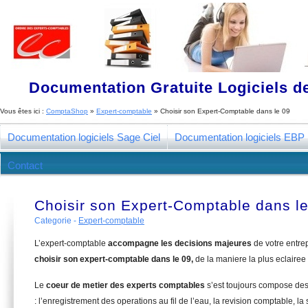
Documentation Gratuite Logiciels de
Vous êtes ici :
ComptaShop
»
Expert-comptable
»
Choisir son Expert-Comptable dans le 09
Documentation logiciels Sage Ciel
Documentation logiciels EBP
Contact
Choisir son Expert-Comptable dans l
Categorie -
Expert-comptable
L’expert-comptable
accompagne les decisions majeures
de votre entre
choisir son expert-comptable dans le 09,
de la maniere la plus eclairee
Le
coeur de metier des experts comptables
s’est toujours compose de
: l’enregistrement des operations au fil de l’eau, la revision comptable, la 