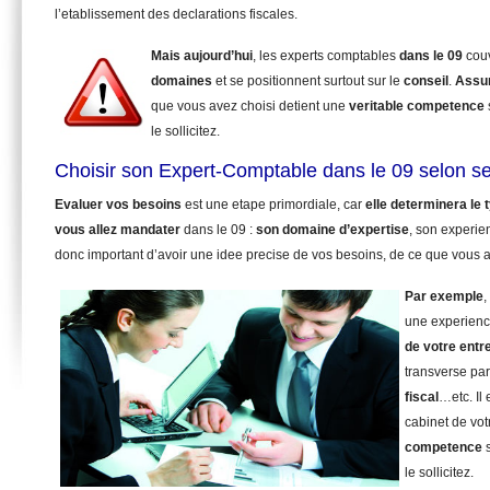
l’etablissement des declarations fiscales.
Mais aujourd’hui
, les experts comptables
dans le 09
cou
domaines
et se positionnent surtout sur le
conseil
.
Assu
que vous avez choisi detient une
veritable competence
le sollicitez.
Choisir son Expert-Comptable dans le 09 selon s
Evaluer vos besoins
est une etape primordiale, car
elle determinera le
vous allez mandater
dans le 09 :
son domaine d’expertise
, son experie
donc important d’avoir une idee precise de vos besoins, de ce que vous a
Par exemple
,
une experienc
de votre entr
transverse pa
fiscal
…etc. Il
cabinet de vot
competence
s
le sollicitez.