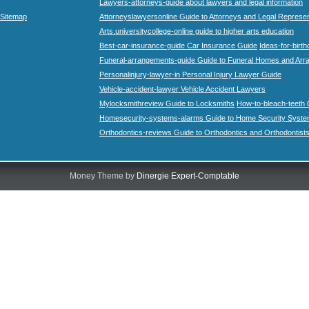
Lawyers-attorneys-guide about lawyers and legal information
Sitemap
Attorneyslawyersonline Guide to Attorneys and Legal Represe
Arts.universitycollege-online guide to higher arts education
Best-car-insurance-guide Car Insurance Guide
Ideas-for-birth
Funeral-arrangements-guide Guide to Funeral Homes and Ar
Personalinjury-lawyer-in Personal Injury Lawyer Guide
Vehicle-accident-lawyer Vehicle Accident Lawyers
Mylocksmithreview Guide to Locksmiths
How-to-bleach-teeth 
Homesecurity-systems-alarms Guide to Home Security Syste
Orthodontics-reviews Guide to Orthodontics and Orthodontist
Money Theme by
Dinergie Expert-Comptable