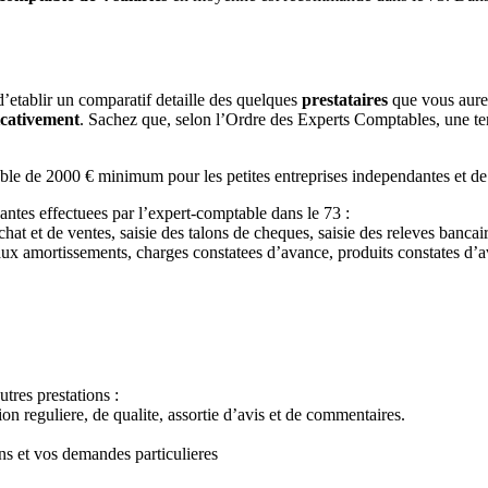
’etablir un comparatif detaille des quelques
prestataires
que vous aur
icativement
. Sachez que, selon l’Ordre des Experts Comptables, une ten
ble de 2000 € minimum pour les petites entreprises independantes et d
antes effectuees par l’expert-comptable dans le 73 :
chat et de ventes, saisie des talons de cheques, saisie des releves banca
 aux amortissements, charges constatees d’avance, produits constates d’av
autres prestations :
on reguliere, de qualite, assortie d’avis et de commentaires.
s et vos demandes particulieres