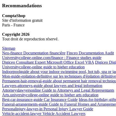
Recommandations
ComptaShop
Site d'information gratuit
Paris - France
Copyright 2026
Tout droit de reproduction réservé.
Sitemap
Neo-finance Documentation financière
Finceo Documentation Audit
Universitycollege-online.com/finance : Finance studies guide
Digiceo Consultant Expert Microsoft Office Excel VBA
Digiceo Digi
Universitycollege-online guide to higher education
Indoorpoolguide about your indoor swimming pool, hot tub, spa or ja
Mon-guide-epilation-definitive sur les techniques d'épilation définitive
Permanent-hair-removal-guide about permanent hair removal techniq
Lawyers-attorneys-guide about lawyers and legal information
Attorneyslawyersonline Guide to Attorneys and Legal Representants
Arts.universitycollege-online guide to higher arts education
Best-car-insurance-guide Car Insurance Guide
Ideas-for-birthday-gift
Funeral-arrangements-guide Guide to Funeral Homes and Arrangeme
Personalinjury-lawyer-in Personal Injury Lawyer Guide
Vehicle-accident-lawyer Vehicle Accident Lawyers