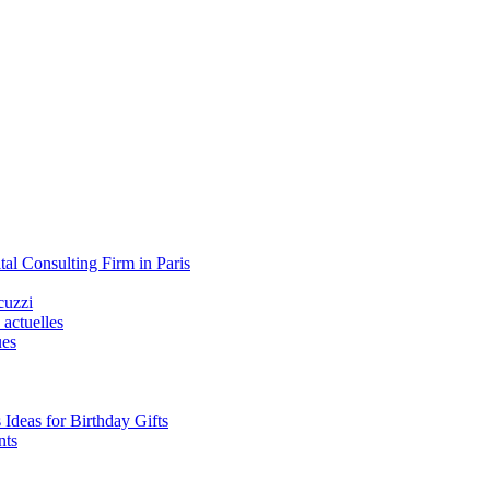
tal Consulting Firm in Paris
cuzzi
 actuelles
ues
s Ideas for Birthday Gifts
nts