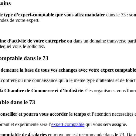
soins
 le type d’expert-comptable que vous allez mandater
dans le 73 :
son
ndez de votre expert.
ne d’activite de votre entreprise
ou
dans un domaine transverse part
lequel vous le sollicitez.
omptable dans le 73
 demeure la base de tous vos echanges avec votre expert comptable
confrere ou une connaissance qui a le meme type d’attentes et de fonct
 la
Chambre de Commerce et d’Industrie
. Ces organismes vous four
able dans le 73
onseiller et pourra vous accorder le temps
et l’attention necessaires 
rtant et experimente sera l’
expert-comptable
qui vous sera assigne.
comptable de 4 salaries
en moyenne est recommande dans le 73. Dans