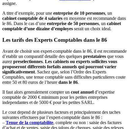
assigne.
A titre d’exemple, pour une
entreprise de 10 personnes
, un
cabinet comptable de 4 salaries
en moyenne est recommande dans
le 86. Dans le cas d’une
entreprise de 50 personnes
, un
cabinet
comptable d’une dizaine d’employes
serait un choix ideal.
Les tarifs des Experts Comptables dans le 86
Avant de choisir son expert-comptable dans le 86, il est recommande
d’etablir un comparatif detaille des quelques
prestataires
que vous
aurez
preselectionnes
.
Les cabinets ou experts sollicites vous
proposeront differents forfaits annuels qui pourront varier
significativement
. Sachez que, selon l’Ordre des Experts
Comptables, une tenue comptable sans difficultes particulieres coute
entre 50 et 80 euros de l’heure
dans le 86
.
Il faut alors generalement compter un
cout annuel
d’expertise
comptable de 2000 € minimum pour les petites entreprises
independantes et de 5000 € pour les petites SARL.
Le cout depend de plusieurs facteurs et principalement des taches
suivantes effectuees par l’expert-comptable dans le 86 :
–
Tenue de la comptabilite
, complete ou non : saisie des factures
d’achat et de ventes, saisie des talons de cheques, saisie des releves