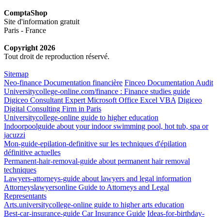
ComptaShop
Site d'information gratuit
Paris - France
Copyright 2026
Tout droit de reproduction réservé.
Sitemap
Neo-finance Documentation financière
Finceo Documentation Audit
Universitycollege-online.com/finance : Finance studies guide
Digiceo Consultant Expert Microsoft Office Excel VBA
Digiceo
Digital Consulting Firm in Paris
Universitycollege-online guide to higher education
Indoorpoolguide about your indoor swimming pool, hot tub, spa or
jacuzzi
Mon-guide-epilation-definitive sur les techniques d'épilation
définitive actuelles
Permanent-hair-removal-guide about permanent hair removal
techniques
Lawyers-attorneys-guide about lawyers and legal information
Attorneyslawyersonline Guide to Attorneys and Legal
Representants
Arts.universitycollege-online guide to higher arts education
Best-car-insurance-guide Car Insurance Guide
Ideas-for-birthday-