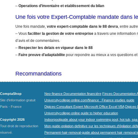
–
Operations d’inventaire et etablissement du bilan
Une fois votre Expert-Comptable mandate dans l
Une fois mandate,
votre expert-comptable dans le 88 devra
, entre autre
– Vous
faciliter la gestion de votre entreprise
a travers une information r
d’avis et de commentaires.
–
Respecter les delais en vigueur dans le 88
–
Faire preuve d’adaptabilite
pour repondre au mieux a vos questions et
Recommandations
ComptaShop
Neo-finance Documentation financière
Finceo Documentation A
Site d'information gratuit
Universitycollege-online.com/finance : Finance studies guide
Paris - France
Digiceo Consultant Expert Microsoft Office Excel VBA
Digiceo D
Universitycollege-online guide to higher education
Copyright 2026
Indoorpoolguide about your indoor swimming pool, hot tub, spa 
Tout droit de reproduction
Mon-guide-epilation-definitive sur les techniques d'épilation défi
réservé.
Permanent-hair-removal-guide about permanent hair removal 