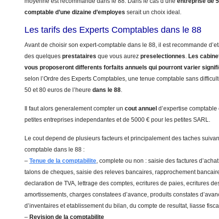
moyenne est recommande dans le 88. Dans le cas d’une
entreprise de 
comptable d’une dizaine d’employes
serait un choix ideal.
Les tarifs des Experts Comptables dans le 88
Avant de choisir son expert-comptable dans le 88, il est recommande d’eta
des quelques
prestataires
que vous aurez
preselectionnes
.
Les cabinet
vous proposeront differents forfaits annuels qui pourront varier signi
selon l’Ordre des Experts Comptables, une tenue comptable sans difficulte
50 et 80 euros de l’heure
dans le 88
.
Il faut alors generalement compter un
cout annuel
d’expertise comptable
petites entreprises independantes et de 5000 € pour les petites SARL.
Le cout depend de plusieurs facteurs et principalement des taches suivant
comptable dans le 88 :
–
Tenue de la comptabilite
, complete ou non : saisie des factures d’achat
talons de cheques, saisie des releves bancaires, rapprochement bancaire
declaration de TVA, lettrage des comptes, ecritures de paies, ecritures de
amortissements, charges constatees d’avance, produits constates d’avanc
d’inventaires et etablissement du bilan, du compte de resultat, liasse fis
–
Revision de la comptabilite