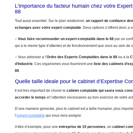
L’importance du facteur humain chez votre Exper
88
Tout aussi essentiel. Sur le plan relationnel,
un rapport de confiance de
echanges avec votre expert comptable
. Deux options s’offrent donc a v
–
Vous faire recommander un expert-comptable dans le 88
par un conf
qui a le meme type d’attentes et de fonctionnement que vous au sein de s
– Vous adresser a l’
Ordre des Experts Comptables dans le 88
ou a la
C
d’Industrie
. Ces organismes vous fourniront une
liste des cabinets d’ex
88
.
Quelle taille ideale pour le cabinet d’Expertise C
Il est tres important de choisir le
cabinet comptable qui saura vous conse
accorder le temps
et l’attention necessaires au bon exercice de votre acti
D’une maniere generale, plus le cabinet est a taille humaine, plus import
l’
expert-comptable
qui vous sera assigne.
A titre d’exemple, pour une
entreprise de 10 personnes
, un
cabinet com