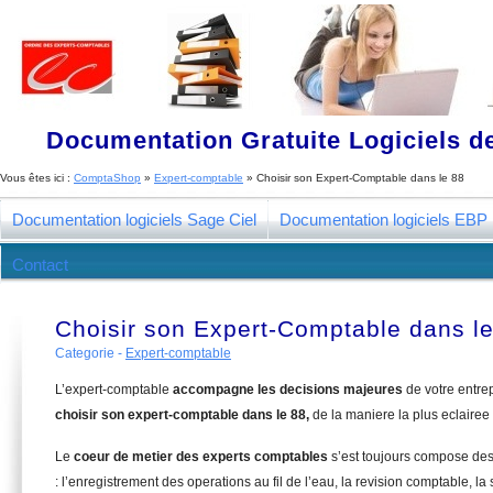
Documentation Gratuite Logiciels de
Vous êtes ici :
ComptaShop
»
Expert-comptable
»
Choisir son Expert-Comptable dans le 88
Documentation logiciels Sage Ciel
Documentation logiciels EBP
Contact
Choisir son Expert-Comptable dans l
Categorie -
Expert-comptable
L’expert-comptable
accompagne les decisions majeures
de votre entre
choisir son expert-comptable dans le 88,
de la maniere la plus eclairee
Le
coeur de metier des experts comptables
s’est toujours compose de
: l’enregistrement des operations au fil de l’eau, la revision comptable, la 