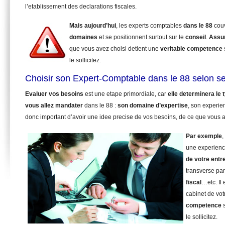
l’etablissement des declarations fiscales.
Mais aujourd’hui
, les experts comptables
dans le 88
cou
domaines
et se positionnent surtout sur le
conseil
.
Assu
que vous avez choisi detient une
veritable competence
le sollicitez.
Choisir son Expert-Comptable dans le 88 selon s
Evaluer vos besoins
est une etape primordiale, car
elle determinera le
vous allez mandater
dans le 88 :
son domaine d’expertise
, son experie
donc important d’avoir une idee precise de vos besoins, de ce que vous a
Par exemple
,
une experienc
de votre entr
transverse pa
fiscal
…etc. Il
cabinet de vot
competence
s
le sollicitez.