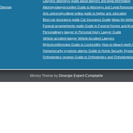
Lawyers-attorneys-guide about lawyers and legal information
Sitemap
Attorneyslawyersonline Guide to Attorneys and Legal Represe
Arts.universitycollege-online guide to higher arts education
Best-car-insurance-guide Car Insurance Guide
Ideas-for-birth
Funeral-arrangements-guide Guide to Funeral Homes and Ar
Personalinjury-lawyer-in Personal Injury Lawyer Guide
Vehicle-accident-lawyer Vehicle Accident Lawyers
Mylocksmithreview Guide to Locksmiths
How-to-bleach-teeth 
Homesecurity-systems-alarms Guide to Home Security Syste
Orthodontics-reviews Guide to Orthodontics and Orthodontist
Money Theme by
Dinergie Expert-Comptable