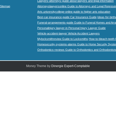
Lawyers-attorneys-guide about lawyers and legal information
Sitemap
Attorneyslawyersonline Guide to Attorneys and Legal Represe
Arts.universitycollege-online guide to higher arts education
Best-car-insurance-guide Car Insurance Guide
Ideas-for-birth
Funeral-arrangements-guide Guide to Funeral Homes and Ar
Personalinjury-lawyer-in Personal Injury Lawyer Guide
Vehicle-accident-lawyer Vehicle Accident Lawyers
Mylocksmithreview Guide to Locksmiths
How-to-bleach-teeth 
Homesecurity-systems-alarms Guide to Home Security Syste
Orthodontics-reviews Guide to Orthodontics and Orthodontist
Money Theme by
Dinergie Expert-Comptable