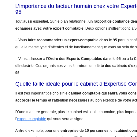
L’importance du facteur humain chez votre Exper
95
Tout aussi essentiel. Sur le plan relationnel,
un rapport de confiance de
echanges avec votre expert comptable
. Deux options s’offrent donc a v
–
Vous faire recommander un expert-comptable dans le 95
par un conf
qui a le meme type d’attentes et de fonctionnement que vous au sein de s
– Vous adresser a l’
Ordre des Experts Comptables dans le 95
ou a la
C
d’Industrie
. Ces organismes vous fourniront une
liste des cabinets d’ex
95
.
Quelle taille ideale pour le cabinet d’Expertise C
Il est tres important de choisir le
cabinet comptable qui saura vous conse
accorder le temps
et l’attention necessaires au bon exercice de votre acti
D’une maniere generale, plus le cabinet est a taille humaine, plus import
l’
expert-comptable
qui vous sera assigne.
A titre d’exemple, pour une
entreprise de 10 personnes
, un
cabinet com