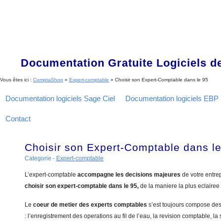
Documentation Gratuite Logiciels de
Vous êtes ici :
ComptaShop
»
Expert-comptable
»
Choisir son Expert-Comptable dans le 95
Documentation logiciels Sage Ciel
Documentation logiciels EBP
Contact
Choisir son Expert-Comptable dans l
Categorie -
Expert-comptable
L’expert-comptable
accompagne les decisions majeures
de votre entre
choisir son expert-comptable dans le 95,
de la maniere la plus eclairee
Le
coeur de metier des experts comptables
s’est toujours compose de
: l’enregistrement des operations au fil de l’eau, la revision comptable, la 