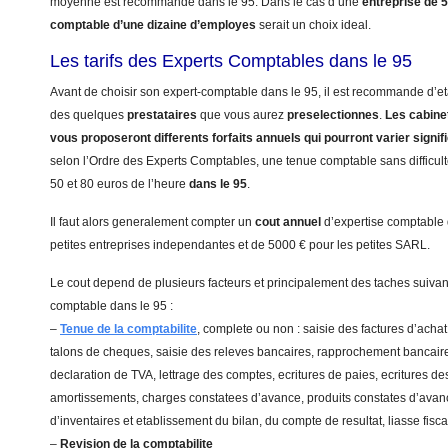
moyenne est recommande dans le 95. Dans le cas d’une
entreprise de 
comptable d’une dizaine d’employes
serait un choix ideal.
Les tarifs des Experts Comptables dans le 95
Avant de choisir son expert-comptable dans le 95, il est recommande d’eta
des quelques
prestataires
que vous aurez
preselectionnes
.
Les cabinet
vous proposeront differents forfaits annuels qui pourront varier signi
selon l’Ordre des Experts Comptables, une tenue comptable sans difficulte
50 et 80 euros de l’heure
dans le 95
.
Il faut alors generalement compter un
cout annuel
d’expertise comptable
petites entreprises independantes et de 5000 € pour les petites SARL.
Le cout depend de plusieurs facteurs et principalement des taches suivant
comptable dans le 95 :
–
Tenue de la comptabilite
, complete ou non : saisie des factures d’achat
talons de cheques, saisie des releves bancaires, rapprochement bancaire
declaration de TVA, lettrage des comptes, ecritures de paies, ecritures de
amortissements, charges constatees d’avance, produits constates d’avanc
d’inventaires et etablissement du bilan, du compte de resultat, liasse fis
–
Revision de la comptabilite