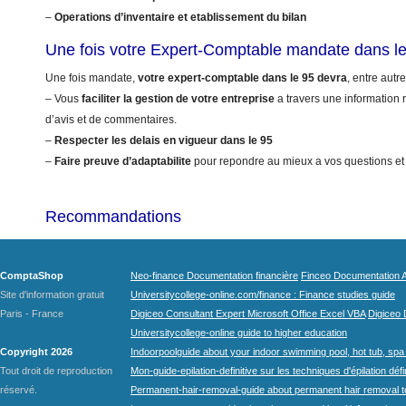
–
Operations d’inventaire et etablissement du bilan
Une fois votre Expert-Comptable mandate dans l
Une fois mandate,
votre expert-comptable dans le 95 devra
, entre autre
– Vous
faciliter la gestion de votre entreprise
a travers une information r
d’avis et de commentaires.
–
Respecter les delais en vigueur dans le 95
–
Faire preuve d’adaptabilite
pour repondre au mieux a vos questions et
Recommandations
ComptaShop
Neo-finance Documentation financière
Finceo Documentation A
Site d'information gratuit
Universitycollege-online.com/finance : Finance studies guide
Paris - France
Digiceo Consultant Expert Microsoft Office Excel VBA
Digiceo D
Universitycollege-online guide to higher education
Copyright 2026
Indoorpoolguide about your indoor swimming pool, hot tub, spa 
Tout droit de reproduction
Mon-guide-epilation-definitive sur les techniques d'épilation défi
réservé.
Permanent-hair-removal-guide about permanent hair removal 