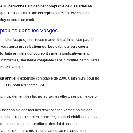
de 10 personnes
, un
cabinet comptable de 4 salaries
en
ges. Dans le cas d’une
entreprise de 50 personnes
, un
ployes
serait un choix ideal.
mptables dans les Vosges
ans les Vosges, il est recommande d’etablir un comparatif
vous aurez
preselectionnes
.
Les cabinets ou experts
forfaits annuels qui pourront varier significativement
.
omptables, une tenue comptable sans difficultes particulieres
ns les Vosges
.
out annuel
d’expertise comptable de 2000 € minimum pour les
 5000 € pour les petites SARL.
 principalement des taches suivantes effectuees par l’expert-
 non : saisie des factures d’achat et de ventes, saisie des
bancaires, rapprochement bancaire, calcul et etablissement des
, ecritures de paies, ecritures des dotations aux
vance, produits constates d’avance, autres operations