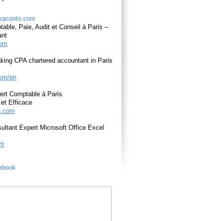
able, Paie, Audit et Conseil à Paris –
ant
com
king CPA chartered accountant in Paris
om/en
ert Comptable à Paris
et Efficace
e.com
ultant Expert Microsoft Office Excel
fr