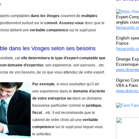
s.
experts comptables
dans les Vosges
couvrent de
multiples
Expert-Compt
anglais cour
positionnent surtout sur le
conseil
.
Assurez-vous
donc que le
hexaconto.
choisi detient une
veritable competence
sur le sujet pour
.
English spea
France
ble dans les Vosges selon ses besoins
hexaconto.c
mordiale, car
elle determinera le type d’expert-comptable que
Dinergie Exp
Economique 
son domaine d’expertise
, son experience, son parcours…etc.
www.dinergi
recise de vos besoins, de ce que vous attendez de votre expert.
Digiceo Cons
Par exemple
, si vous souhaitez qu’il ait
VBA à Paris
www.digiceo.
une experience dans le
domaine d’activite
de votre entreprise
ou
dans un domaine
transverse particulier comme le
juridique,
fiscal
…etc. Il est recommande que le
cabinet de votre choix ait une
veritable
competence
sur le sujet pour lequel vous
le sollicitez.