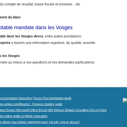
 du compte de resultat, liasse fiscale et annexes…etc
ment du bilan
ptable mandate dans les Vosges
able dans les Vosges devra
, entre autres prestations :
reprise
a travers une information reguliere, de qualite, assortie
s les Vosges
ndre au mieux a vos questions et vos demandes particulieres
cumentation financière
Finceo Documentation Audit
ege-online.com/finance : Finance studies guide
tant Expert Microsoft Office Excel VBA
Digiceo Digital Consulting Firm in Paris
ge-online guide to higher education
e about your indoor swimming pool, hot tub, spa or jacuzzi