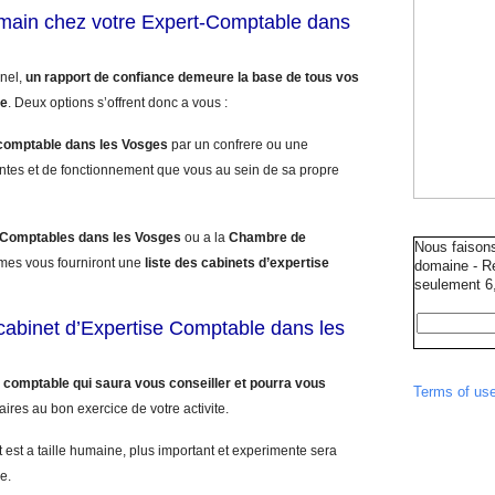
umain chez votre Expert-Comptable dans
nnel,
un rapport de confiance demeure la base de tous vos
le
. Deux options s’offrent donc a vous :
comptable dans les Vosges
par un confrere ou une
ntes et de fonctionnement que vous au sein de sa propre
 Comptables dans les Vosges
ou a la
Chambre de
Nous faison
mes vous fourniront une
liste des cabinets d’expertise
domaine - Ré
seulement 6,
e cabinet d’Expertise Comptable dans les
 comptable qui saura vous conseiller et pourra vous
Terms of us
aires au bon exercice de votre activite.
 est a taille humaine, plus important et experimente sera
e.