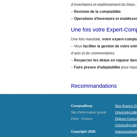
d’inventaires et etablissement du bilan,
–
Revision de la comptabilite
–
Operations d’inventaire et etablisse
Une fois votre Expert-Com
Une fois mandate,
votre expert-compt
– Vous
faciliter la gestion de votre ent
d’avis et de commentaires.
–
Respecter les delais en vigueur dan
–
Faire preuve d’adaptabilite
pour repo
Recommandations
ComptaShop
Neo-finance Do
Site d'information gratuit
Universitycoll
Paris - France
Digiceo Consul
Universitycolle
Copyright 2026
Indoorpoolguid