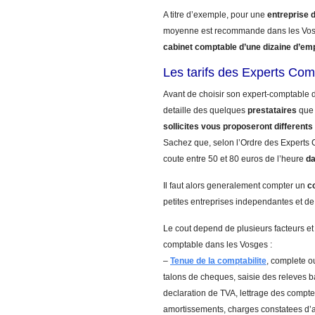
A titre d’exemple, pour une
entreprise 
moyenne est recommande dans les Vos
cabinet comptable d’une dizaine d’em
Les tarifs des Experts Co
Avant de choisir son expert-comptable d
detaille des quelques
prestataires
que 
sollicites vous proposeront differents 
Sachez que, selon l’Ordre des Experts C
coute entre 50 et 80 euros de l’heure
da
Il faut alors generalement compter un
c
petites entreprises independantes et de
Le cout depend de plusieurs facteurs et
comptable dans les Vosges :
–
Tenue de la comptabilite
, complete ou
talons de cheques, saisie des releves 
declaration de TVA, lettrage des comptes
amortissements, charges constatees d’a