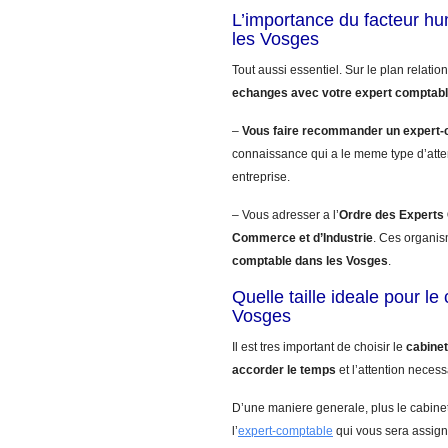
L’importance du facteur h
les Vosges
Tout aussi essentiel. Sur le plan relatio
echanges avec votre expert comptab
–
Vous faire recommander un expert-
connaissance qui a le meme type d’atte
entreprise.
– Vous adresser a l’
Ordre des Experts
Commerce et d’Industrie
. Ces organis
comptable dans les Vosges
.
Quelle taille ideale pour l
Vosges
Il est tres important de choisir le
cabinet
accorder le temps
et l’attention necess
D’une maniere generale, plus le cabinet
l’
expert-comptable
qui vous sera assign