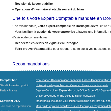
–
Revision de la comptabilite
–
Operations d’inventaire et etablissement du bilan
Une fois votre Expert-Comptable mandate en Do
Une fois mandate,
votre expert-comptable en Dordogne devra
, entre au
– Vous
faciliter la gestion de votre entreprise
a travers une information r
d’avis et de commentaires.
–
Respecter les delais en vigueur en Dordogne
–
Faire preuve d’adaptabilite
pour repondre au mieux a vos questions et
Recommandations
ComptaShop
Neo-finance Documentation financière
Finceo Documentation A
Site d'information gratuit
Universitycollege-online.com/finance : Finance studies guide
Paris - France
Digiceo Consultant Expert Microsoft Office Excel VBA
Digiceo D
Universitycollege-online guide to higher education
Copyright 2026
Indoorpoolguide about your indoor swimming pool, hot tub, spa 
Tout droit de reproduction
Mon-guide-epilation-definitive sur les techniques d'épilation défi