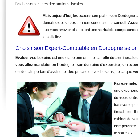
l’etablissement des declarations fiscales.
Mais aujourd’hui
, les experts comptables
en Dordogne
c
domaines
et se positionnent surtout sur le
conseil
.
Assu
que vous avez choisi detient une
veritable competence
le sollicitez.
Choisir son Expert-Comptable en Dordogne selon
Evaluer vos besoins
est une etape primordiale, car
elle determinera le
vous allez mandater
en Dordogne :
son domaine d’expertise
, son expe
est donc important d’avoir une idee precise de vos besoins, de ce que vou
Par exemple
,
une experienc
de votre entr
transverse pa
fiscal
…etc. Il
cabinet de vot
competence
s
le sollicitez.