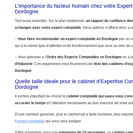
L’importance du facteur humain chez votre Exper
Dordogne
Tout aussi essentiel. Sur le plan relationnel,
un rapport de confiance de
echanges avec votre expert comptable
. Deux options s’offrent donc a v
–
Vous faire recommander un expert-comptable en Dordogne
par un c
qui a le meme type d’attentes et de fonctionnement que vous au sein de s
– Vous adresser a l’
Ordre des Experts Comptables en Dordogne
ou a l
d’Industrie
. Ces organismes vous fourniront une
liste des cabinets d’e
Dordogne
.
Quelle taille ideale pour le cabinet d’Expertise C
Dordogne
Il est tres important de choisir le
cabinet comptable qui saura vous conse
accorder le temps
et l’attention necessaires au bon exercice de votre acti
D’une maniere generale, plus le cabinet est a taille humaine, plus import
l’
expert-comptable
qui vous sera assigne.
A titre d’exemple, pour une
entreprise de 10 personnes
, un
cabinet com