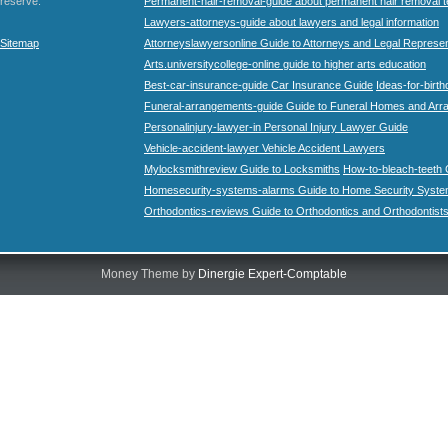
réservé.
Permanent-hair-removal-guide about permanent hair removal 
Lawyers-attorneys-guide about lawyers and legal information
Sitemap
Attorneyslawyersonline Guide to Attorneys and Legal Represe
Arts.universitycollege-online guide to higher arts education
Best-car-insurance-guide Car Insurance Guide
Ideas-for-birth
Funeral-arrangements-guide Guide to Funeral Homes and Ar
Personalinjury-lawyer-in Personal Injury Lawyer Guide
Vehicle-accident-lawyer Vehicle Accident Lawyers
Mylocksmithreview Guide to Locksmiths
How-to-bleach-teeth 
Homesecurity-systems-alarms Guide to Home Security Syste
Orthodontics-reviews Guide to Orthodontics and Orthodontist
Money Theme by
Dinergie Expert-Comptable