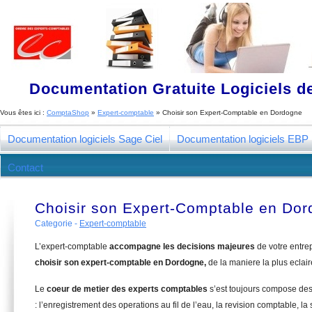
Documentation Gratuite Logiciels de
Vous êtes ici :
ComptaShop
»
Expert-comptable
»
Choisir son Expert-Comptable en Dordogne
Documentation logiciels Sage Ciel
Documentation logiciels EBP
Contact
Choisir son Expert-Comptable en Do
Categorie -
Expert-comptable
L’expert-comptable
accompagne les decisions majeures
de votre entre
choisir son expert-comptable en Dordogne,
de la maniere la plus eclai
Le
coeur de metier des experts comptables
s’est toujours compose de
: l’enregistrement des operations au fil de l’eau, la revision comptable, la 