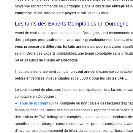
moyenne est recommande en Dordogne. Dans le cas d’une
entreprise 
comptable d’une dizaine d’employes
serait un choix ideal.
Les tarifs des Experts Comptables en Dordogne
Avant de choisir son expert-comptable en Dordogne, il est recommande d’e
des quelques
prestataires
que vous aurez
preselectionnes
.
Les cabinet
vous proposeront differents forfaits annuels qui pourront varier signi
selon l’Ordre des Experts Comptables, une tenue comptable sans difficulte
50 et 80 euros de l’heure
en Dordogne
.
Il faut alors generalement compter un
cout annuel
d’expertise comptable
petites entreprises independantes et de 5000 € pour les petites SARL.
Le cout depend de plusieurs facteurs et principalement des taches suivant
comptable en Dordogne :
–
Tenue de la comptabilite
, complete ou non : saisie des factures d’achat
talons de cheques, saisie des releves bancaires, rapprochement bancaire
declaration de TVA, lettrage des comptes, ecritures de paies, ecritures de
amortissements, charges constatees d’avance, produits constates d’avanc
d’inventaires et etablissement du bilan, du compte de resultat, liasse fis