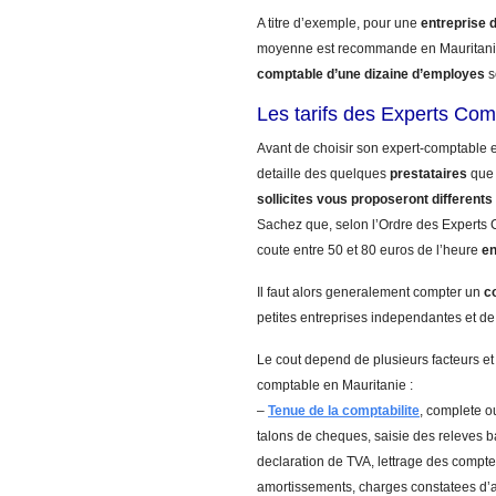
A titre d’exemple, pour une
entreprise 
moyenne est recommande en Mauritanie
comptable d’une dizaine d’employes
s
Les tarifs des Experts Com
Avant de choisir son expert-comptable e
detaille des quelques
prestataires
que 
sollicites vous proposeront differents 
Sachez que, selon l’Ordre des Experts C
coute entre 50 et 80 euros de l’heure
en
Il faut alors generalement compter un
c
petites entreprises independantes et de
Le cout depend de plusieurs facteurs et
comptable en Mauritanie :
–
Tenue de la comptabilite
, complete ou
talons de cheques, saisie des releves 
declaration de TVA, lettrage des comptes
amortissements, charges constatees d’a