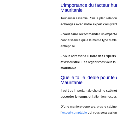
L’importance du facteur h
Mauritanie
Tout aussi essentiel. Sur le plan relatio
echanges avec votre expert comptab
–
Vous faire recommander un expert-
connaissance qui a le meme type d’atte
entreprise.
– Vous adresser a l’
Ordre des Experts
et d’Industrie
. Ces organismes vous fo
Mauritanie
.
Quelle taille ideale pour l
Mauritanie
Il est tres important de choisir le
cabinet
accorder le temps
et l’attention necess
D’une maniere generale, plus le cabinet
l’
expert-comptable
qui vous sera assign