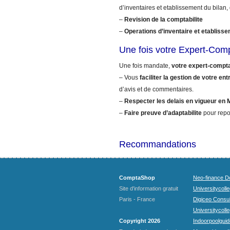
d’inventaires et etablissement du bilan,
–
Revision de la comptabilite
–
Operations d’inventaire et etablisse
Une fois votre Expert-Com
Une fois mandate,
votre expert-compta
– Vous
faciliter la gestion de votre ent
d’avis et de commentaires.
–
Respecter les delais en vigueur en 
–
Faire preuve d’adaptabilite
pour repo
Recommandations
ComptaShop
Neo-finance Do
Site d'information gratuit
Universitycoll
Paris - France
Digiceo Consul
Universitycolle
Copyright 2026
Indoorpoolguid