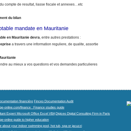
 du compte de resultat, liasse fiscale et annexes…etc
ment du bilan
ptable mandate en Mauritanie
ble en Mauritanie devra
, entre autres prestations :
reprise
a travers une information reguliere, de qualite, assortie
Mauritanie
ndre au mieux a vos questions et vos demandes particulieres
cumentation financière
Finceo Documentation Audit
ege-online.com/finance : Finance studies guide
tant Expert Microsoft Office Excel VBA
Digiceo Digital Consulting Firm in Paris
ge-online guide to higher education
e about your indoor swimming pool, hot tub, spa or jacuzzi