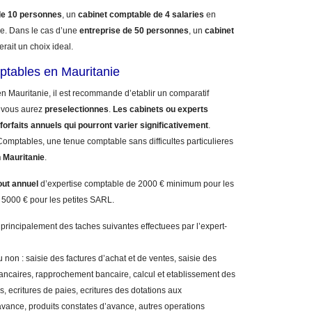
de 10 personnes
, un
cabinet comptable de 4 salaries
en
. Dans le cas d’une
entreprise de 50 personnes
, un
cabinet
erait un choix ideal.
ptables en Mauritanie
n Mauritanie, il est recommande d’etablir un comparatif
vous aurez
preselectionnes
.
Les cabinets ou experts
forfaits annuels qui pourront varier significativement
.
omptables, une tenue comptable sans difficultes particulieres
 Mauritanie
.
out annuel
d’expertise comptable de 2000 € minimum pour les
 5000 € pour les petites SARL.
 principalement des taches suivantes effectuees par l’expert-
 non : saisie des factures d’achat et de ventes, saisie des
bancaires, rapprochement bancaire, calcul et etablissement des
, ecritures de paies, ecritures des dotations aux
vance, produits constates d’avance, autres operations