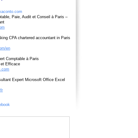
able, Paie, Audit et Conseil à Paris –
ant
com
king CPA chartered accountant in Paris
om/en
ert Comptable à Paris
et Efficace
e.com
ultant Expert Microsoft Office Excel
fr