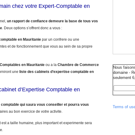
umain chez votre Expert-Comptable en
nnel,
un rapport de confiance demeure la base de tous vos
le
. Deux options s’offrent donc a vous :
comptable en Mauritanie
par un confrere ou une
ntes et de fonctionnement que vous au sein de sa propre
 Comptables en Mauritanie
ou a la
Chambre de Commerce
Nous faison
urniront une
liste des cabinets d’expertise comptable en
domaine - Ré
seulement 6,
e cabinet d’Expertise Comptable en
 comptable qui saura vous conseiller et pourra vous
Terms of us
aires au bon exercice de votre activite.
 est a taille humaine, plus important et experimente sera
e.