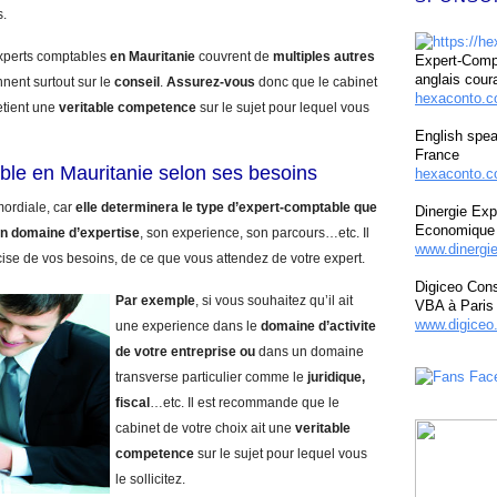
s.
experts comptables
en Mauritanie
couvrent de
multiples autres
Expert-Compt
anglais cour
nnent surtout sur le
conseil
.
Assurez-vous
donc que le cabinet
hexaconto.
etient une
veritable competence
sur le sujet pour lequel vous
English spea
France
ble en Mauritanie selon ses besoins
hexaconto.c
mordiale, car
elle determinera le type d’expert-comptable que
Dinergie Exp
Economique 
n domaine d’expertise
, son experience, son parcours…etc. Il
www.dinergi
cise de vos besoins, de ce que vous attendez de votre expert.
Digiceo Cons
Par exemple
, si vous souhaitez qu’il ait
VBA à Paris
www.digiceo.
une experience dans le
domaine d’activite
de votre entreprise
ou
dans un domaine
transverse particulier comme le
juridique,
fiscal
…etc. Il est recommande que le
cabinet de votre choix ait une
veritable
competence
sur le sujet pour lequel vous
le sollicitez.