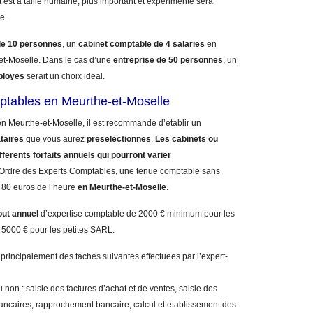
 est a taille humaine, plus important et experimente sera
e.
de 10 personnes
, un
cabinet comptable de 4 salaries
en
-Moselle. Dans le cas d’une
entreprise de 50 personnes
, un
ployes
serait un choix ideal.
mptables en Meurthe-et-Moselle
n Meurthe-et-Moselle, il est recommande d’etablir un
taires
que vous aurez
preselectionnes
.
Les cabinets ou
fferents forfaits annuels qui pourront varier
l’Ordre des Experts Comptables, une tenue comptable sans
et 80 euros de l’heure
en Meurthe-et-Moselle
.
out annuel
d’expertise comptable de 2000 € minimum pour les
 5000 € pour les petites SARL.
 principalement des taches suivantes effectuees par l’expert-
 non : saisie des factures d’achat et de ventes, saisie des
bancaires, rapprochement bancaire, calcul et etablissement des