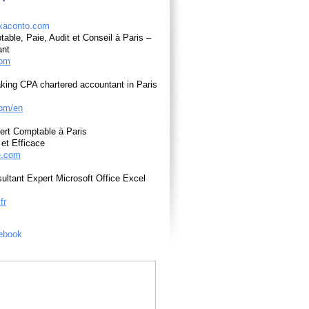
able, Paie, Audit et Conseil à Paris –
ant
com
king CPA chartered accountant in Paris
om/en
ert Comptable à Paris
et Efficace
e.com
ultant Expert Microsoft Office Excel
fr