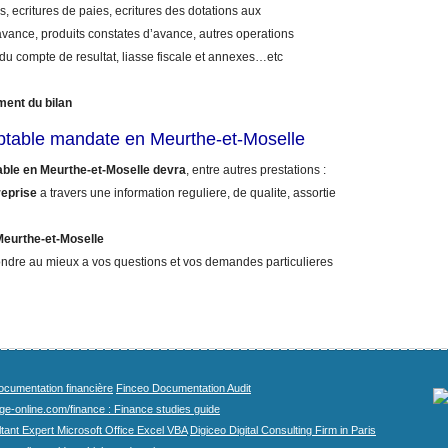
, ecritures de paies, ecritures des dotations aux
vance, produits constates d’avance, autres operations
 du compte de resultat, liasse fiscale et annexes…etc
ment du bilan
ptable mandate en Meurthe-et-Moselle
ble en Meurthe-et-Moselle devra
, entre autres prestations :
reprise
a travers une information reguliere, de qualite, assortie
Meurthe-et-Moselle
ndre au mieux a vos questions et vos demandes particulieres
cumentation financière
Finceo Documentation Audit
ege-online.com/finance : Finance studies guide
tant Expert Microsoft Office Excel VBA
Digiceo Digital Consulting Firm in Paris