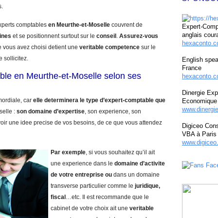
s.
experts comptables
en Meurthe-et-Moselle
couvrent de
Expert-Compt
anglais cour
ines
et se positionnent surtout sur le
conseil
.
Assurez-vous
hexaconto.
e vous avez choisi detient une
veritable competence
sur le
 sollicitez.
English spea
France
ble en Meurthe-et-Moselle selon ses
hexaconto.c
Dinergie Exp
mordiale, car
elle determinera le type d’expert-comptable que
Economique 
www.dinergi
elle :
son domaine d’expertise
, son experience, son
voir une idee precise de vos besoins, de ce que vous attendez
Digiceo Cons
VBA à Paris
www.digiceo.
Par exemple
, si vous souhaitez qu’il ait
une experience dans le
domaine d’activite
de votre entreprise
ou
dans un domaine
transverse particulier comme le
juridique,
fiscal
…etc. Il est recommande que le
cabinet de votre choix ait une
veritable