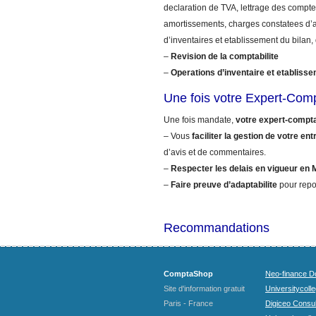
declaration de TVA, lettrage des comptes
amortissements, charges constatees d’a
d’inventaires et etablissement du bilan,
–
Revision de la comptabilite
–
Operations d’inventaire et etablisse
Une fois votre Expert-Com
Une fois mandate,
votre expert-compta
– Vous
faciliter la gestion de votre ent
d’avis et de commentaires.
–
Respecter les delais en vigueur en 
–
Faire preuve d’adaptabilite
pour repo
Recommandations
ComptaShop
Neo-finance Do
Site d'information gratuit
Universitycoll
Paris - France
Digiceo Consul