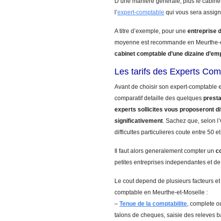
D’une maniere generale, plus le cabinet
l’
expert-comptable
qui vous sera assign
A titre d’exemple, pour une
entreprise 
moyenne est recommande en Meurthe-et
cabinet comptable d’une dizaine d’em
Les tarifs des Experts Co
Avant de choisir son expert-comptable e
comparatif detaille des quelques
presta
experts sollicites vous proposeront di
significativement
. Sachez que, selon 
difficultes particulieres coute entre 50 
Il faut alors generalement compter un
c
petites entreprises independantes et de
Le cout depend de plusieurs facteurs et
comptable en Meurthe-et-Moselle :
–
Tenue de la comptabilite
, complete ou
talons de cheques, saisie des releves 