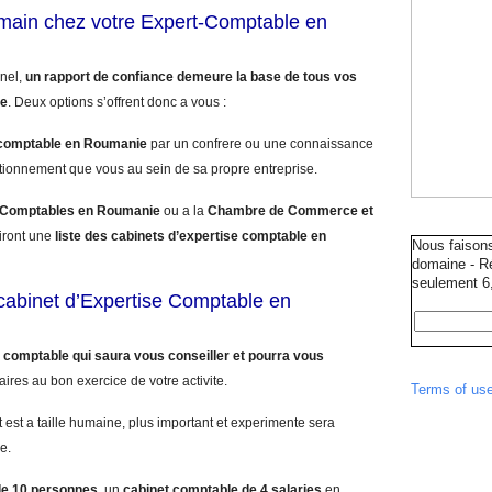
umain chez votre Expert-Comptable en
nnel,
un rapport de confiance demeure la base de tous vos
le
. Deux options s’offrent donc a vous :
-comptable en Roumanie
par un confrere ou une connaissance
ctionnement que vous au sein de sa propre entreprise.
s Comptables en Roumanie
ou a la
Chambre de Commerce et
iront une
liste des cabinets d’expertise comptable en
Nous faison
domaine - Ré
seulement 6,
e cabinet d’Expertise Comptable en
 comptable qui saura vous conseiller et pourra vous
aires au bon exercice de votre activite.
Terms of us
 est a taille humaine, plus important et experimente sera
e.
de 10 personnes
, un
cabinet comptable de 4 salaries
en