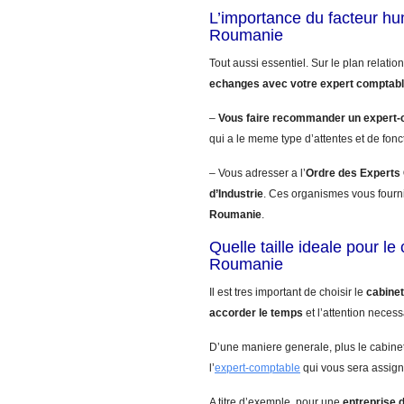
L’importance du facteur h
Roumanie
Tout aussi essentiel. Sur le plan relatio
echanges avec votre expert comptab
–
Vous faire recommander un expert
qui a le meme type d’attentes et de fon
– Vous adresser a l’
Ordre des Expert
d’Industrie
. Ces organismes vous fourn
Roumanie
.
Quelle taille ideale pour l
Roumanie
Il est tres important de choisir le
cabinet
accorder le temps
et l’attention necess
D’une maniere generale, plus le cabinet
l’
expert-comptable
qui vous sera assign
A titre d’exemple, pour une
entreprise 