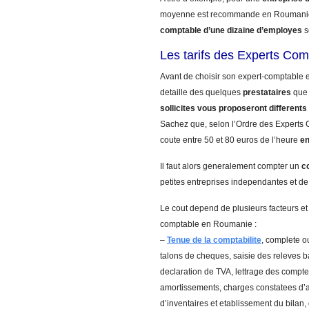
moyenne est recommande en Roumanie
comptable d’une dizaine d’employes
s
Les tarifs des Experts Co
Avant de choisir son expert-comptable 
detaille des quelques
prestataires
que 
sollicites vous proposeront differents 
Sachez que, selon l’Ordre des Experts C
coute entre 50 et 80 euros de l’heure
e
Il faut alors generalement compter un
c
petites entreprises independantes et de
Le cout depend de plusieurs facteurs et
comptable en Roumanie :
–
Tenue de la comptabilite
, complete ou
talons de cheques, saisie des releves 
declaration de TVA, lettrage des comptes
amortissements, charges constatees d’a
d’inventaires et etablissement du bilan,