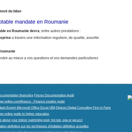
ment du bilan
mptable mandate en Roumanie
able en Roumanie devra
, entre autres prestations :
reprise
a travers une information reguliere, de qualite, assortie
 Roumanie
ndre au mieux a vos questions et vos demandes particulieres
cumentation financière
Finceo Documentation Audit
ege-online.com/finance : Finance studies guide
tant Expert Microsoft Office Excel VBA
Digiceo Digital Consulting Firm in Paris
ge-online guide to higher education
e about your indoor swimming pool, hot tub, spa or jacuzzi
tion-definitive sur les techniques d'épilation définitive actuelles