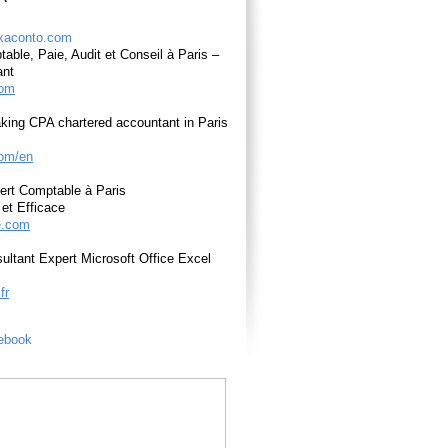
able, Paie, Audit et Conseil à Paris –
ant
com
king CPA chartered accountant in Paris
om/en
ert Comptable à Paris
et Efficace
e.com
ultant Expert Microsoft Office Excel
fr