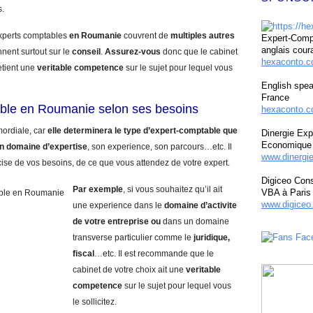
s.
experts comptables
en Roumanie
couvrent de
multiples autres
Expert-Compt
anglais cour
nnent surtout sur le
conseil
.
Assurez-vous
donc que le cabinet
hexaconto.
etient une
veritable competence
sur le sujet pour lequel vous
English spea
France
ble en Roumanie selon ses besoins
hexaconto.c
mordiale, car
elle determinera le type d’expert-comptable que
Dinergie Exp
Economique 
n domaine d’expertise
, son experience, son parcours…etc. Il
www.dinergi
cise de vos besoins, de ce que vous attendez de votre expert.
Digiceo Cons
Par exemple
, si vous souhaitez qu’il ait
VBA à Paris
www.digiceo.
une experience dans le
domaine d’activite
de votre entreprise
ou
dans un domaine
transverse particulier comme le
juridique,
fiscal
…etc. Il est recommande que le
cabinet de votre choix ait une
veritable
competence
sur le sujet pour lequel vous
le sollicitez.