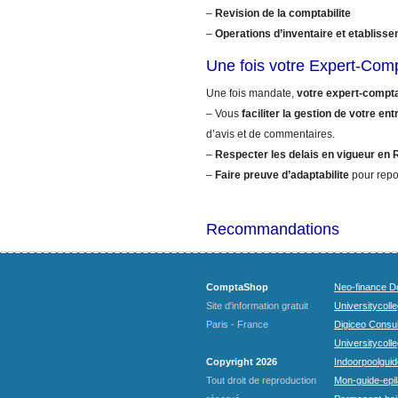
–
Revision de la comptabilite
–
Operations d’inventaire et etablisse
Une fois votre Expert-Co
Une fois mandate,
votre expert-compt
– Vous
faciliter la gestion de votre ent
d’avis et de commentaires.
–
Respecter les delais en vigueur en
–
Faire preuve d’adaptabilite
pour repo
Recommandations
ComptaShop
Neo-finance Do
Site d'information gratuit
Universitycoll
Paris - France
Digiceo Consul
Universitycolle
Copyright 2026
Indoorpoolguid
Tout droit de reproduction
Mon-guide-epila