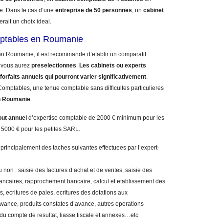
. Dans le cas d’une
entreprise de 50 personnes
, un
cabinet
erait un choix ideal.
mptables en Roumanie
en Roumanie, il est recommande d’etablir un comparatif
vous aurez
preselectionnes
.
Les cabinets ou experts
forfaits annuels qui pourront varier significativement
.
omptables, une tenue comptable sans difficultes particulieres
n Roumanie
.
out annuel
d’expertise comptable de 2000 € minimum pour les
 5000 € pour les petites SARL.
 principalement des taches suivantes effectuees par l’expert-
 non : saisie des factures d’achat et de ventes, saisie des
bancaires, rapprochement bancaire, calcul et etablissement des
, ecritures de paies, ecritures des dotations aux
vance, produits constates d’avance, autres operations
 du compte de resultat, liasse fiscale et annexes…etc