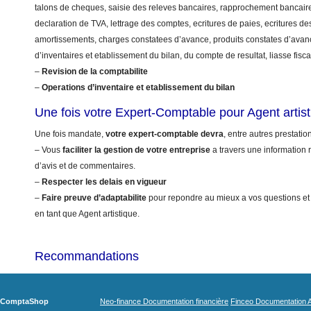
talons de cheques, saisie des releves bancaires, rapprochement bancaire
declaration de TVA, lettrage des comptes, ecritures de paies, ecritures de
amortissements, charges constatees d’avance, produits constates d’avanc
d’inventaires et etablissement du bilan, du compte de resultat, liasse fis
–
Revision de la comptabilite
–
Operations d’inventaire et etablissement du bilan
Une fois votre Expert-Comptable pour Agent arti
Une fois mandate,
votre expert-comptable devra
, entre autres prestation
– Vous
faciliter la gestion de votre entreprise
a travers une information r
d’avis et de commentaires.
–
Respecter les delais en vigueur
–
Faire preuve d’adaptabilite
pour repondre au mieux a vos questions et
en tant que Agent artistique.
Recommandations
ComptaShop
Neo-finance Documentation financière
Finceo Documentation A