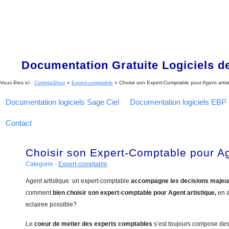
Documentation Gratuite Logiciels de
Vous êtes ici :
ComptaShop
»
Expert-comptable
»
Choisir son Expert-Comptable pour Agent artis
Documentation logiciels Sage Ciel
Documentation logiciels EBP
Contact
Choisir son Expert-Comptable pour Ag
Categorie -
Expert-comptable
Agent artistique: un expert-comptable
accompagne les decisions majeu
comment
bien choisir son expert-comptable pour Agent artistique,
en a
eclairee possible?
Le
coeur de metier des experts comptables
s’est toujours compose de