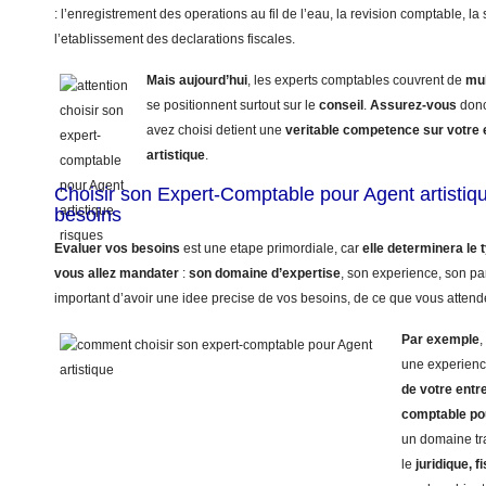
: l’enregistrement des operations au fil de l’eau, la revision comptable, la 
l’etablissement des declarations fiscales.
Mais aujourd’hui
, les experts comptables couvrent de
mul
se positionnent surtout sur le
conseil
.
Assurez-vous
donc
avez choisi detient une
veritable competence sur votre
artistique
.
Choisir son Expert-Comptable pour Agent artistiq
besoins
Evaluer vos besoins
est une etape primordiale, car
elle determinera le
vous allez mandater
:
son domaine d’expertise
, son experience, son pa
important d’avoir une idee precise de vos besoins, de ce que vous attende
Par exemple
,
une experienc
de votre entr
comptable pou
un domaine tr
le
juridique, f