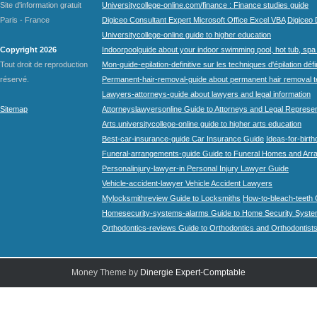
Site d'information gratuit
Universitycollege-online.com/finance : Finance studies guide
Paris - France
Digiceo Consultant Expert Microsoft Office Excel VBA
Digiceo D
Universitycollege-online guide to higher education
Copyright 2026
Indoorpoolguide about your indoor swimming pool, hot tub, spa 
Tout droit de reproduction
Mon-guide-epilation-definitive sur les techniques d'épilation défi
réservé.
Permanent-hair-removal-guide about permanent hair removal 
Lawyers-attorneys-guide about lawyers and legal information
Sitemap
Attorneyslawyersonline Guide to Attorneys and Legal Represe
Arts.universitycollege-online guide to higher arts education
Best-car-insurance-guide Car Insurance Guide
Ideas-for-birth
Funeral-arrangements-guide Guide to Funeral Homes and Ar
Personalinjury-lawyer-in Personal Injury Lawyer Guide
Vehicle-accident-lawyer Vehicle Accident Lawyers
Mylocksmithreview Guide to Locksmiths
How-to-bleach-teeth 
Homesecurity-systems-alarms Guide to Home Security Syste
Orthodontics-reviews Guide to Orthodontics and Orthodontist
Money Theme by
Dinergie Expert-Comptable