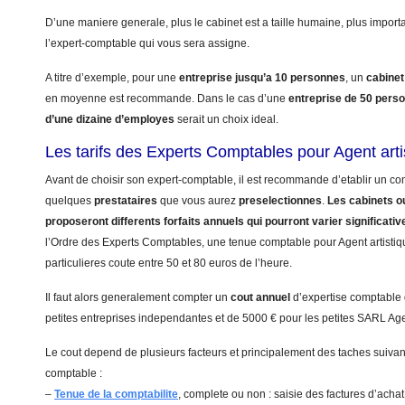
D’une maniere generale, plus le cabinet est a taille humaine, plus import
l’expert-comptable qui vous sera assigne.
A titre d’exemple, pour une
entreprise jusqu’a 10 personnes
, un
cabinet
en moyenne est recommande. Dans le cas d’une
entreprise de 50 pers
d’une dizaine d’employes
serait un choix ideal.
Les tarifs des Experts Comptables pour Agent arti
Avant de choisir son expert-comptable, il est recommande d’etablir un com
quelques
prestataires
que vous aurez
preselectionnes
.
Les cabinets ou
proposeront differents forfaits annuels qui pourront varier significati
l’Ordre des Experts Comptables, une tenue comptable pour Agent artistiqu
particulieres coute entre 50 et 80 euros de l’heure.
Il faut alors generalement compter un
cout annuel
d’expertise comptable
petites entreprises independantes et de 5000 € pour les petites SARL Agen
Le cout depend de plusieurs facteurs et principalement des taches suivant
comptable :
–
Tenue de la comptabilite
, complete ou non : saisie des factures d’achat