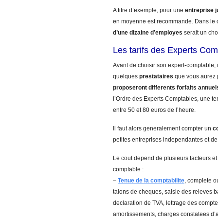
A titre d’exemple, pour une
entreprise 
en moyenne est recommande. Dans le 
d’une dizaine d’employes
serait un cho
Les tarifs des Experts Co
Avant de choisir son expert-comptable, 
quelques
prestataires
que vous aurez
proposeront differents forfaits annuel
l’Ordre des Experts Comptables, une ten
entre 50 et 80 euros de l’heure.
Il faut alors generalement compter un
c
petites entreprises independantes et de
Le cout depend de plusieurs facteurs et
comptable :
–
Tenue de la comptabilite
, complete ou
talons de cheques, saisie des releves 
declaration de TVA, lettrage des comptes
amortissements, charges constatees d’a