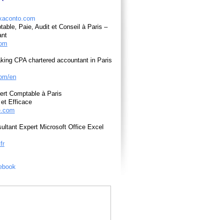
able, Paie, Audit et Conseil à Paris –
ant
com
king CPA chartered accountant in Paris
om/en
ert Comptable à Paris
et Efficace
e.com
ultant Expert Microsoft Office Excel
fr