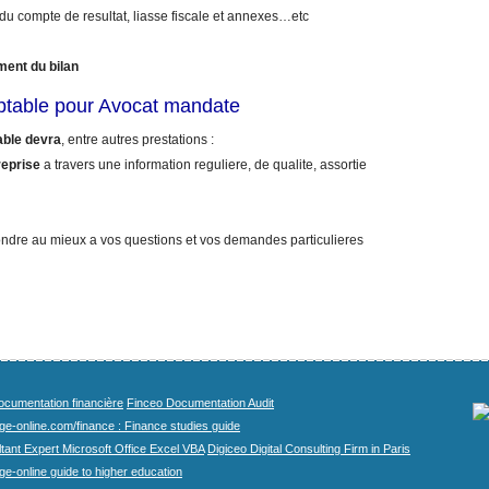
 du compte de resultat, liasse fiscale et annexes…etc
ment du bilan
ptable pour Avocat mandate
able devra
, entre autres prestations :
reprise
a travers une information reguliere, de qualite, assortie
ndre au mieux a vos questions et vos demandes particulieres
cumentation financière
Finceo Documentation Audit
ege-online.com/finance : Finance studies guide
tant Expert Microsoft Office Excel VBA
Digiceo Digital Consulting Firm in Paris
ge-online guide to higher education