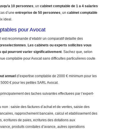
jusqu’a 10 personnes
, un
cabinet comptable de 1 a 4 salaries
cas d’une
entreprise de 50 personnes
, un
cabinet comptable
ix ideal.
mptables pour Avocat
il est recommande d’etablir un comparatif detaille des
preselectionnes
.
Les cabinets ou experts sollicites vous
s qui pourront varier significativement
. Sachez que, selon
ue comptable pour Avocat sans difficultes particulieres coute
out annuel
d’expertise comptable de 2000 € minimum pour les
 5000 € pour les petites SARL Avocat.
 principalement des taches suivantes effectuees par l’expert-
 non : saisie des factures d’achat et de ventes, saisie des
bancaires, rapprochement bancaire, calcul et etablissement des
, ecritures de paies, ecritures des dotations aux
vance, produits constates d’avance, autres operations