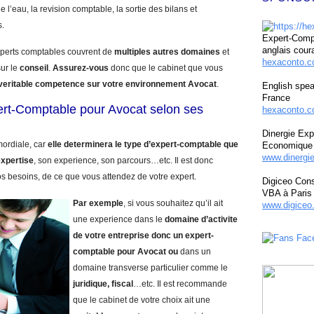
e l’eau, la revision comptable, la sortie des bilans et
s.
Expert-Compt
anglais cour
experts comptables couvrent de
multiples autres domaines
et
hexaconto.
sur le
conseil
.
Assurez-vous
donc que le cabinet que vous
veritable competence sur votre environnement Avocat
.
English spea
France
ert-Comptable pour Avocat selon ses
hexaconto.c
Dinergie Exp
mordiale, car
elle determinera le type d’expert-comptable que
Economique 
www.dinergi
xpertise
, son experience, son parcours…etc. Il est donc
os besoins, de ce que vous attendez de votre expert.
Digiceo Cons
VBA à Paris
Par exemple
, si vous souhaitez qu’il ait
www.digiceo.
une experience dans le
domaine d’activite
de votre entreprise donc un expert-
comptable pour Avocat ou
dans un
domaine transverse particulier comme le
juridique, fiscal
…etc. Il est recommande
que le cabinet de votre choix ait une