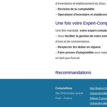
d’inventaires et etablissement du bilan,
–
Revision de la comptabilite
–
Operations d’inventaire et etablisse
Une fois votre Expert-Com
Une fois mandate,
votre expert-compt
– Vous
faciliter la gestion de votre ent
d’avis et de commentaires.
–
Respecter les delais en vigueur
–
Faire preuve d’adaptabilite
pour repo
en tant que Avocat.
Recommandations
ComptaShop
Neo-finance Do
Site d'information gratuit
Universitycoll
Paris - France
Digiceo Consul
Universitycolle