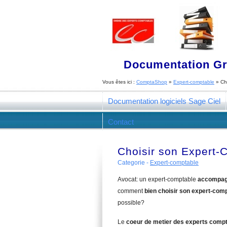
Documentation Gra
Vous êtes ici :
ComptaShop
»
Expert-comptable
»
Ch
Documentation logiciels Sage Ciel
Contact
Choisir son Expert-
Categorie -
Expert-comptable
Avocat: un expert-comptable
accompagn
comment
bien choisir son expert-com
possible?
Le
coeur de metier des experts comp