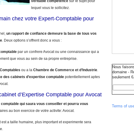
veritable competence
sur le sujet pour
lequel vous le sollicitez.
umain chez votre Expert-Comptable pour
nnel,
un rapport de confiance demeure la base de tous vos
le
. Deux options s’offrent donc a vous :
comptable
par un confrere Avocat ou une connaissance qui a
ement que vous au sein de sa propre entreprise.
Nous faison
s Comptables
ou a la
Chambre de Commerce et d’Industrie
.
domaine - Ré
ste des cabinets d’expertise comptable
potentiellement aptes
seulement 6,
vocat.
e cabinet d’Expertise Comptable pour Avocat
 comptable qui saura vous conseiller et pourra vous
Terms of us
aires au bon exercice de votre activite: Avocat.
 est a taille humaine, plus important et experimente sera
e.