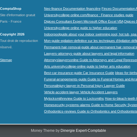
ComptaShop
Neo-finance Documentation financière
Finceo Documentation A
Site d'information gratuit
Universitycollege-online.com/finance : Finance studies guide
Paris - France
Digiceo Consultant Expert Microsoft Office Excel VBA
Digiceo D
Universitycollege-online guide to higher education
Copyright 2026
Indoorpoolguide about your indoor swimming pool, hot tub, spa 
Tout droit de reproduction
Mon-guide-epilation-definitive sur les techniques d'épilation défi
réservé.
Permanent-hair-removal-guide about permanent hair removal 
Lawyers-attorneys-guide about lawyers and legal information
Sitemap
Attorneyslawyersonline Guide to Attorneys and Legal Represe
Arts.universitycollege-online guide to higher arts education
Best-car-insurance-guide Car Insurance Guide
Ideas-for-birth
Funeral-arrangements-guide Guide to Funeral Homes and Ar
Personalinjury-lawyer-in Personal Injury Lawyer Guide
Vehicle-accident-lawyer Vehicle Accident Lawyers
Mylocksmithreview Guide to Locksmiths
How-to-bleach-teeth 
Homesecurity-systems-alarms Guide to Home Security Syste
Orthodontics-reviews Guide to Orthodontics and Orthodontist
Money Theme by
Dinergie Expert-Comptable