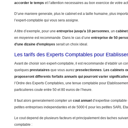
accorder le temps
et l’attention necessaires au bon exercice de votre act
D’une maniere generale, plus le cabinet est a taille humaine, plus import
l’expert-comptable qui vous sera assigne.
A titre d’exemple, pour une
entreprise jusqu’a 10 personnes
, un
cabinet
en moyenne est recommande. Dans le cas d’une
entreprise de 50 pers
d’une dizaine d’employes
serait un choix ideal.
Les tarifs des Experts Comptables pour Etablisse
Avant de choisir son expert-comptable, il est recommande d’etablir un com
quelques
prestataires
que vous aurez
preselectionnes
.
Les cabinets ou
proposeront differents forfaits annuels qui pourront varier significati
l’Ordre des Experts Comptables, une tenue comptable pour Etablissement d
particulieres coute entre 50 et 80 euros de l’heure.
Il faut alors generalement compter un
cout annuel
d’expertise comptable
petites entreprises independantes et de 5000 € pour les petites SARL Eta
Le cout depend de plusieurs facteurs et principalement des taches suivant
comptable :