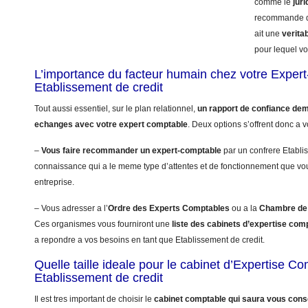
comme le
juri
recommande qu
ait une
verita
pour lequel vou
L’importance du facteur humain chez votre Exper
Etablissement de credit
Tout aussi essentiel, sur le plan relationnel,
un rapport de confiance dem
echanges avec votre expert comptable
. Deux options s’offrent donc a v
–
Vous faire recommander un expert-comptable
par un confrere Etabli
connaissance qui a le meme type d’attentes et de fonctionnement que vo
entreprise.
– Vous adresser a l’
Ordre des Experts Comptables
ou a la
Chambre de 
Ces organismes vous fourniront une
liste des cabinets d’expertise com
a repondre a vos besoins en tant que Etablissement de credit.
Quelle taille ideale pour le cabinet d’Expertise C
Etablissement de credit
Il est tres important de choisir le
cabinet comptable qui saura vous conse