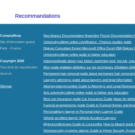
Recommandations
ComptaShop
Neo-finance Documentation financière
Finceo Documentation A
Site d'information gratuit
Universitycollege-online.com/finance : Finance studies guide
Paris - France
Digiceo Consultant Expert Microsoft Office Excel VBA
Digiceo D
Universitycollege-online guide to higher education
Copyright 2026
Indoorpoolguide about your indoor swimming pool, hot tub, spa 
Tout droit de reproduction
Mon-guide-epilation-definitive sur les techniques d'épilation défi
réservé.
Permanent-hair-removal-guide about permanent hair removal 
Lawyers-attorneys-guide about lawyers and legal information
Sitemap
Attorneyslawyersonline Guide to Attorneys and Legal Represe
Arts.universitycollege-online guide to higher arts education
Best-car-insurance-guide Car Insurance Guide
Ideas-for-birth
Funeral-arrangements-guide Guide to Funeral Homes and Ar
Personalinjury-lawyer-in Personal Injury Lawyer Guide
Vehicle-accident-lawyer Vehicle Accident Lawyers
Mylocksmithreview Guide to Locksmiths
How-to-bleach-teeth 
Homesecurity-systems-alarms Guide to Home Security Syste