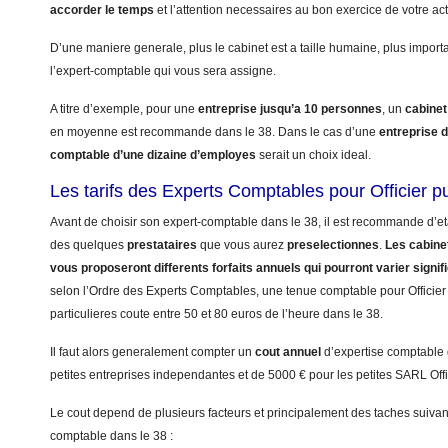
accorder le temps
et l’attention necessaires au bon exercice de votre activ
D’une maniere generale, plus le cabinet est a taille humaine, plus import
l’expert-comptable qui vous sera assigne.
A titre d’exemple, pour une
entreprise jusqu’a 10 personnes
, un
cabinet
en moyenne est recommande dans le 38. Dans le cas d’une
entreprise 
comptable d’une dizaine d’employes
serait un choix ideal.
Les tarifs des Experts Comptables pour Officier pu
Avant de choisir son expert-comptable dans le 38, il est recommande d’eta
des quelques
prestataires
que vous aurez
preselectionnes
.
Les cabinet
vous proposeront differents forfaits annuels qui pourront varier signi
selon l’Ordre des Experts Comptables, une tenue comptable pour Officier p
particulieres coute entre 50 et 80 euros de l’heure dans le 38.
Il faut alors generalement compter un
cout annuel
d’expertise comptable
petites entreprises independantes et de 5000 € pour les petites SARL Offic
Le cout depend de plusieurs facteurs et principalement des taches suivant
comptable dans le 38 :