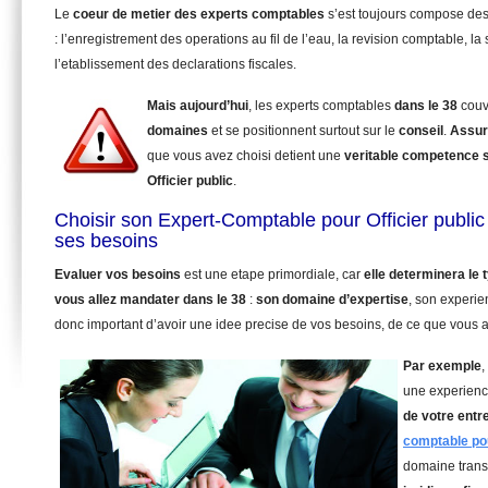
Le
coeur de metier des experts comptables
s’est toujours compose de
: l’enregistrement des operations au fil de l’eau, la revision comptable, la 
l’etablissement des declarations fiscales.
Mais aujourd’hui
, les experts comptables
dans le 38
couv
domaines
et se positionnent surtout sur le
conseil
.
Assur
que vous avez choisi detient une
veritable competence 
Officier public
.
Choisir son Expert-Comptable pour Officier public
ses besoins
Evaluer vos besoins
est une etape primordiale, car
elle determinera le
vous allez mandater
dans le 38
:
son domaine d’expertise
, son experie
donc important d’avoir une idee precise de vos besoins, de ce que vous a
Par exemple
,
une experienc
de votre entr
comptable pou
domaine trans