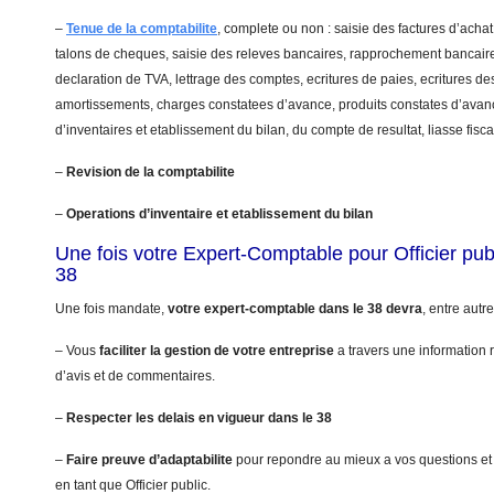
–
Tenue de la comptabilite
, complete ou non : saisie des factures d’achat
talons de cheques, saisie des releves bancaires, rapprochement bancaire
declaration de TVA, lettrage des comptes, ecritures de paies, ecritures de
amortissements, charges constatees d’avance, produits constates d’avanc
d’inventaires et etablissement du bilan, du compte de resultat, liasse fis
–
Revision de la comptabilite
–
Operations d’inventaire et etablissement du bilan
Une fois votre Expert-Comptable pour Officier pu
38
Une fois mandate,
votre expert-comptable dans le 38 devra
, entre autre
– Vous
faciliter la gestion de votre entreprise
a travers une information r
d’avis et de commentaires.
–
Respecter les delais en vigueur dans le 38
–
Faire preuve d’adaptabilite
pour repondre au mieux a vos questions et
en tant que Officier public.