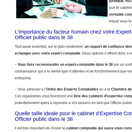
juridique, fisc
que le cabinet
veritable co
lequel vous le 
L’importance du facteur humain chez votre Exper
Officier public dans le 38
Tout aussi essentiel, sur le plan relationnel,
un rapport de confiance dem
echanges avec votre expert comptable
. Deux options s’offrent donc a v
–
Vous faire recommander un expert-comptable dans le 38
par un confr
connaissance qui a le meme type d’attentes et de fonctionnement que vo
entreprise.
– Vous adresser a l’
Ordre des Experts Comptables
ou a la
Chambre de 
Ces organismes vous fourniront une
liste des cabinets d’expertise com
potentiellement aptes a repondre a vos besoins en tant que Officier public
Quelle taille ideale pour le cabinet d’Expertise C
Officier public dans le 38
Il est tres important de choisir le
cabinet comptable qui saura vous conse