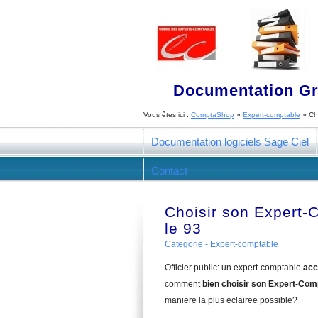
Documentation Gra
Vous êtes ici :
ComptaShop
»
Expert-comptable
»
Ch
Documentation logiciels Sage Ciel
Contact
Choisir son Expert-C
le 93
Categorie -
Expert-comptable
Officier public: un expert-comptable
acc
comment
bien choisir son Expert-Comp
maniere la plus eclairee possible?