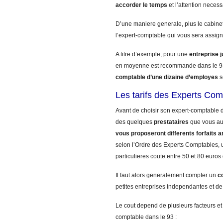
accorder le temps
et l’attention necess
D’une maniere generale, plus le cabinet
l’expert-comptable qui vous sera assign
A titre d’exemple, pour une
entreprise 
en moyenne est recommande dans le 93
comptable d’une dizaine d’employes
s
Les tarifs des Experts Comp
Avant de choisir son expert-comptable d
des quelques
prestataires
que vous a
vous proposeront differents forfaits a
selon l’Ordre des Experts Comptables, u
particulieres coute entre 50 et 80 euros
Il faut alors generalement compter un
c
petites entreprises independantes et de 
Le cout depend de plusieurs facteurs et
comptable dans le 93 :