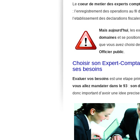
Le
coeur de metier des experts comp
: l’enregistrement des operations au fil d
l’etablissement des declarations fiscale
Mais aujourd’hui
, les 
domaines
et se position
que vous avez choisi de
Officier public
.
Choisir son Expert-Comptab
ses besoins
Evaluer vos besoins
est une etape pri
vous allez mandater
dans le 93
:
son d
donc important d’avoir une idee precise