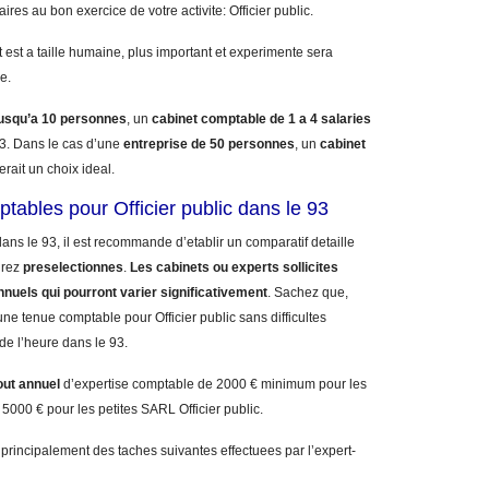
aires au bon exercice de votre activite: Officier public.
 est a taille humaine, plus important et experimente sera
e.
jusqu’a 10 personnes
, un
cabinet comptable de 1 a 4 salaries
. Dans le cas d’une
entreprise de 50 personnes
, un
cabinet
erait un choix ideal.
tables pour Officier public dans le 93
ans le 93, il est recommande d’etablir un comparatif detaille
urez
preselectionnes
.
Les cabinets ou experts sollicites
nnuels qui pourront varier significativement
. Sachez que,
ne tenue comptable pour Officier public sans difficultes
 de l’heure dans le 93.
out annuel
d’expertise comptable de 2000 € minimum pour les
5000 € pour les petites SARL Officier public.
 principalement des taches suivantes effectuees par l’expert-