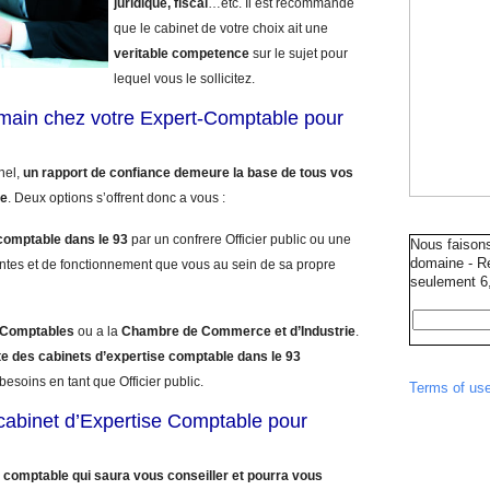
juridique, fiscal
…etc. Il est recommande
que le cabinet de votre choix ait une
veritable competence
sur le sujet pour
lequel vous le sollicitez.
umain chez votre Expert-Comptable pour
nnel,
un rapport de confiance demeure la base de tous vos
le
. Deux options s’offrent donc a vous :
comptable dans le 93
par un confrere Officier public ou une
Nous faison
domaine - Ré
ntes et de fonctionnement que vous au sein de sa propre
seulement 6,
s Comptables
ou a la
Chambre de Commerce et d’Industrie
.
ste des cabinets d’expertise comptable dans le 93
esoins en tant que Officier public.
Terms of us
e cabinet d’Expertise Comptable pour
 comptable qui saura vous conseiller et pourra vous