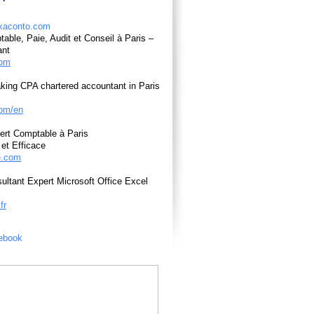
able, Paie, Audit et Conseil à Paris –
ant
com
king CPA chartered accountant in Paris
om/en
ert Comptable à Paris
et Efficace
e.com
ultant Expert Microsoft Office Excel
fr