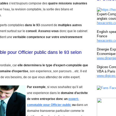
tables
s’est toujours compose des
quatre missions suivantes
e l’eau, la revision comptable, la sortie des bilans et
Expert-Compt
s.
anglais cour
hexaconto.
experts comptables
dans le 93
couvrent de
multiples autres
nent surtout sur le
conseil
.
Assurez-vous
donc que le cabinet
English spea
France
tient une
veritable competence sur votre environnement
hexaconto.c
Dinergie Exp
le pour Officier public dans le 93 selon
Economique 
www.dinergi
mordiale, car
elle determinera le type d’expert-comptable que
Digiceo Cons
omaine d’expertise
, son experience, son parcours…etc. Il est
VBA à Paris
www.digiceo.
 de vos besoins, de ce que vous attendez de votre expert.
Par exemple
, si vous souhaitez qu’il ait
une experience dans le
domaine d’activite
de votre entreprise donc un
expert-
comptable pour Officier public
ou
dans un
domaine transverse particulier comme le