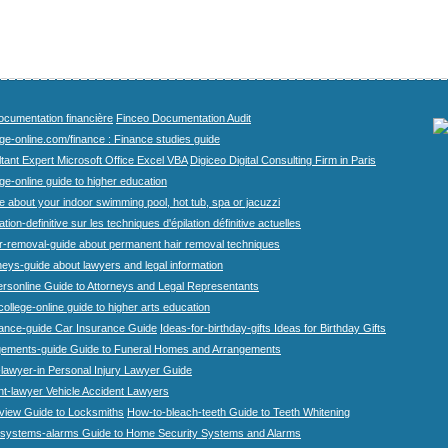
cumentation financière
Finceo Documentation Audit
ege-online.com/finance : Finance studies guide
tant Expert Microsoft Office Excel VBA
Digiceo Digital Consulting Firm in Paris
ge-online guide to higher education
e about your indoor swimming pool, hot tub, spa or jacuzzi
tion-definitive sur les techniques d'épilation définitive actuelles
r-removal-guide about permanent hair removal techniques
eys-guide about lawyers and legal information
rsonline Guide to Attorneys and Legal Representants
college-online guide to higher arts education
rance-guide Car Insurance Guide
Ideas-for-birthday-gifts Ideas for Birthday Gifts
gements-guide Guide to Funeral Homes and Arrangements
-lawyer-in Personal Injury Lawyer Guide
nt-lawyer Vehicle Accident Lawyers
view Guide to Locksmiths
How-to-bleach-teeth Guide to Teeth Whitening
systems-alarms Guide to Home Security Systems and Alarms