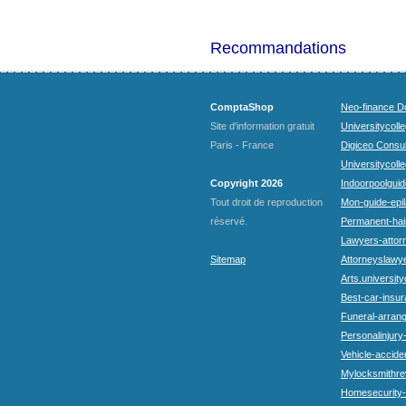
Recommandations
ComptaShop
Neo-finance Do
Site d'information gratuit
Universitycoll
Paris - France
Digiceo Consul
Universitycolle
Copyright 2026
Indoorpoolguid
Tout droit de reproduction
Mon-guide-epila
réservé.
Permanent-hai
Lawyers-attorn
Sitemap
Attorneyslawye
Arts.university
Best-car-insu
Funeral-arran
Personalinjury
Vehicle-accide
Mylocksmithre
Homesecurity-