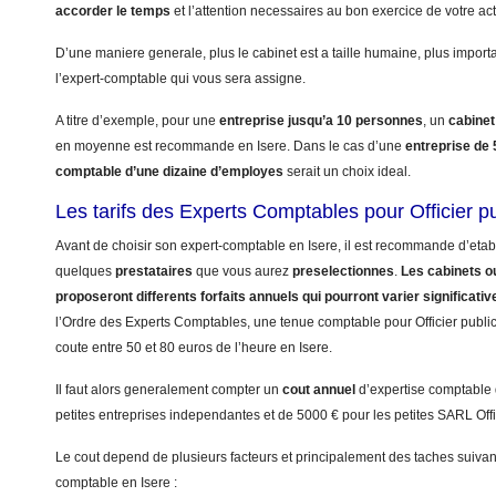
accorder le temps
et l’attention necessaires au bon exercice de votre activ
D’une maniere generale, plus le cabinet est a taille humaine, plus import
l’expert-comptable qui vous sera assigne.
A titre d’exemple, pour une
entreprise jusqu’a 10 personnes
, un
cabinet
en moyenne est recommande en Isere. Dans le cas d’une
entreprise de
comptable d’une dizaine d’employes
serait un choix ideal.
Les tarifs des Experts Comptables pour Officier pu
Avant de choisir son expert-comptable en Isere, il est recommande d’etabl
quelques
prestataires
que vous aurez
preselectionnes
.
Les cabinets ou
proposeront differents forfaits annuels qui pourront varier significati
l’Ordre des Experts Comptables, une tenue comptable pour Officier public s
coute entre 50 et 80 euros de l’heure en Isere.
Il faut alors generalement compter un
cout annuel
d’expertise comptable
petites entreprises independantes et de 5000 € pour les petites SARL Offic
Le cout depend de plusieurs facteurs et principalement des taches suivant
comptable en Isere :