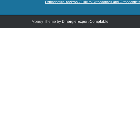
Orthodontics-reviews Guide to Orthodontics and Orthodontist
Money Theme by
Dinergie Expert-Comptable