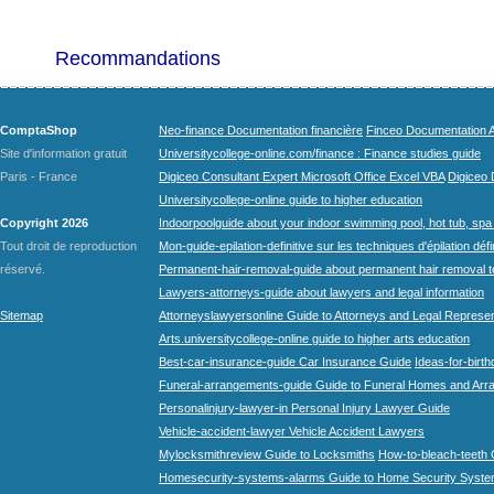
Recommandations
ComptaShop
Neo-finance Documentation financière
Finceo Documentation A
Site d'information gratuit
Universitycollege-online.com/finance : Finance studies guide
Paris - France
Digiceo Consultant Expert Microsoft Office Excel VBA
Digiceo D
Universitycollege-online guide to higher education
Copyright 2026
Indoorpoolguide about your indoor swimming pool, hot tub, spa 
Tout droit de reproduction
Mon-guide-epilation-definitive sur les techniques d'épilation défi
réservé.
Permanent-hair-removal-guide about permanent hair removal 
Lawyers-attorneys-guide about lawyers and legal information
Sitemap
Attorneyslawyersonline Guide to Attorneys and Legal Represe
Arts.universitycollege-online guide to higher arts education
Best-car-insurance-guide Car Insurance Guide
Ideas-for-birth
Funeral-arrangements-guide Guide to Funeral Homes and Ar
Personalinjury-lawyer-in Personal Injury Lawyer Guide
Vehicle-accident-lawyer Vehicle Accident Lawyers
Mylocksmithreview Guide to Locksmiths
How-to-bleach-teeth 
Homesecurity-systems-alarms Guide to Home Security Syste