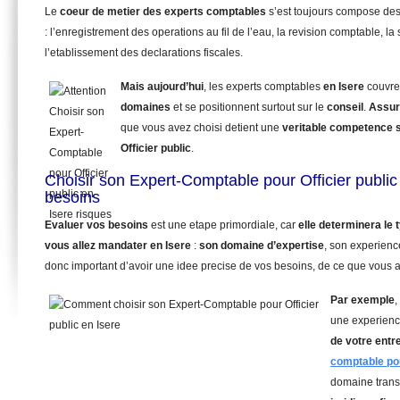
Le
coeur de metier des experts comptables
s’est toujours compose de
: l’enregistrement des operations au fil de l’eau, la revision comptable, la 
l’etablissement des declarations fiscales.
Mais aujourd’hui
, les experts comptables
en Isere
couvre
domaines
et se positionnent surtout sur le
conseil
.
Assur
que vous avez choisi detient une
veritable competence 
Officier public
.
Choisir son Expert-Comptable pour Officier public
besoins
Evaluer vos besoins
est une etape primordiale, car
elle determinera le
vous allez mandater
en Isere
:
son domaine d’expertise
, son experienc
donc important d’avoir une idee precise de vos besoins, de ce que vous a
Par exemple
,
une experienc
de votre entr
comptable pou
domaine trans