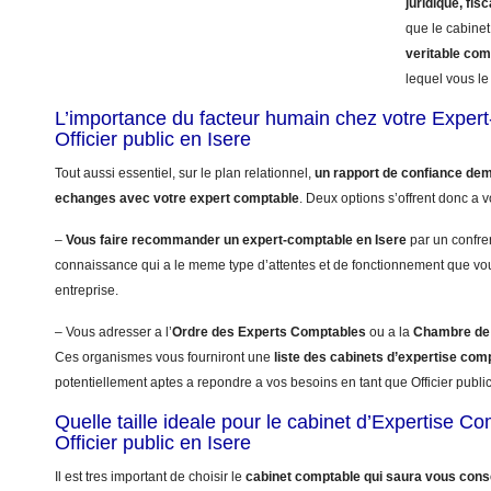
juridique, fisc
que le cabinet
veritable co
lequel vous le 
L’importance du facteur humain chez votre Exper
Officier public en Isere
Tout aussi essentiel, sur le plan relationnel,
un rapport de confiance dem
echanges avec votre expert comptable
. Deux options s’offrent donc a v
–
Vous faire recommander un expert-comptable en Isere
par un confrer
connaissance qui a le meme type d’attentes et de fonctionnement que vo
entreprise.
– Vous adresser a l’
Ordre des Experts Comptables
ou a la
Chambre de 
Ces organismes vous fourniront une
liste des cabinets d’expertise com
potentiellement aptes a repondre a vos besoins en tant que Officier public
Quelle taille ideale pour le cabinet d’Expertise C
Officier public en Isere
Il est tres important de choisir le
cabinet comptable qui saura vous conse