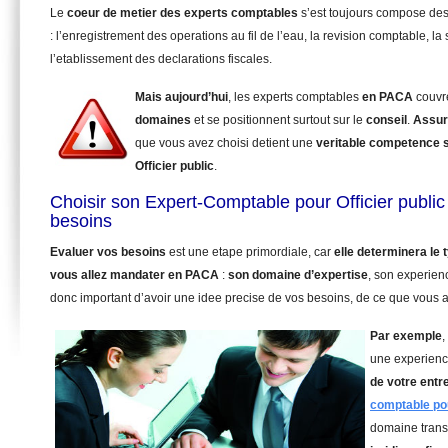
Le
coeur de metier des experts comptables
s’est toujours compose de
: l’enregistrement des operations au fil de l’eau, la revision comptable, la 
l’etablissement des declarations fiscales.
Mais aujourd’hui
, les experts comptables
en PACA
couvr
domaines
et se positionnent surtout sur le
conseil
.
Assur
que vous avez choisi detient une
veritable competence 
Officier public
.
Choisir son Expert-Comptable pour Officier publi
besoins
Evaluer vos besoins
est une etape primordiale, car
elle determinera le
vous allez mandater
en PACA
:
son domaine d’expertise
, son experien
donc important d’avoir une idee precise de vos besoins, de ce que vous a
Par exemple
,
une experienc
de votre entr
comptable pou
domaine trans