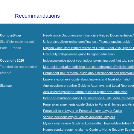
Recommandations
ComptaShop
Neo-finance Documentation financière
Finceo Documentation A
Site d'information gratuit
Universitycollege-online.com/finance : Finance studies guide
Paris - France
Digiceo Consultant Expert Microsoft Office Excel VBA
Digiceo D
Universitycollege-online guide to higher education
Copyright 2026
Indoorpoolguide about your indoor swimming pool, hot tub, spa 
Tout droit de reproduction
Mon-guide-epilation-definitive sur les techniques d'épilation défi
réservé.
Permanent-hair-removal-guide about permanent hair removal 
Lawyers-attorneys-guide about lawyers and legal information
Sitemap
Attorneyslawyersonline Guide to Attorneys and Legal Represe
Arts.universitycollege-online guide to higher arts education
Best-car-insurance-guide Car Insurance Guide
Ideas-for-birth
Funeral-arrangements-guide Guide to Funeral Homes and Ar
Personalinjury-lawyer-in Personal Injury Lawyer Guide
Vehicle-accident-lawyer Vehicle Accident Lawyers
Mylocksmithreview Guide to Locksmiths
How-to-bleach-teeth 
Homesecurity-systems-alarms Guide to Home Security Syste