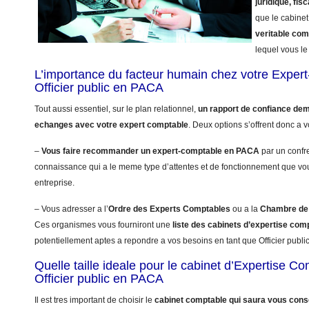
juridique, fisc
que le cabinet
veritable co
lequel vous le 
L’importance du facteur humain chez votre Exper
Officier public en PACA
Tout aussi essentiel, sur le plan relationnel,
un rapport de confiance dem
echanges avec votre expert comptable
. Deux options s’offrent donc a v
–
Vous faire recommander un expert-comptable en PACA
par un confre
connaissance qui a le meme type d’attentes et de fonctionnement que vo
entreprise.
– Vous adresser a l’
Ordre des Experts Comptables
ou a la
Chambre de 
Ces organismes vous fourniront une
liste des cabinets d’expertise co
potentiellement aptes a repondre a vos besoins en tant que Officier public
Quelle taille ideale pour le cabinet d’Expertise C
Officier public en PACA
Il est tres important de choisir le
cabinet comptable qui saura vous conse