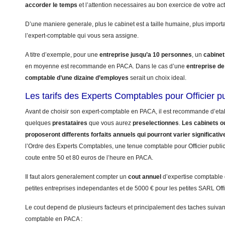
accorder le temps
et l’attention necessaires au bon exercice de votre activ
D’une maniere generale, plus le cabinet est a taille humaine, plus import
l’expert-comptable qui vous sera assigne.
A titre d’exemple, pour une
entreprise jusqu’a 10 personnes
, un
cabinet
en moyenne est recommande en PACA. Dans le cas d’une
entreprise d
comptable d’une dizaine d’employes
serait un choix ideal.
Les tarifs des Experts Comptables pour Officier 
Avant de choisir son expert-comptable en PACA, il est recommande d’etabl
quelques
prestataires
que vous aurez
preselectionnes
.
Les cabinets ou
proposeront differents forfaits annuels qui pourront varier significati
l’Ordre des Experts Comptables, une tenue comptable pour Officier public s
coute entre 50 et 80 euros de l’heure en PACA.
Il faut alors generalement compter un
cout annuel
d’expertise comptable
petites entreprises independantes et de 5000 € pour les petites SARL Offic
Le cout depend de plusieurs facteurs et principalement des taches suivant
comptable en PACA :