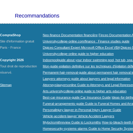
Recommandations
ComptaShop
Neo-finance Documentation financière
Finceo Documentation A
Site d'information gratuit
Universitycollege-online.com/finance : Finance studies guide
Paris - France
Digiceo Consultant Expert Microsoft Office Excel VBA
Digiceo D
Universitycollege-online guide to higher education
Copyright 2026
Indoorpoolguide about your indoor swimming pool, hot tub, spa 
Tout droit de reproduction
Mon-guide-epilation-definitive sur les techniques d'épilation défi
réservé.
Permanent-hair-removal-guide about permanent hair removal 
Lawyers-attorneys-guide about lawyers and legal information
Sitemap
Attorneyslawyersonline Guide to Attorneys and Legal Represe
Arts.universitycollege-online guide to higher arts education
Best-car-insurance-guide Car Insurance Guide
Ideas-for-birth
Funeral-arrangements-guide Guide to Funeral Homes and Ar
Personalinjury-lawyer-in Personal Injury Lawyer Guide
Vehicle-accident-lawyer Vehicle Accident Lawyers
Mylocksmithreview Guide to Locksmiths
How-to-bleach-teeth 
Homesecurity-systems-alarms Guide to Home Security Syste