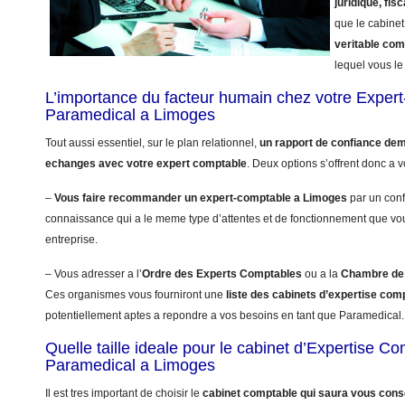
juridique, fisc
que le cabinet
veritable co
lequel vous le 
L’importance du facteur humain chez votre Exper
Paramedical a Limoges
Tout aussi essentiel, sur le plan relationnel,
un rapport de confiance dem
echanges avec votre expert comptable
. Deux options s’offrent donc a v
–
Vous faire recommander un expert-comptable a Limoges
par un con
connaissance qui a le meme type d’attentes et de fonctionnement que vo
entreprise.
– Vous adresser a l’
Ordre des Experts Comptables
ou a la
Chambre de 
Ces organismes vous fourniront une
liste des cabinets d’expertise co
potentiellement aptes a repondre a vos besoins en tant que Paramedical.
Quelle taille ideale pour le cabinet d’Expertise C
Paramedical a Limoges
Il est tres important de choisir le
cabinet comptable qui saura vous conse