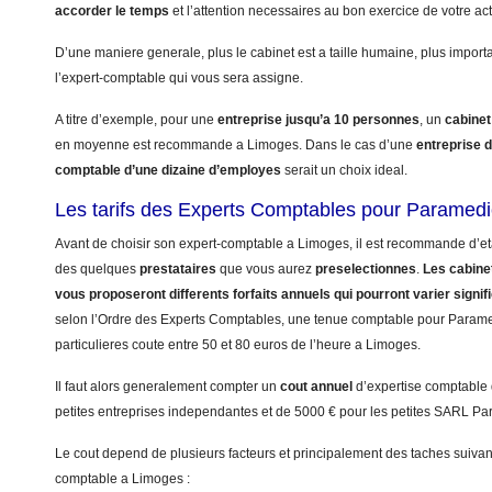
accorder le temps
et l’attention necessaires au bon exercice de votre act
D’une maniere generale, plus le cabinet est a taille humaine, plus import
l’expert-comptable qui vous sera assigne.
A titre d’exemple, pour une
entreprise jusqu’a 10 personnes
, un
cabinet
en moyenne est recommande a Limoges. Dans le cas d’une
entreprise 
comptable d’une dizaine d’employes
serait un choix ideal.
Les tarifs des Experts Comptables pour Paramedi
Avant de choisir son expert-comptable a Limoges, il est recommande d’eta
des quelques
prestataires
que vous aurez
preselectionnes
.
Les cabinet
vous proposeront differents forfaits annuels qui pourront varier signi
selon l’Ordre des Experts Comptables, une tenue comptable pour Paramedi
particulieres coute entre 50 et 80 euros de l’heure a Limoges.
Il faut alors generalement compter un
cout annuel
d’expertise comptable
petites entreprises independantes et de 5000 € pour les petites SARL Pa
Le cout depend de plusieurs facteurs et principalement des taches suivant
comptable a Limoges :