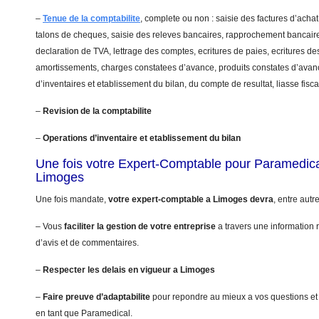
–
Tenue de la comptabilite
, complete ou non : saisie des factures d’achat
talons de cheques, saisie des releves bancaires, rapprochement bancaire
declaration de TVA, lettrage des comptes, ecritures de paies, ecritures de
amortissements, charges constatees d’avance, produits constates d’avanc
d’inventaires et etablissement du bilan, du compte de resultat, liasse fis
–
Revision de la comptabilite
–
Operations d’inventaire et etablissement du bilan
Une fois votre Expert-Comptable pour Paramedic
Limoges
Une fois mandate,
votre expert-comptable a Limoges devra
, entre autr
– Vous
faciliter la gestion de votre entreprise
a travers une information r
d’avis et de commentaires.
–
Respecter les delais en vigueur a Limoges
–
Faire preuve d’adaptabilite
pour repondre au mieux a vos questions et
en tant que Paramedical.