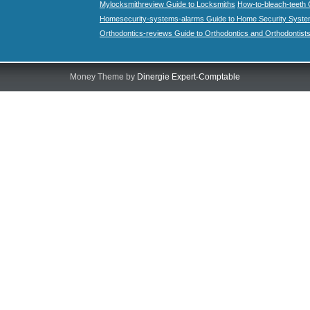
Mylocksmithreview Guide to Locksmiths
How-to-bleach-teeth 
Homesecurity-systems-alarms Guide to Home Security Syste
Orthodontics-reviews Guide to Orthodontics and Orthodontist
Money Theme by
Dinergie Expert-Comptable