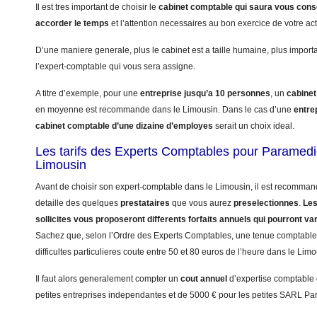
Il est tres important de choisir le
cabinet comptable qui saura vous conse
accorder le temps
et l’attention necessaires au bon exercice de votre act
D’une maniere generale, plus le cabinet est a taille humaine, plus import
l’expert-comptable qui vous sera assigne.
A titre d’exemple, pour une
entreprise jusqu’a 10 personnes
, un
cabinet
en moyenne est recommande dans le Limousin. Dans le cas d’une
entre
cabinet comptable d’une dizaine d’employes
serait un choix ideal.
Les tarifs des Experts Comptables pour Paramedi
Limousin
Avant de choisir son expert-comptable dans le Limousin, il est recommand
detaille des quelques
prestataires
que vous aurez
preselectionnes
.
Les
sollicites vous proposeront differents forfaits annuels qui pourront va
Sachez que, selon l’Ordre des Experts Comptables, une tenue comptabl
difficultes particulieres coute entre 50 et 80 euros de l’heure dans le Limo
Il faut alors generalement compter un
cout annuel
d’expertise comptable
petites entreprises independantes et de 5000 € pour les petites SARL Pa