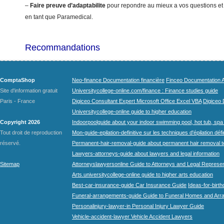
–
Faire preuve d’adaptabilite
pour repondre au mieux a vos questions et
en tant que Paramedical.
Recommandations
ComptaShop
Neo-finance Documentation financière
Finceo Documentation A
Site d'information gratuit
Universitycollege-online.com/finance : Finance studies guide
Paris - France
Digiceo Consultant Expert Microsoft Office Excel VBA
Digiceo D
Universitycollege-online guide to higher education
Copyright 2026
Indoorpoolguide about your indoor swimming pool, hot tub, spa 
Tout droit de reproduction
Mon-guide-epilation-definitive sur les techniques d'épilation défi
réservé.
Permanent-hair-removal-guide about permanent hair removal 
Lawyers-attorneys-guide about lawyers and legal information
Sitemap
Attorneyslawyersonline Guide to Attorneys and Legal Represe
Arts.universitycollege-online guide to higher arts education
Best-car-insurance-guide Car Insurance Guide
Ideas-for-birth
Funeral-arrangements-guide Guide to Funeral Homes and Ar
Personalinjury-lawyer-in Personal Injury Lawyer Guide
Vehicle-accident-lawyer Vehicle Accident Lawyers