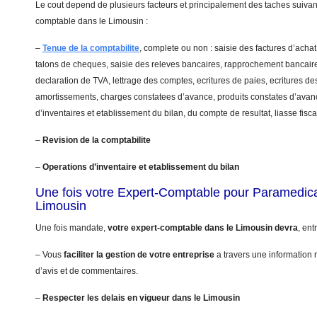
Le cout depend de plusieurs facteurs et principalement des taches suivant
comptable dans le Limousin :
–
Tenue de la comptabilite
, complete ou non : saisie des factures d’achat
talons de cheques, saisie des releves bancaires, rapprochement bancaire
declaration de TVA, lettrage des comptes, ecritures de paies, ecritures de
amortissements, charges constatees d’avance, produits constates d’avanc
d’inventaires et etablissement du bilan, du compte de resultat, liasse fis
–
Revision de la comptabilite
–
Operations d’inventaire et etablissement du bilan
Une fois votre Expert-Comptable pour Paramedic
Limousin
Une fois mandate,
votre expert-comptable dans le Limousin devra
, ent
– Vous
faciliter la gestion de votre entreprise
a travers une information r
d’avis et de commentaires.
–
Respecter les delais en vigueur dans le Limousin