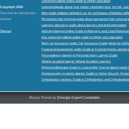
Universitycollege-online guide to higher education
Copyright 2026
Indoorpoolguide about your indoor swimming pool, hot tub, spa 
Tout droit de reproduction
Mon-guide-epilation-definitive sur les techniques d'épilation défi
réservé.
Permanent-hair-removal-guide about permanent hair removal 
Lawyers-attorneys-guide about lawyers and legal information
Sitemap
Attorneyslawyersonline Guide to Attorneys and Legal Represe
Arts.universitycollege-online guide to higher arts education
Best-car-insurance-guide Car Insurance Guide
Ideas-for-birth
Funeral-arrangements-guide Guide to Funeral Homes and Ar
Personalinjury-lawyer-in Personal Injury Lawyer Guide
Vehicle-accident-lawyer Vehicle Accident Lawyers
Mylocksmithreview Guide to Locksmiths
How-to-bleach-teeth 
Homesecurity-systems-alarms Guide to Home Security Syste
Orthodontics-reviews Guide to Orthodontics and Orthodontist
Money Theme by
Dinergie Expert-Comptable