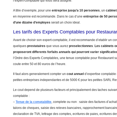
l’expert-comptable qui vous sera assigne.
A titre d’exemple, pour une
entreprise jusqu’a 10 personnes
, un
cabinet
en moyenne est recommande. Dans le cas d’une
entreprise de 50 pers
d’une dizaine d’employes
serait un choix ideal.
Les tarifs des Experts Comptables pour Restaura
Avant de choisir son expert-comptable, il est recommande d’etablir un com
quelques
prestataires
que vous aurez
preselectionnes
.
Les cabinets ou
proposeront differents forfaits annuels qui pourront varier significati
l’Ordre des Experts Comptables, une tenue comptable pour Restaurant sans
coute entre 50 et 80 euros de l’heure.
Il faut alors generalement compter un
cout annuel
d’expertise comptable
petites entreprises independantes et de 5000 € pour les petites SARL Re
Le cout depend de plusieurs facteurs et principalement des taches suivant
comptable :
–
Tenue de la comptabilite
, complete ou non : saisie des factures d’achat
talons de cheques, saisie des releves bancaires, rapprochement bancaire
declaration de TVA, lettrage des comptes, ecritures de paies, ecritures de