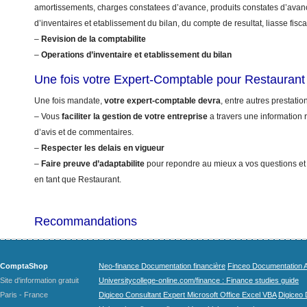
amortissements, charges constatees d’avance, produits constates d’avanc
d’inventaires et etablissement du bilan, du compte de resultat, liasse fis
–
Revision de la comptabilite
–
Operations d’inventaire et etablissement du bilan
Une fois votre Expert-Comptable pour Restauran
Une fois mandate,
votre expert-comptable devra
, entre autres prestation
– Vous
faciliter la gestion de votre entreprise
a travers une information r
d’avis et de commentaires.
–
Respecter les delais en vigueur
–
Faire preuve d’adaptabilite
pour repondre au mieux a vos questions et
en tant que Restaurant.
Recommandations
ComptaShop
Neo-finance Documentation financière
Finceo Documentation A
Site d'information gratuit
Universitycollege-online.com/finance : Finance studies guide
Paris - France
Digiceo Consultant Expert Microsoft Office Excel VBA
Digiceo D