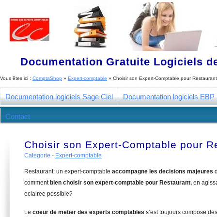
Documentation Gratuite Logiciels de
Vous êtes ici :
ComptaShop
»
Expert-comptable
»
Choisir son Expert-Comptable pour Restaurant
Documentation logiciels Sage Ciel
Documentation logiciels EBP
Contact
Choisir son Expert-Comptable pour R
Categorie -
Expert-comptable
Restaurant: un expert-comptable
accompagne les decisions majeures
d
comment
bien choisir son expert-comptable pour Restaurant,
en agiss
eclairee possible?
Le
coeur de metier des experts comptables
s’est toujours compose de