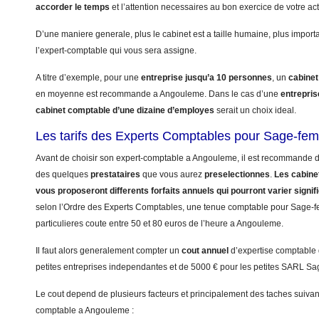
accorder le temps
et l’attention necessaires au bon exercice de votre ac
D’une maniere generale, plus le cabinet est a taille humaine, plus import
l’expert-comptable qui vous sera assigne.
A titre d’exemple, pour une
entreprise jusqu’a 10 personnes
, un
cabinet
en moyenne est recommande a Angouleme. Dans le cas d’une
entrepri
cabinet comptable d’une dizaine d’employes
serait un choix ideal.
Les tarifs des Experts Comptables pour Sage-f
Avant de choisir son expert-comptable a Angouleme, il est recommande d’e
des quelques
prestataires
que vous aurez
preselectionnes
.
Les cabinet
vous proposeront differents forfaits annuels qui pourront varier signi
selon l’Ordre des Experts Comptables, une tenue comptable pour Sage-fe
particulieres coute entre 50 et 80 euros de l’heure a Angouleme.
Il faut alors generalement compter un
cout annuel
d’expertise comptable
petites entreprises independantes et de 5000 € pour les petites SARL S
Le cout depend de plusieurs facteurs et principalement des taches suivant
comptable a Angouleme :