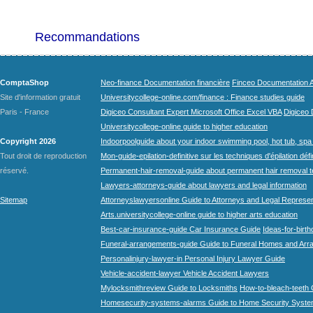
Recommandations
ComptaShop
Neo-finance Documentation financière
Finceo Documentation A
Site d'information gratuit
Universitycollege-online.com/finance : Finance studies guide
Paris - France
Digiceo Consultant Expert Microsoft Office Excel VBA
Digiceo D
Universitycollege-online guide to higher education
Copyright 2026
Indoorpoolguide about your indoor swimming pool, hot tub, spa 
Tout droit de reproduction
Mon-guide-epilation-definitive sur les techniques d'épilation défi
réservé.
Permanent-hair-removal-guide about permanent hair removal 
Lawyers-attorneys-guide about lawyers and legal information
Sitemap
Attorneyslawyersonline Guide to Attorneys and Legal Represe
Arts.universitycollege-online guide to higher arts education
Best-car-insurance-guide Car Insurance Guide
Ideas-for-birth
Funeral-arrangements-guide Guide to Funeral Homes and Ar
Personalinjury-lawyer-in Personal Injury Lawyer Guide
Vehicle-accident-lawyer Vehicle Accident Lawyers
Mylocksmithreview Guide to Locksmiths
How-to-bleach-teeth 
Homesecurity-systems-alarms Guide to Home Security Syste