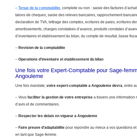
–
Tenue de la comptabilite
, complete ou non : saisie des factures d’achat
talons de cheques, saisie des releves bancaires, rapprochement bancaire
declaration de TVA, lettrage des comptes, ecritures de paies, ecritures de
amortissements, charges constatees d’avance, produits constates d’avanc
d’inventaires et etablissement du bilan, du compte de resultat, liasse fis
–
Revision de la comptabilite
–
Operations d’inventaire et etablissement du bilan
Une fois votre Expert-Comptable pour Sage-fem
Angouleme
Une fois mandate,
votre expert-comptable a Angouleme devra
, entre a
– Vous
faciliter la gestion de votre entreprise
a travers une information r
d’avis et de commentaires.
–
Respecter les delais en vigueur a Angouleme
–
Faire preuve d’adaptabilite
pour repondre au mieux a vos questions et
en tant que Sage-femme.