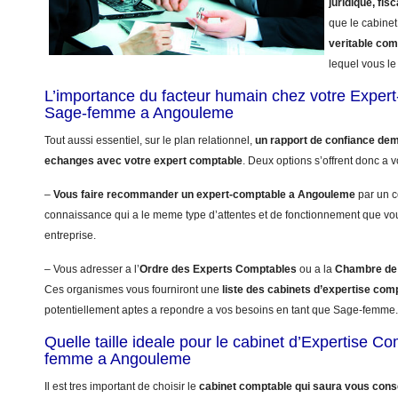
juridique, fisc
que le cabinet
veritable co
lequel vous le 
L’importance du facteur humain chez votre Exper
Sage-femme a Angouleme
Tout aussi essentiel, sur le plan relationnel,
un rapport de confiance dem
echanges avec votre expert comptable
. Deux options s’offrent donc a v
–
Vous faire recommander un expert-comptable a Angouleme
par un 
connaissance qui a le meme type d’attentes et de fonctionnement que vo
entreprise.
– Vous adresser a l’
Ordre des Experts Comptables
ou a la
Chambre de 
Ces organismes vous fourniront une
liste des cabinets d’expertise co
potentiellement aptes a repondre a vos besoins en tant que Sage-femme.
Quelle taille ideale pour le cabinet d’Expertise 
femme a Angouleme
Il est tres important de choisir le
cabinet comptable qui saura vous conse