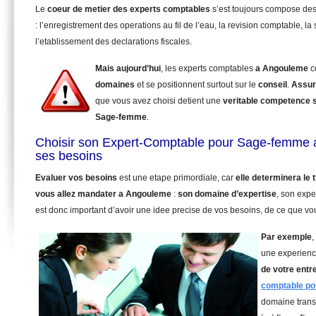
Le
coeur de metier des experts comptables
s’est toujours compose de
: l’enregistrement des operations au fil de l’eau, la revision comptable, la 
l’etablissement des declarations fiscales.
Mais aujourd’hui
, les experts comptables
a Angouleme
c
domaines
et se positionnent surtout sur le
conseil
.
Assur
que vous avez choisi detient une
veritable competence 
Sage-femme
.
Choisir son Expert-Comptable pour Sage-femme 
ses besoins
Evaluer vos besoins
est une etape primordiale, car
elle determinera le
vous allez mandater
a Angouleme
:
son domaine d’expertise
, son expe
est donc important d’avoir une idee precise de vos besoins, de ce que vou
Par exemple
,
une experienc
de votre entr
comptable p
domaine trans